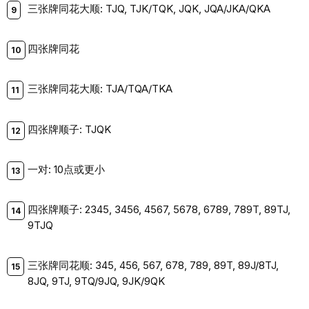
三张牌同花⼤顺: TJQ, TJK/TQK, JQK, JQA/JKA/QKA
四张牌同花
三张牌同花⼤顺: TJA/TQA/TKA
四张牌顺⼦: TJQK
⼀对: 10点或更⼩
四张牌顺⼦: 2345, 3456, 4567, 5678, 6789, 789T, 89TJ,
9TJQ
三张牌同花顺: 345, 456, 567, 678, 789, 89T, 89J/8TJ,
8JQ, 9TJ, 9TQ/9JQ, 9JK/9QK