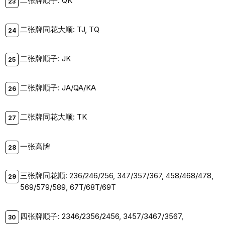
⼆张牌顺⼦: QK
⼆张牌同花⼤顺: TJ, TQ
⼆张牌顺⼦: JK
⼆张牌顺⼦: JA/QA/KA
⼆张牌同花⼤顺: TK
⼀张⾼牌
三张牌同花顺: 236/246/256, 347/357/367, 458/468/478,
569/579/589, 67T/68T/69T
四张牌顺⼦: 2346/2356/2456, 3457/3467/3567,