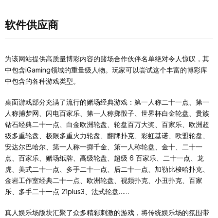
软件供应商
为该网站提供高质量博彩内容的赌场合作伙伴名单绝对令人惊叹，其
中包含iGaming领域的重量级人物。玩家可以尝试这个丰富的博彩库
中包含的各种游戏类型。
桌面游戏部分充满了流行的赌场经典游戏：第一人称二十一点、第一
人称捕梦网、闪电百家乐、第一人称掷骰子、世界杯白金轮盘、贵族
钻石经典二十一点、白金欧洲轮盘、轮盘百万大奖、百家乐、欧洲超
级多重轮盘、极限多重火力轮盘、翻牌扑克、彩虹基诺、欧盟轮盘、
安达尔巴哈尔、第一人称一掷千金、第一人称轮盘、金十、二十一
点、百家乐、赌场纸牌、高级轮盘、超级 6 百家乐、二十一点、龙
虎、美式二十一点、多手二十一点、后二十一点、加勒比梭哈扑克、
金岩工作室经典二十一点、欧洲轮盘、视频扑克、小丑扑克、百家
乐、多手二十一点 21plus3、法式轮盘……
真人娱乐场版块汇聚了众多精彩刺激的游戏，将传统娱乐场的氛围带