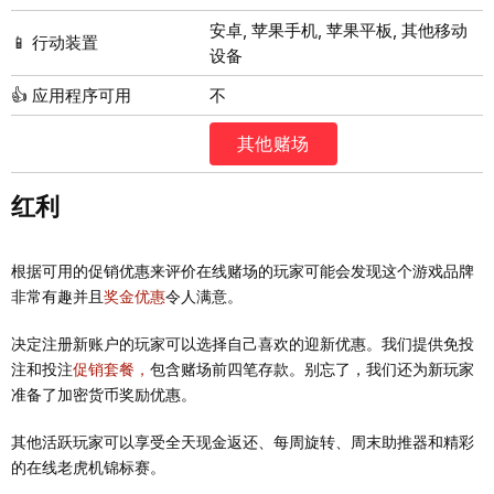
安卓, 苹果手机, 苹果平板, 其他移动
📱 ⾏动装置
设备
👍 应用程序可用
不
其他赌场
红利
根据可用的促销优惠来评价在线赌场的玩家可能会发现这个游戏品牌
非常有趣并且
奖金优惠
令人满意。
决定注册新账户的玩家可以选择自己喜欢的迎新优惠。我们提供免投
注和投注
促销套餐，
包含赌场前四笔存款。别忘了，我们还为新玩家
准备了加密货币奖励优惠。
其他活跃玩家可以享受全天现金返还、每周旋转、周末助推器和精彩
的在线老虎机锦标赛。