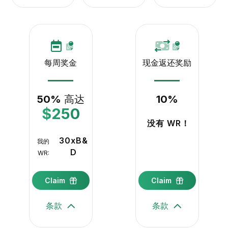
每周奖金
现金返还奖励
50%
高达
10%
$250
没有 WR！
30xB&
我的
D
WR:
Claim
Claim
条款
条款