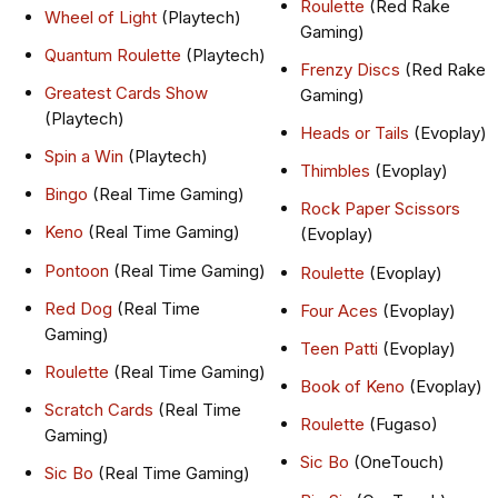
Roulette
(Red Rake
Wheel of Light
(Playtech)
Gaming)
Quantum Roulette
(Playtech)
Frenzy Discs
(Red Rake
Greatest Cards Show
Gaming)
(Playtech)
Heads or Tails
(Evoplay)
Spin a Win
(Playtech)
Thimbles
(Evoplay)
Bingo
(Real Time Gaming)
Rock Paper Scissors
Keno
(Real Time Gaming)
(Evoplay)
Pontoon
(Real Time Gaming)
Roulette
(Evoplay)
Red Dog
(Real Time
Four Aces
(Evoplay)
Gaming)
Teen Patti
(Evoplay)
Roulette
(Real Time Gaming)
Book of Keno
(Evoplay)
Scratch Cards
(Real Time
Roulette
(Fugaso)
Gaming)
Sic Bo
(OneTouch)
Sic Bo
(Real Time Gaming)