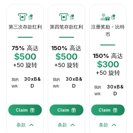
第三次存款红利
第四笔存款红利
注册奖励 - 比特
币
75%
高达
150%
高达
$500
$500
150%
高达
$300
+50 旋转
+50 旋转
+50 旋转
30xB&
30xB&
我的
我的
D
D
30xB&
WR:
WR:
我的
D
WR:
Claim
Claim
Claim
条款
条款
条款