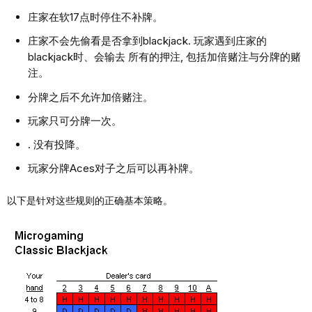
庄家在软17点时停住不补牌。
庄家不会先偷看是否拿到blackjack. 玩家遇到庄家的
blackjack时、会输去 所有的押注, 包括加倍赌注与分牌的赌
注。
分牌之后不允许加倍赌注。
玩家只可分牌⼀次。
. 没有投降。
玩家分牌Aces对⼦之后可以再补牌。
以下是针对这些规则的正确基本策略。