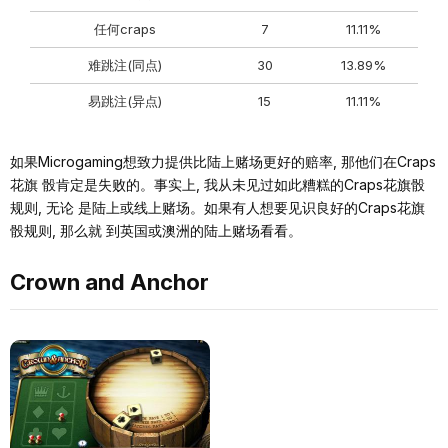
任何craps
7
11.11%
难跳注(同点)
30
13.89%
易跳注(异点)
15
11.11%
如果Microgaming想致⼒提供⽐陆上赌场更好的赔率, 那他们在Craps
花旗 骰肯定是失败的。事实上, 我从未⻅过如此糟糕的Craps花旗骰
规则, ⽆论 是陆上或线上赌场。如果有⼈想要⻅识良好的Craps花旗
骰规则, 那么就 到英国或澳洲的陆上赌场看看。
Crown and Anchor