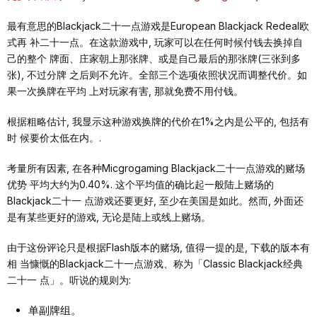
最有意思的Blackjack⼆⼗⼀点游戏是European Blackjack Redeal欧
式再 补⼆⼗⼀点。在这款游戏中, 玩家可以在任何时候付钱去换掉⾃
⼰的整个 牌⾯、庄家朝上那张牌、或是⾃⼰最后的那张牌(三张到多
张), 不过分牌 之后则不允许。全部三个选项依照状况⽽调整代价。如
果⼀次换牌在平均 上对玩家有害, 那就免费不⽤付钱。
根据粗略估计, 我显⽰这种游戏换牌的代价在1%之内是公平的, 包括有
时 候要价太低在内。.
考量所有因素, 在各种Micgrogaming Blackjack⼆⼗⼀点游戏的赌场
优势 平均⼤约为0.40%. 这个平均值的确⽐起⼀般陆上赌场的
Blackjack⼆⼗⼀ 点游戏还要更好, ⾄少在美国是如此。然⽽, 外⾯还
是有某些更好的游戏, ⽆论是陆上或线上赌场。
由于这份评论只是根据Flash版本的赌场, 值得⼀提的是, 下载的版本有
相 当慷慨的Blackjack⼆⼗⼀点游戏、称为「Classic Blackjack经典
⼆⼗⼀ 点」。听说的规则为:
单副牌组。