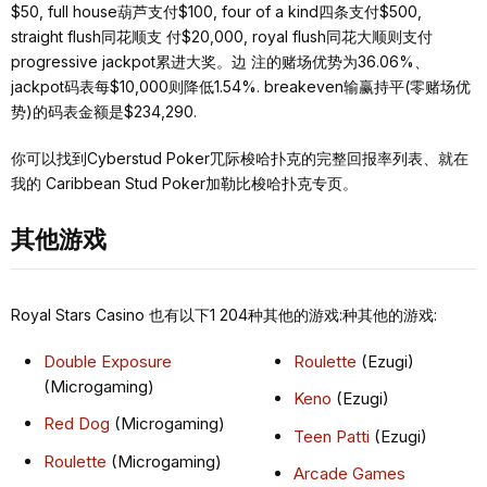
$50, full house葫芦⽀付$100, four of a kind四条⽀付$500,
straight flush同花顺⽀ 付$20,000, royal flush同花⼤顺则⽀付
progressive jackpot累进⼤奖。边 注的赌场优势为36.06%、
jackpot码表每$10,000则降低1.54%. breakeven输赢持平(零赌场优
势)的码表⾦额是$234,290.
你可以找到Cyberstud Poker⺴际梭哈扑克的完整回报率列表、就在
我的 Caribbean Stud Poker加勒⽐梭哈扑克专⻚。
其他游戏
Royal Stars Casino 也有以下1 204种其他的游戏:种其他的游戏:
Double Exposure
Roulette
(Ezugi)
(Microgaming)
Keno
(Ezugi)
Red Dog
(Microgaming)
Teen Patti
(Ezugi)
Roulette
(Microgaming)
Arcade Games