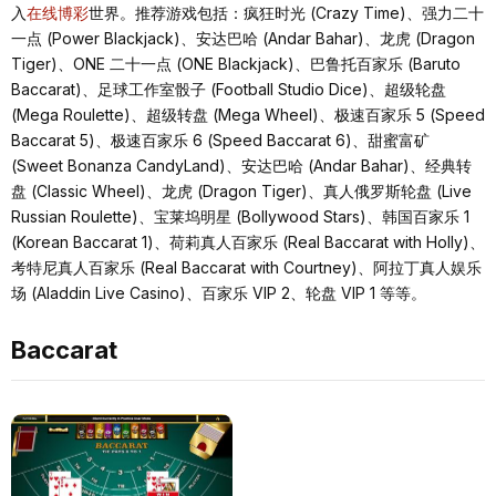
入
在线博彩
世界。推荐游戏包括：疯狂时光 (Crazy Time)、强力二十
一点 (Power Blackjack)、安达巴哈 (Andar Bahar)、龙虎 (Dragon
Tiger)、ONE 二十一点 (ONE Blackjack)、巴鲁托百家乐 (Baruto
Baccarat)、足球工作室骰子 (Football Studio Dice)、超级轮盘
(Mega Roulette)、超级转盘 (Mega Wheel)、极速百家乐 5 (Speed
Baccarat 5)、极速百家乐 6 (Speed Baccarat 6)、甜蜜富矿
(Sweet Bonanza CandyLand)、安达巴哈 (Andar Bahar)、经典转
盘 (Classic Wheel)、龙虎 (Dragon Tiger)、真人俄罗斯轮盘 (Live
Russian Roulette)、宝莱坞明星 (Bollywood Stars)、韩国百家乐 1
(Korean Baccarat 1)、荷莉真人百家乐 (Real Baccarat with Holly)、
考特尼真人百家乐 (Real Baccarat with Courtney)、阿拉丁真人娱乐
场 (Aladdin Live Casino)、百家乐 VIP 2、轮盘 VIP 1 等等。
Baccarat