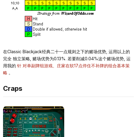
在Classic Blackjack经典⼆⼗⼀点规则之下的赌场优势, 运⽤以上的
完全 独⽴策略, 赌场优势为0.13%. 若要削减0.04%这个赌场优势, 运
⽤我的
针 对单副牌组游戏、庄家在软17点停住不补牌的组合基本策
略
。
Craps