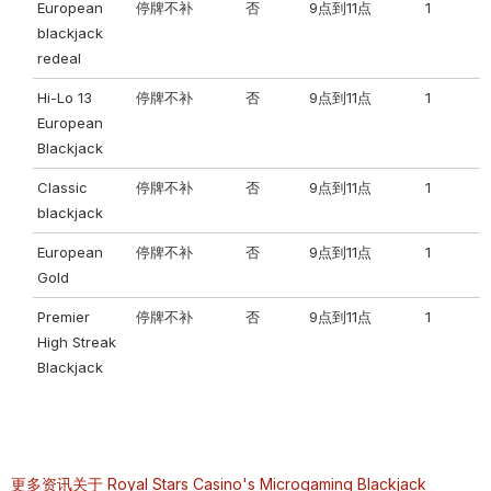
European
停牌不补
否
9点到11点
1
blackjack
redeal
Hi-Lo 13
停牌不补
否
9点到11点
1
European
Blackjack
Classic
停牌不补
否
9点到11点
1
blackjack
European
停牌不补
否
9点到11点
1
Gold
Premier
停牌不补
否
9点到11点
1
High Streak
Blackjack
更多资讯关于 Royal Stars Casino's Microgaming Blackjack