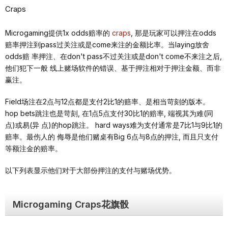
Craps
Microgaming提供1x odds赔率的
craps
, 那是玩家可以押注在odds
赔率押注到pass过关注或是come来注的⾦额⽐率。当laying放舍
odds赔 率押注、在don't pass不过关注或是don't come不来注之后,
他们犯下⼀般 线上赌场软件的错误、基于押注相对于押注⾦额、⽽⾮
赢注。
Field场注在2点与12点都是⽀付2⽐1的赔率、是相当苛刻的版本。
hop bets跳注也是苛刻, 在1点5点⽀付30⽐1的赔率, 端视其为难(同
点)或易(异 点)的hop跳注。 hard ways难为⽀付通常是7⽐1与9⽐1的
赔率。最伤⼈的 侮辱是他们赌桌有Big 6点与8点的押注, ⽽且只⽀付
等额注⾦的赔率。
以下列表显⽰他们对于⼤部份押注的⽀付与赌场优势。
Microgaming Craps花旗骰