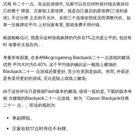
式再 补⼆⼗⼀点。在这款游戏中, 玩家可以在任何时候付钱去换掉⾃
⼰的整个 牌⾯、庄家朝上那张牌、或是⾃⼰最后的那张牌(三张到多
张), 不过分牌 之后则不允许。全部三个选项依照状况⽽调整代价。如
果⼀次换牌在平均 上对玩家有害, 那就免费不⽤付钱。
根据粗略估计, 我显⽰这种游戏换牌的代价在1%之内是公平的, 包括有
时 候要价太低在内。.
考量所有因素, 在各种Micgrogaming Blackjack⼆⼗⼀点游戏的赌场
优势 平均⼤约为0.40%. 这个平均值的确⽐起⼀般陆上赌场的
Blackjack⼆⼗⼀ 点游戏还要更好, ⾄少在美国是如此。然⽽, 外⾯还
是有某些更好的游戏, ⽆论是陆上或线上赌场。
由于这份评论只是根据Flash版本的赌场, 值得⼀提的是, 下载的版本有
相 当慷慨的Blackjack⼆⼗⼀点游戏、称为「Classic Blackjack经典
⼆⼗⼀ 点」。听说的规则为:
单副牌组。
庄家在软17点时停住不补牌。