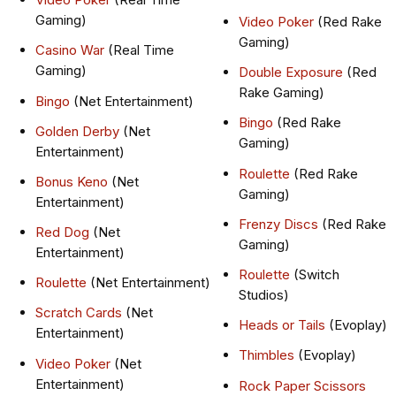
Gaming)
Video Poker
(Red Rake
Gaming)
Casino War
(Real Time
Gaming)
Double Exposure
(Red
Rake Gaming)
Bingo
(Net Entertainment)
Bingo
(Red Rake
Golden Derby
(Net
Gaming)
Entertainment)
Roulette
(Red Rake
Bonus Keno
(Net
Gaming)
Entertainment)
Frenzy Discs
(Red Rake
Red Dog
(Net
Gaming)
Entertainment)
Roulette
(Switch
Roulette
(Net Entertainment)
Studios)
Scratch Cards
(Net
Heads or Tails
(Evoplay)
Entertainment)
Thimbles
(Evoplay)
Video Poker
(Net
Entertainment)
Rock Paper Scissors