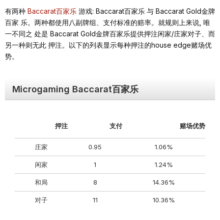
有两种
Baccarat百家乐
游戏: Baccarat百家乐 与 Baccarat Gold⾦牌
百家 乐。两种都使⽤⼋副牌组、⽀付标准的赔率。就规则上来说, 唯
⼀不同之 处是 Baccarat Gold⾦牌百家乐提供押注闲家/庄家对⼦、⽽
另⼀种则⽆此 押注。以下的列表显⽰每种押注的house edge赌场优
势。
Microgaming Baccarat百家乐
押注
⽀付
赌场优势
庄家
0.95
1.06%
闲家
1
1.24%
和局
8
14.36%
对⼦
11
10.36%