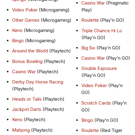
Casino War
(Pragmatic
Video Poker
(Microgaming)
Play)
Other Games
(Microgaming)
Roulette
(Play'n GO)
Keno
(Microgaming)
Triple Chance Hi Lo
(Play'n GO)
Bingo
(Microgaming)
Big Six
(Play'n GO)
Around the World
(Playtech)
Casino War
(Play'n GO)
Bonus Bowling
(Playtech)
Double Exposure
Casino War
(Playtech)
(Play'n GO)
Derby Day Horse Racing
Video Poker
(Play'n
(Playtech)
GO)
Heads or Tails
(Playtech)
Scratch Cards
(Play'n
Jackpot Darts
(Playtech)
GO)
Keno
(Playtech)
Bingo
(Play'n GO)
Mahjong
(Playtech)
Roulette
(Red Tiger