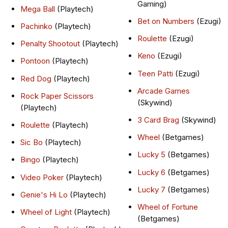
Gaming)
Mega Ball
(Playtech)
Bet on Numbers
(Ezugi)
Pachinko
(Playtech)
Roulette
(Ezugi)
Penalty Shootout
(Playtech)
Keno
(Ezugi)
Pontoon
(Playtech)
Teen Patti
(Ezugi)
Red Dog
(Playtech)
Arcade Games
Rock Paper Scissors
(Skywind)
(Playtech)
3 Card Brag
(Skywind)
Roulette
(Playtech)
Wheel
(Betgames)
Sic Bo
(Playtech)
Lucky 5
(Betgames)
Bingo
(Playtech)
Lucky 6
(Betgames)
Video Poker
(Playtech)
Lucky 7
(Betgames)
Genie's Hi Lo
(Playtech)
Wheel of Fortune
Wheel of Light
(Playtech)
(Betgames)