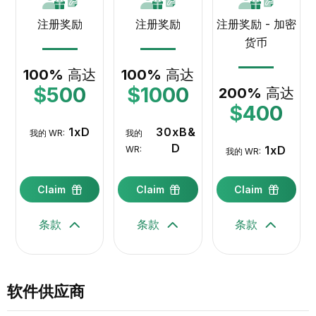
注册奖励
注册奖励
注册奖励 - 加密
货币
100%
高达
100%
高达
$500
$1000
200%
高达
$400
1xD
30xB&
我的 WR:
我的
D
1xD
WR:
我的 WR:
Claim
Claim
Claim
条款
条款
条款
软件供应商