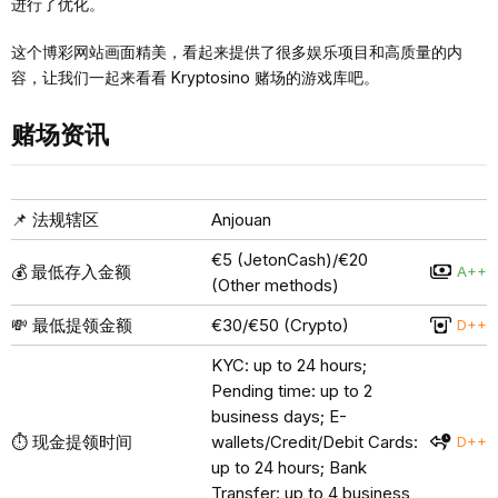
进行了优化。
这个博彩网站画面精美，看起来提供了很多娱乐项目和高质量的内
容，让我们一起来看看 Kryptosino 赌场的游戏库吧。
赌场资讯
📌 法规辖区
Anjouan
€5 (JetonCash)/€20
💰 最低存⼊⾦额
A++
(Other methods)
💸 最低提领⾦额
€30/€50 (Crypto)
D++
KYC: up to 24 hours;
Pending time: up to 2
business days; E-
⏱️ 现⾦提领时间
wallets/Credit/Debit Cards:
D++
up to 24 hours; Bank
Transfer: up to 4 business