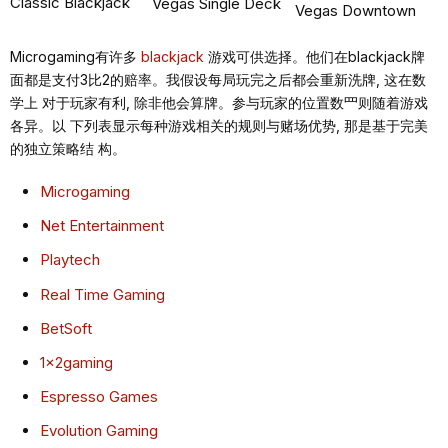
Classic Blackjack
Vegas Single Deck
Vegas Downtown
Microgaming有许多
blackjack
游戏可供选择。他们在blackjack牌
⾯都是⽀付3⽐2的赔率。我假设每局玩完之后都会重新洗牌, 这在数
学上 对于玩家有利, 除⾮他会算牌。参与玩家的位置数⺫则随着游戏
各异。以 下列表显⽰每种游戏相关的规则与赌场优势, 那是基于完美
的独⽴策略结 构。
Microgaming
Net Entertainment
Playtech
Real Time Gaming
BetSoft
1x2gaming
Espresso Games
Evolution Gaming