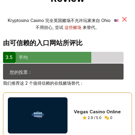
Kryptosino Casino 完全英国赌场不允许玩家来⾃ Ohio
不用担心, 尝试
这些赌场
来替代。
由可信赖的入口网站所评比
3.5
平均
您的投票：
我们推荐这 2 个值得信赖的在线赌场替代：
Vegas Casino Online
2.9 / 5.0
0