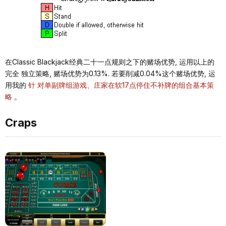
在Classic Blackjack经典⼆⼗⼀点规则之下的赌场优势, 运⽤以上的
完全 独⽴策略, 赌场优势为0.13%. 若要削减0.04%这个赌场优势, 运
⽤我的
针 对单副牌组游戏、庄家在软17点停住不补牌的组合基本策
略
。
Craps