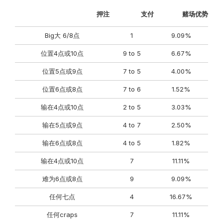
押注
⽀付
赌场优势
Big⼤ 6/8点
1
9.09%
位置4点或10点
9 to 5
6.67%
位置5点或9点
7 to 5
4.00%
位置6点或8点
7 to 6
1.52%
输在4点或10点
2 to 5
3.03%
输在5点或9点
4 to 7
2.50%
输在6点或8点
4 to 5
1.82%
输在4点或10点
7
11.11%
难为6点或8点
9
9.09%
任何七点
4
16.67%
任何craps
7
11.11%