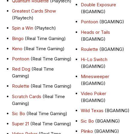
Quantum Roulette
(Playtech)
Double Exposure
Greatest Cards Show
(BGAMING)
(Playtech)
Pontoon
(BGAMING)
Spin a Win
(Playtech)
Heads or Tails
Bingo
(Real Time Gaming)
(BGAMING)
Keno
(Real Time Gaming)
Roulette
(BGAMING)
Pontoon
(Real Time Gaming)
Hi-Lo Switch
(BGAMING)
Red Dog
(Real Time
Gaming)
Minesweeper
(BGAMING)
Roulette
(Real Time Gaming)
Video Poker
Scratch Cards
(Real Time
(BGAMING)
Gaming)
Wild Texas
(BGAMING)
Sic Bo
(Real Time Gaming)
Sic Bo
(BGAMING)
Super 21
(Real Time Gaming)
Plinko
(BGAMING)
Video Poker
(Real Time