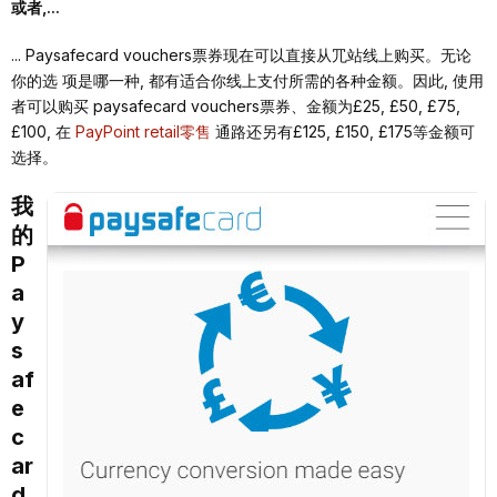
或者,...
... Paysafecard vouchers票券现在可以直接从⺴站线上购买。⽆论
你的选 项是哪⼀种, 都有适合你线上⽀付所需的各种⾦额。因此, 使⽤
者可以购买 paysafecard vouchers票券、⾦额为£25, £50, £75,
£100, 在
PayPoint retail零售
通路还另有£125, £150, £175等⾦额可
选择。
我
的
P
a
y
s
af
e
c
ar
d