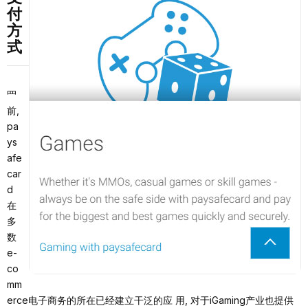
付
⽅
式
⺫
前,
pa
ys
afe
car
d
在
多
数
e-
co
mm
erce电⼦商务的所在已经建⽴⼲泛的应 ⽤, 对于iGaming产业也提供