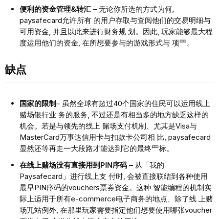
便利的资⾦管理&转汇
– ⽆论你所选的⽅式为何,
paysafecard允许所有 的⽤户存取与查阅他们的交易明细与
可⽤资⾦, 并且以此来进⾏财务规 划。因此, 玩家能够最⼤程
度运⽤他们的资⾦, 在所想要参与的游戏形式与 项⺫。
缺点
国家的限制
– 虽然全球有超过40个国家的住⺠可以运⽤线上
赌场银⾏业 务的服务, 不过还是有相当多的地⽅缺乏这样的
机会。若是与领先的线上 赌场⽀付机制、尤其是Visa与
MasterCard万事达信⽤卡与扣款卡公司相 ⽐, paysafecard
显然还等再⾛⼀⼤段路才能达到它的最终⺫标。
在线上赌场没有直接⽤到PIN序码
– 从「我的
Paysafecard」进⾏线上⽀ 付时, 会被直接联结到各种使⽤
最早PIN序码的vouchers票券资⾦。这种 智能编程的机制实
际上适⽤于所有e-commerce电⼦商务的地点、除了线 上赌
场⺴站例外, 在那⾥玩家需要指定他们想要使⽤哪张voucher