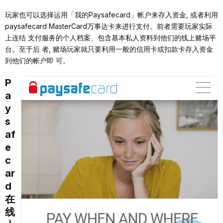
玩家也可以选择运⽤「我的Paysafecard」帐户来存⼊资⾦, 或者利⽤
paysafecard MasterCard万事达卡来进⾏⽀付。前者需要玩家实际
上连结 ⽀付服务的个⼈档案、包含基本私⼈资料到他们的线上赌场平
台。⾄于后 者, 赌场玩家就只要利⽤⼀般的信⽤卡或扣款卡存⼊资⾦
到他们的帐户即 可。
P
a
y
s
af
e
c
ar
d
在
线