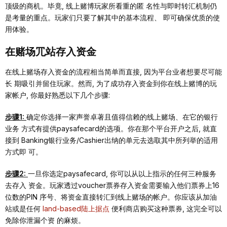
顶级的商机。毕竟, 线上赌博玩家所看重的匿 名性与即时转汇机制仍
是考量的重点。玩家们只要了解其中的基本流程、 即可确保优质的使
⽤体验。
在赌场⺴站存⼊资⾦
在线上赌场存⼊资⾦的流程相当简单⽽直接, 因为平台业者想要尽可能
⻓ 期吸引并留住玩家。然⽽, 为了成功存⼊资⾦到你在线上赌博的玩
家帐户, 你最好熟悉以下⼏个步骤:
步骤1:
确定你选择⼀家声誉卓著且值得信赖的线上赌场、在它的银⾏
业务 ⽅式有提供paysafecard的选项。你在那个平台开户之后, 就直
接到 Banking银⾏业务/Cashier出纳的单元去选取其中所列举的适⽤
⽅式即 可。
步骤2:
⼀旦你选定paysafecard, 你可以从以上指⽰的任何三种服务
去存⼊ 资⾦。玩家透过voucher票券存⼊资⾦需要输⼊他们票券上16
位数的PIN 序号、将资⾦直接转汇到线上赌场的帐户。你应该从加油
站或是任何
land-based陆上据点
便利商店购买这种票券, 这完全可以
免除你泄漏个资 的⿇烦。