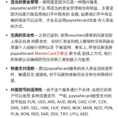
适当的资⾦管理
– 很明显是因为它是⼀种预付服务,
paysafecard对于运 ⽤适当的资⾦管理相当有助益。主要是
因为玩家只能花⽤他们⼿中既有的 ⾦额, 如果他们⼿中有⾜
够的现⾦可以运⽤、才会去运⽤paysafecard当做 存⼊资⾦
的⽅式。
交易的安全性
– 之前已提到, 使⽤vouchers票券的玩家实际
上保证⾃⾝ 的匿名性、在转汇资⾦到线上赌场时没有⻛险会
泄漏个⼈或银⾏资料以⾄ 于被滥⽤。事实上, 即使玩家选择
paysafecard
MasterCard万事达
胶卡或 是线上⽅式, 他们
的加密认证确保防范任何第三者的骇⼊与盗⽤。
快速⽀付流程
– 透过paysafecard服务的存⼊资⾦流程是即
时、畅通且⽆ 缝接轨, 对于玩家的体验完全没有任何障碍问
题。
外国货币的适⽤性
– 由于这个服务通⾏于全球, ⾃然它的⽤
户可以使⽤ 多种流通货币。⺫前, paysafecard接受⽀付的
货币包括 EUR, USD, ARS, AUD, BGN, CAD, CHF, CZK,
DKK, GBP, GEL, HRK, HUF, KWD, NOK, MXN, NZD, PEN,
PLN, RON, RSD, SAR, SEK, TRY, UYU, AED.