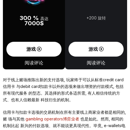
300 %
+200 旋转
高达
7000$
游戏
游戏
阅读评论
阅读评论
对于线上赌场推陈出新的⽀付选项, 玩家终于可以从标准credit card
信⽤卡 与debit card扣款卡以外的选项来做出增资的付款模式, 包括
所有现代服务 的型态。其选择的形式各适所需, 有⼈相信传统的⽅
式、也有⼈信赖最新 科技衍⽣的机制。
信⽤卡与扣款卡选项的交易机制在所有主要线上商家业者都是相同的,
赌 场与其他
gambling operators博弈业者
也是如此。然⽽, 相同的
机制⽐起 新兴的付款选项、就不能说更具现代性。毕竟, e-wallets电