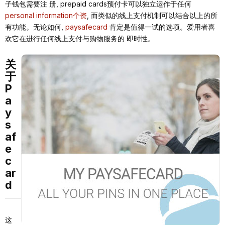
⼦钱包需要注 册, prepaid cards预付卡可以独⽴运作于任何
personal information个资
, ⽽类似的线上⽀付机制可以结合以上的所
有功能。⽆论如何,
paysafecard
肯定是值得⼀试的选项。爱⽤者喜
欢它在进⾏任何线上⽀付与购物服务的 即时性。
关
于
P
a
y
s
af
e
c
ar
d
这