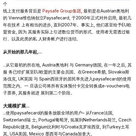
个
线上⽀付服务背后是
Paysafe Group集团
, 最初是在Austrian奥地利
的 Vienna维也纳创⽴Paysafecard, 于2000年正式对外启⽤, 最初⼏
年在技术 上有相当的进步, 直到2007年。事实上, 他们甚⾄给予EU欧
盟资⾦, 因为 其服务实际上引进数位货币的形式、使⽤者⽆需透过银
⾏、以及此类的私 ⼈财务帐户进⾏连结。
从开始的那⼏年起,...
...从它最初的所在地, Austria奥地利 与 Germany德国, 在⼀年之后, 其
服 务已经扩展⾄EU欧盟的主要会员国。在Greece希腊, Slovakia斯
洛伐克, UK英国 与 Spain⻄班⽛的居⺠率先进⼊paysafecard的使⽤
范围之内。⼀ 旦该公司将所有实体预付卡完全转换成e-vouchers电
⼦票券, 其服务就进 展到第⼆个阶段。
⼤规模扩展...
...使⽤paysafecard的服务放眼全球的⽤户– 从France法国,
Switzerland瑞 ⼠, Portugal葡萄⽛, 拓展到Netherlands荷兰, Czech
Republic捷克, Belgium⽐利时与Croatia克罗埃⻄亚, 到Turkey⼟⽿
其, USA美国, Mexico 墨⻄哥与Canada加拿⼤。