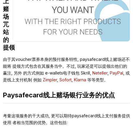
上
赌
场
⺴
站
的
提领
由于其voucher票券本⾝的预付服务特性, paysafecard线上赌场还不
能将 提领⽅式包含在其服务当中。不过, 玩家还是可以提领出他们的
赢注, 另外 的⽅式例如 e-wallets电⼦钱包 Skrill,
Neteller
,
PayPal
, 或
是线上⽀付机制 例如
Zimpler
,
Sofort
,
Klarna
等等类型。
Paysafecard线上赌场银⾏业务的优点
考量这项服务的⼲⼤成功, 更可以期待paysafecard线上⽀付服务提供
使⽤ 者相当范围的优势。这些包括: