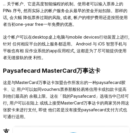
... 关于帐户、它是⾼度智能编程的机制。使⽤者可以输⼊票券上的
PINs 序号, 然⽽实际上的帐户服务会从最早的资⾦开始扣除。那样的
话, 会⼤幅 降低票券过期的⻛险, 或者, 帐户的维护费⽤还是按照使⽤
者当初one-year free⼀年免费的优惠。
这个帐户可以在desktop桌上电脑与mobile devices⾏动装置上进⾏,
针对 任何相应平台的线上服务都适⽤。 Android 与 iOS 智慧⼿机与
平板也有相 应作业系统的app应⽤程式, 这都是为了尽可能提供使⽤
者⽆缝接轨的便 利性。
Paysafecard MasterCard万事达卡
这是与MasterCard万事达卡加盟合作所发出的⼀种paysafecard胶
卡、让 ⽤户可以如同vouchers票券那般轻易将信⽤卡或扣款卡提⾼
到他们最⾼的 余额上限。这在「我的Paysafecard」选项当中已经可
⾏, ⽤户可以在陆上 或线上接受MasterCard万事达卡的商家另外⽤这
张胶卡来进⾏⽀付, 即使 他们若是没有接受paysafecard⽀付⽅式也
可通⾏适⽤。
⽀