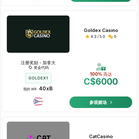
Goldex Casino
4.3 / 5.0
0
注册奖励 - 加拿大
奖金代码
100%
高达
GOLDEX1
C$6000
40xB
我的 WR:
参观赌场
CatCasino