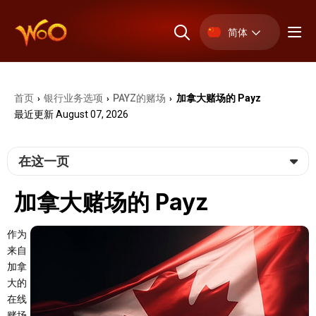
简体
首页
银⾏业务选项
PAYZ的赌场
加拿大赌场的 Payz
›
›
›
最近更新 August 07, 2026
在这一页
加拿大赌场的 Payz
作为
来自
加拿
大的
在线
赌场