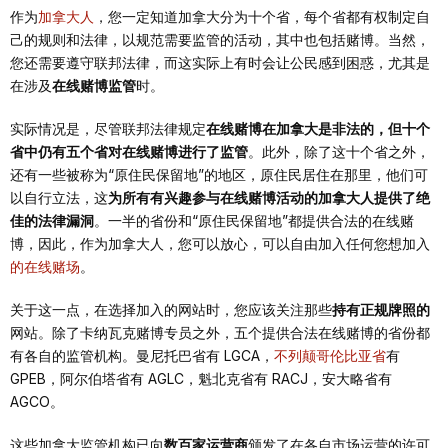
作为
加拿大人
，您一定知道加拿大分为十个省，每个省都有权制定自
己的规则和法律，以规范需要监管的活动，其中也包括赌博。当然，
您还需要遵守联邦法律，而这实际上有时会让公民感到困惑，尤其是
在涉及
在线赌博监管
时。
实际情况是，尽管联邦法律规定
在线赌博在加拿大是非法的，但十个
省中仍有五个省对在线赌博进行了监管
。此外，除了这十个省之外，
还有一些被称为“原住民保留地”的地区，原住民居住在那里，他们可
以自行立法，这
为所有有兴趣参与在线赌博活动的加拿大人提供了绝
佳的法律漏洞
。一半的省份和“原住民保留地”都提供合法的在线赌
博，因此，作为加拿大人，您可以放心，可以自由加入任何您想加入
的在线赌场
。
关于这一点，在选择加入的网站时，您应该关注那些
持有正规牌照的
网站。除了卡纳瓦克赌博专员之外，五个提供合法在线赌博的省份都
有各自的监管机构。曼尼托巴省有 LGCA，
不列颠哥伦比亚省
有
GPEB，阿尔伯塔省有 AGLC，魁北克省有 RACJ，安大略省有
AGCO。
这些加拿大监管机构已向
数百家运营商
颁发了在各自市场运营的许可