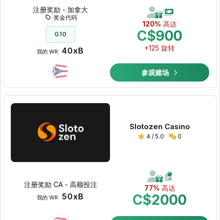
注册奖励 - 加拿大
奖金代码
120%
高达
C$900
G10
+125 旋转
40xB
我的 WR:
参观赌场
Slotozen Casino
4 / 5.0
0
注册奖励 CA - 高额投注
77%
高达
50xB
C$2000
我的 WR: