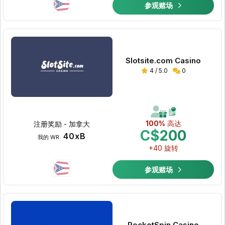
参观赌场
Slotsite.com Casino
4 / 5.0
0
100%
高达
注册奖励 - 加拿大
C$200
40xB
我的 WR:
+40 旋转
参观赌场
RocketSpin Casino