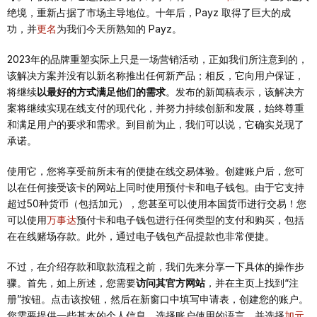
绝境，重新占据了市场主导地位。十年后，Payz 取得了巨大的成
功，并
更名
为我们今天所熟知的 Payz。
2023年的品牌重塑实际上只是一场营销活动，正如我们所注意到的，
该解决方案并没有以新名称推出任何新产品；相反，它向用户保证，
将继续
以最好的方式满足他们的需求
。发布的新闻稿表示，该解决方
案将继续实现在线支付的现代化，并努力持续创新和发展，始终尊重
和满足用户的要求和需求。到目前为止，我们可以说，它确实兑现了
承诺。
使用它，您将享受前所未有的便捷在线交易体验。创建账户后，您可
以在任何接受该卡的网站上同时使用预付卡和电子钱包。由于它支持
超过50种货币（包括加元），您甚至可以使用本国货币进行交易！您
可以使用
万事达
预付卡和电子钱包进行任何类型的支付和购买，包括
在在线赌场存款。此外，通过电子钱包产品提款也非常便捷。
不过，在介绍存款和取款流程之前，我们先来分享一下具体的操作步
骤。首先，如上所述，您需要
访问其官方网站
，并在主页上找到“注
册”按钮。点击该按钮，然后在新窗口中填写申请表，创建您的账户。
您需要提供一些基本的个人信息，选择账户使用的语言，并选择
加元