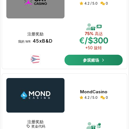
4.2 / 5.0
0
75%
高达
注册奖励
€/$300
45xB&D
我的 WR:
+50 旋转
参观赌场
MondCasino
4.2 / 5.0
0
注册奖励
奖金代码