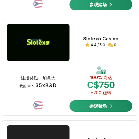
参观赌场
Slotexo Casino
4.4 / 5.0
0
100%
高达
注册奖励 - 加拿大
C$750
35xB&D
我的 WR:
+200 旋转
参观赌场