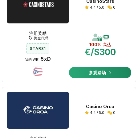
CasinoStars
4.4 / 5.0
0
注册奖励
奖金代码
100%
高达
STARS1
€/$300
5xD
我的 WR:
参观赌场
Casino Orca
4.4 / 5.0
0