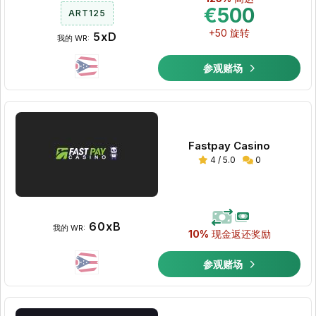
€500
ART125
+50 旋转
5xD
我的 WR:
参观赌场
Fastpay Casino
4 / 5.0
0
60xB
我的 WR:
10%
现金返还奖励
参观赌场