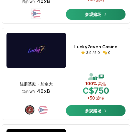
40xB
我的 WR:
参观赌场
Lucky7even Casino
3.9 / 5.0
0
100%
高达
注册奖励 - 加拿大
C$750
40xB
我的 WR:
+50 旋转
参观赌场