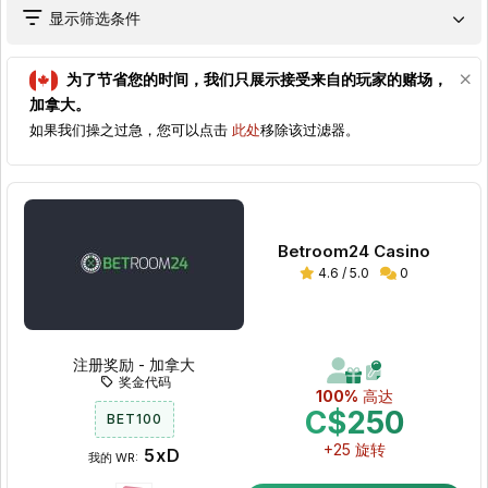
显示筛选条件
为了节省您的时间，我们只展示接受来自的玩家的赌场，
加拿大
。
如果我们操之过急，您可以点击
此处
移除该过滤器。
Betroom24 Casino
4.6 / 5.0
0
注册奖励 - 加拿大
奖金代码
100%
高达
C$250
BET100
+25 旋转
5xD
我的 WR: