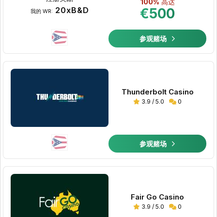
100%
高达
20xB&D
€500
我的 WR:
参观赌场
Thunderbolt Casino
3.9 / 5.0
0
参观赌场
Fair Go Casino
3.9 / 5.0
0