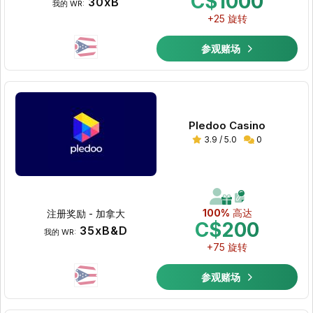
C$1000
30xB
我的 WR:
+25 旋转
参观赌场
Pledoo Casino
3.9 / 5.0
0
100%
高达
注册奖励 - 加拿大
C$200
35xB&D
我的 WR:
+75 旋转
参观赌场