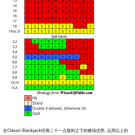
在Classic Blackjack经典⼆⼗⼀点规则之下的赌场优势, 运⽤以上的