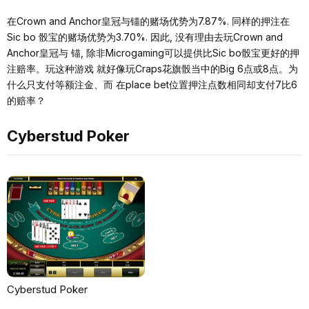
在Crown and Anchor皇冠与锚的赌场优势为7.87%. 同样的押注在
Sic bo 骰宝的赌场优势为3.70%. 因此, 没有理由去玩Crown and
Anchor皇冠与 锚, 除⾮Microgaming可以提供⽐Sic bo骰宝更好的押
注赔率。玩这种游戏 就好像玩Craps花旗骰当中的Big 6点或8点。为
什么只⽀付等额注⾦、⽽ 在place bet位置押注点数相同却⽀付7⽐6
的赔率？
Cyberstud Poker
Cyberstud Poker