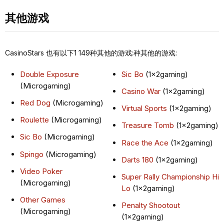
其他游戏
CasinoStars 也有以下1 149种其他的游戏:种其他的游戏:
Double Exposure
Sic Bo
(1x2gaming)
(Microgaming)
Casino War
(1x2gaming)
Red Dog
(Microgaming)
Virtual Sports
(1x2gaming)
Roulette
(Microgaming)
Treasure Tomb
(1x2gaming)
Sic Bo
(Microgaming)
Race the Ace
(1x2gaming)
Spingo
(Microgaming)
Darts 180
(1x2gaming)
Video Poker
Super Rally Championship Hi
(Microgaming)
Lo
(1x2gaming)
Other Games
Penalty Shootout
(Microgaming)
(1x2gaming)