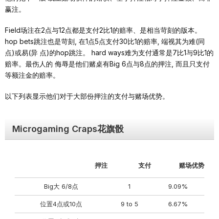
赢注。
Field场注在2点与12点都是⽀付2⽐1的赔率、是相当苛刻的版本。
hop bets跳注也是苛刻, 在1点5点⽀付30⽐1的赔率, 端视其为难(同
点)或易(异 点)的hop跳注。 hard ways难为⽀付通常是7⽐1与9⽐1的
赔率。最伤⼈的 侮辱是他们赌桌有Big 6点与8点的押注, ⽽且只⽀付
等额注⾦的赔率。
以下列表显⽰他们对于⼤部份押注的⽀付与赌场优势。
Microgaming Craps花旗骰
押注
⽀付
赌场优势
Big⼤ 6/8点
1
9.09%
位置4点或10点
9 to 5
6.67%