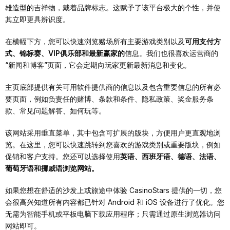
雄造型的吉祥物，戴着品牌标志。这赋予了该平台极大的个性，并使
其立即更具辨识度。
在横幅下方，您可以快速浏览赌场所有主要游戏类别以及
可用支付方
式、锦标赛、VIP俱乐部和最新赢家的
信息。我们也很喜欢运营商的
“新闻和博客”页面，它会定期向玩家更新最新消息和变化。
主页底部提供有关可用软件提供商的信息以及包含重要信息的所有必
要页面，例如负责任的赌博、条款和条件、隐私政策、奖金服务条
款、常见问题解答、如何玩等。
该网站采用垂直菜单，其中包含可扩展的版块，方便用户更直观地浏
览。在这里，您可以快速跳转到您喜欢的游戏类别或重要版块，例如
促销和客户支持。您还可以选择使用
英语、西班牙语、德语、法语、
葡萄牙语和挪威语浏览网站。
如果您想在舒适的沙发上或旅途中体验 CasinoStars 提供的一切，您
会很高兴知道所有内容都已针对 Android 和 iOS 设备进行了优化。您
无需为智能手机或平板电脑下载应用程序；只需通过原生浏览器访问
网站即可。