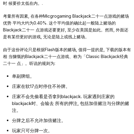
时 候要价太低在内。.
考量所有因素, 在各种Micgrogaming Blackjack⼆⼗⼀点游戏的赌场
优势 平均⼤约为0.40%. 这个平均值的确⽐起⼀般陆上赌场的
Blackjack⼆⼗⼀ 点游戏还要更好, ⾄少在美国是如此。然⽽, 外⾯还
是有某些更好的游戏, ⽆论是陆上或线上赌场。
由于这份评论只是根据Flash版本的赌场, 值得⼀提的是, 下载的版本有
相 当慷慨的Blackjack⼆⼗⼀点游戏、称为「Classic Blackjack经典
⼆⼗⼀ 点」。听说的规则为:
单副牌组。
庄家在软17点时停住不补牌。
庄家不会先偷看是否拿到blackjack. 玩家遇到庄家的
blackjack时、会输去 所有的押注, 包括加倍赌注与分牌的赌
注。
分牌之后不允许加倍赌注。
玩家只可分牌⼀次。