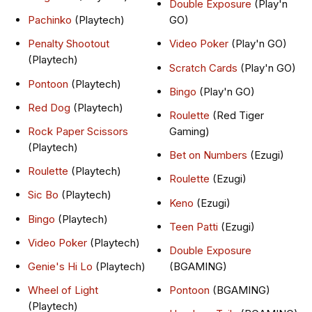
Double Exposure
(Play'n
Pachinko
(Playtech)
GO)
Penalty Shootout
Video Poker
(Play'n GO)
(Playtech)
Scratch Cards
(Play'n GO)
Pontoon
(Playtech)
Bingo
(Play'n GO)
Red Dog
(Playtech)
Roulette
(Red Tiger
Rock Paper Scissors
Gaming)
(Playtech)
Bet on Numbers
(Ezugi)
Roulette
(Playtech)
Roulette
(Ezugi)
Sic Bo
(Playtech)
Keno
(Ezugi)
Bingo
(Playtech)
Teen Patti
(Ezugi)
Video Poker
(Playtech)
Double Exposure
Genie's Hi Lo
(Playtech)
(BGAMING)
Wheel of Light
Pontoon
(BGAMING)
(Playtech)