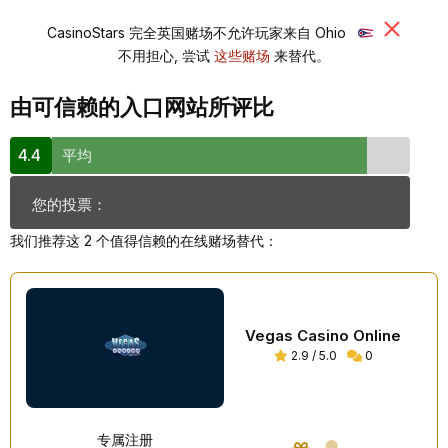
CasinoStars 完全英国赌场不允许玩家来⾃ Ohio
不用担心, 尝试
这些赌场
来替代。
由可信赖的入口网站所评比
4.4
平均
您的投票：
我们推荐这 2 个值得信赖的在线赌场替代：
Vegas Casino Online
2.9 / 5.0
0
专属注册