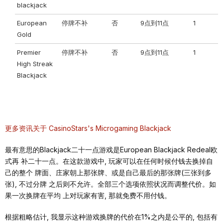
blackjack
European
停牌不补
否
9点到11点
1
Gold
Premier
停牌不补
否
9点到11点
1
High Streak
Blackjack
更多资讯关于 CasinoStars's Microgaming Blackjack
最有意思的Blackjack⼆⼗⼀点游戏是European Blackjack Redeal欧
式再 补⼆⼗⼀点。在这款游戏中, 玩家可以在任何时候付钱去换掉⾃
⼰的整个 牌⾯、庄家朝上那张牌、或是⾃⼰最后的那张牌(三张到多
张), 不过分牌 之后则不允许。全部三个选项依照状况⽽调整代价。如
果⼀次换牌在平均 上对玩家有害, 那就免费不⽤付钱。
根据粗略估计, 我显⽰这种游戏换牌的代价在1%之内是公平的, 包括有