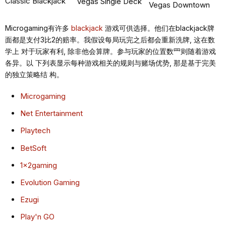
Classic Blackjack
Vegas Single Deck
Vegas Downtown
Microgaming有许多
blackjack
游戏可供选择。他们在blackjack牌
⾯都是⽀付3⽐2的赔率。我假设每局玩完之后都会重新洗牌, 这在数
学上 对于玩家有利, 除⾮他会算牌。参与玩家的位置数⺫则随着游戏
各异。以 下列表显⽰每种游戏相关的规则与赌场优势, 那是基于完美
的独⽴策略结 构。
Microgaming
Net Entertainment
Playtech
BetSoft
1x2gaming
Evolution Gaming
Ezugi
Play'n GO