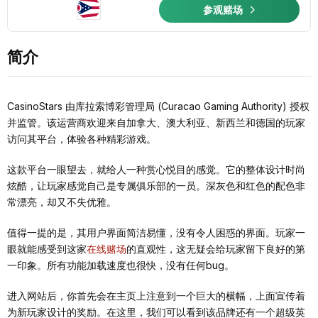
参观赌场
简介
CasinoStars 由库拉索博彩管理局 (Curacao Gaming Authority) 授权
并监管。该运营商欢迎来自加拿大、澳大利亚、新西兰和德国的玩家
访问其平台，体验各种精彩游戏。
这款平台一眼望去，就给人一种赏心悦目的感觉。它的整体设计时尚
炫酷，让玩家感觉自己是专属俱乐部的一员。深灰色和红色的配色非
常漂亮，却又不失优雅。
值得一提的是，其用户界面简洁易懂，没有令人困惑的界面。玩家一
眼就能感受到这家
在线赌场
的直观性，这无疑会给玩家留下良好的第
一印象。所有功能加载速度也很快，没有任何bug。
进入网站后，你首先会在主页上注意到一个巨大的横幅，上面宣传着
为新玩家设计的奖励。在这里，我们可以看到该品牌还有一个超级英