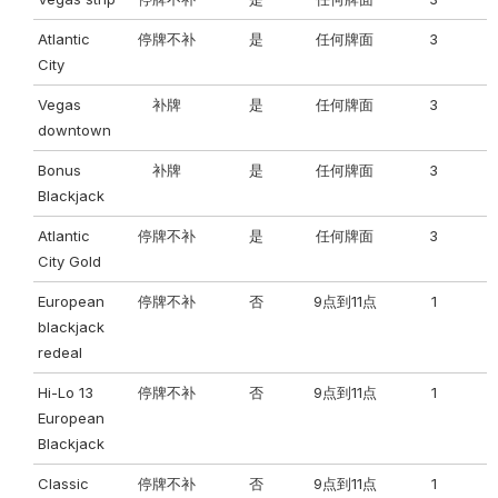
Atlantic
停牌不补
是
任何牌面
3
City
Vegas
补牌
是
任何牌面
3
downtown
Bonus
补牌
是
任何牌面
3
Blackjack
Atlantic
停牌不补
是
任何牌面
3
City Gold
European
停牌不补
否
9点到11点
1
blackjack
redeal
Hi-Lo 13
停牌不补
否
9点到11点
1
European
Blackjack
Classic
停牌不补
否
9点到11点
1