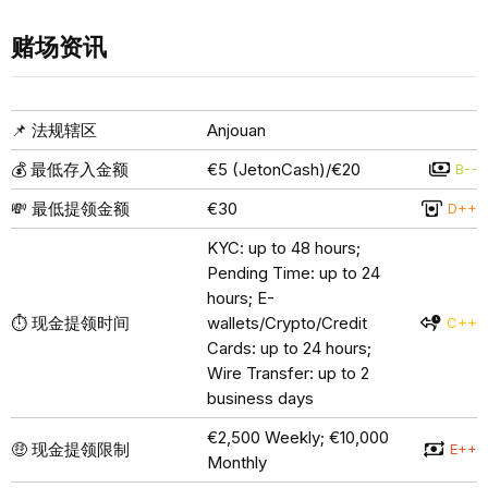
赌场资讯
📌 法规辖区
Anjouan
💰 最低存⼊⾦额
€5 (JetonCash)/€20
B--
💸 最低提领⾦额
€30
D++
KYC: up to 48 hours;
Pending Time: up to 24
hours; E-
⏱️ 现⾦提领时间
wallets/Crypto/Credit
C++
Cards: up to 24 hours;
Wire Transfer: up to 2
business days
€2,500 Weekly; €10,000
🤑 现⾦提领限制
E++
Monthly