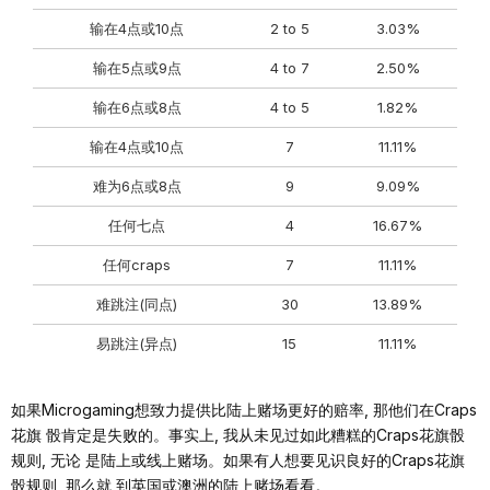
输在4点或10点
2 to 5
3.03%
输在5点或9点
4 to 7
2.50%
输在6点或8点
4 to 5
1.82%
输在4点或10点
7
11.11%
难为6点或8点
9
9.09%
任何七点
4
16.67%
任何craps
7
11.11%
难跳注(同点)
30
13.89%
易跳注(异点)
15
11.11%
如果Microgaming想致⼒提供⽐陆上赌场更好的赔率, 那他们在Craps
花旗 骰肯定是失败的。事实上, 我从未⻅过如此糟糕的Craps花旗骰
规则, ⽆论 是陆上或线上赌场。如果有⼈想要⻅识良好的Craps花旗
骰规则, 那么就 到英国或澳洲的陆上赌场看看。