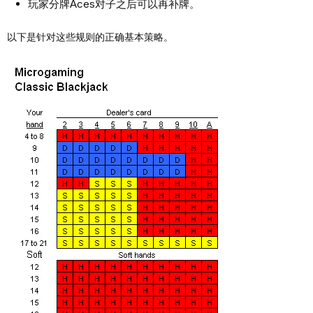
玩家分牌Aces对⼦之后可以再补牌。
以下是针对这些规则的正确基本策略。