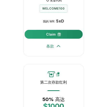
奖金代码
WELCOME100
5xD
我的 WR:
Claim
条款
第二次存款红利
50%
高达
$1000