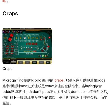
略
。
Craps
Craps
Microgaming提供1x odds赔率的
craps
, 那是玩家可以押注在odds
赔率押注到pass过关注或是come来注的⾦额⽐率。当laying放舍
odds赔 率押注、在don't pass不过关注或是don't come不来注之后,
他们犯下⼀般 线上赌场软件的错误、基于押注相对于押注⾦额、⽽⾮
赢注。