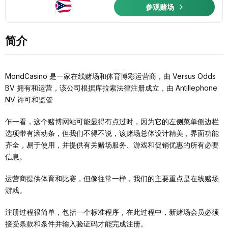
参观赌场
简介
MondCasino 是一家在线赌场和体育博彩运营商，由 Versus Odds
BV 拥有和运营，该公司根据库拉索法律注册成立，由 Antillephone
NV 许可和监管
乍一看，这个赌博网站可能显得有点过时，因为它的左侧菜单侧边栏
选项带有滚动条，但我们不得不说，该赌场总体设计精美，界面功能
齐全，易于使用，并提供有关赌场服务、游戏和促销优惠的所有必要
信息。
运营商提供体育和比赛，但像往常一样，我们的主要重点是在线赌场
游戏。
注册过程很简单，包括一个标准程序，在此过程中，新赌场会员必须
接受条款和条件并输入验证码才能完成注册。