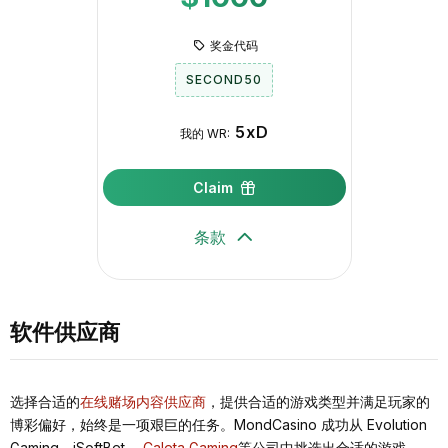
奖金代码
SECOND50
5xD
我的 WR:
Claim
条款
软件供应商
选择合适的
在线赌场内容供应商
，提供合适的游戏类型并满足玩家的
博彩偏好，始终是一项艰巨的任务。MondCasino 成功从 Evolution
Gaming、iSoftBet、
Caleta Gaming
等公司中挑选出合适的游戏。