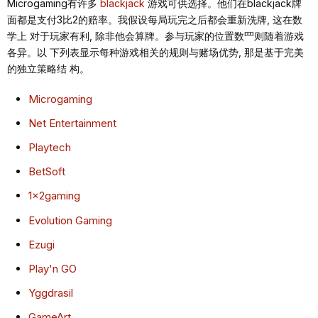
Microgaming有许多
blackjack
游戏可供选择。他们在blackjack牌
⾯都是⽀付3⽐2的赔率。我假设每局玩完之后都会重新洗牌, 这在数
学上 对于玩家有利, 除⾮他会算牌。参与玩家的位置数⺫则随着游戏
各异。以 下列表显⽰每种游戏相关的规则与赌场优势, 那是基于完美
的独⽴策略结 构。
Microgaming
Net Entertainment
Playtech
BetSoft
1x2gaming
Evolution Gaming
Ezugi
Play'n GO
Yggdrasil
GameArt