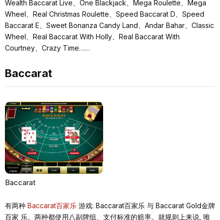
Wealth Baccarat Live、One Blackjack、Mega Roulette、Mega
Wheel、Real Christmas Roulette、Speed Baccarat D、Speed
Baccarat E、Sweet Bonanza Candy Land、Andar Bahar、Classic
Wheel、Real Baccarat With Holly、Real Baccarat With
Courtney、Crazy Time……
Baccarat
Baccarat
有两种
Baccarat百家乐
游戏: Baccarat百家乐 与 Baccarat Gold⾦牌
百家 乐。两种都使⽤⼋副牌组、⽀付标准的赔率。就规则上来说, 唯