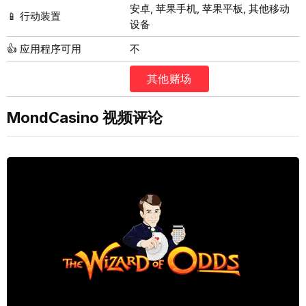
安卓, 苹果手机, 苹果平板, 其他移动
📱 ⾏动装置
设备
👍 应用程序可用
不
其他赌场
MondCasino 视频评论