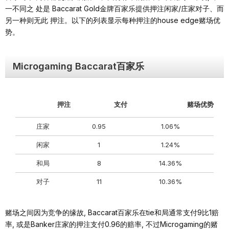
⼀不同之 处是 Baccarat Gold⾦牌百家乐提供押注闲家/庄家对⼦、⽽
另⼀种则⽆此 押注。以下的列表显⽰每种押注的house edge赌场优
势。
Microgaming Baccarat百家乐
押注
⽀付
赌场优势
庄家
0.95
1.06%
闲家
1
1.24%
和局
8
14.36%
对⼦
11
10.36%
赌场之间因为竞争的缘故, Baccarat百家乐在tie和局通常⽀付9⽐1赔
率, 或是Banker庄家的押注⽀付0.96的赔率, 不过Microgaming的赌