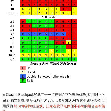
在Classic Blackjack经典⼆⼗⼀点规则之下的赌场优势, 运⽤以上的
完全 独⽴策略, 赌场优势为0.13%. 若要削减0.04%这个赌场优势, 运
⽤我的
针 对单副牌组游戏、庄家在软17点停住不补牌的组合基本策