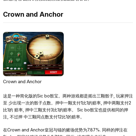
Crown and Anchor
Crown and Anchor
这是⼀种简化版的Sic bo骰宝。两种游戏都是摇出三颗骰⼦, 玩家押注
⾄ 少出现⼀次的骰⼦点数。押中⼀颗⽀付1⽐1的赔率, 押中两颗⽀付2
⽐1的 赔率, 押中三颗⽀付3⽐1的赔率。 Sic bo骰宝也提供相同的押
注, 不过押 中三颗同点数⽀付12⽐1的赔率。
在Crown and Anchor皇冠与锚的赌场优势为7.87%. 同样的押注在