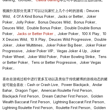
视频扑克部分充满了可以让玩家忙上几个小时的游戏：Deuces
Wild、4 Of A Kind Bonus Poker、Jacks or Better、Joker
Poker、Jolly Poker、Bonus Deuces Wild、Bonus Poker、
Deuces Wild、Double Bonus Poker、Double Double Bonus
Poker、
Jacks or Better Poker
、Joker Poker、100 X Play、10
X Deuces Wild、10 X Play、Deuces Wild Progressive、Double
Joker、Joker Multitimes、Joker Poker Big Beer、Joker Poker
Progressive、Joker Poker VIP、Vegas Joker 4 Up、Joker
Poker Wheel、Joker Wild Poker、Poker Bowling Strike、Tens
or Better Poker、Tens or Better Progressive、Joker Vegas
Poker...
喜欢在游戏过程中进行更多互动以及类似于传统赌博的游戏动态的赌
徒可能会喜欢：Cash or Crash Live、Power Blackjack、Andar
Bahar、Dragon Tiger、American Roulette First Person、
Blackjack First Person、Dream Catcher First Person、Golden
Wealth Baccarat First Person、Lightning Baccarat First Person、
Lightning Roulette First Person、Roulette First Person、Golden