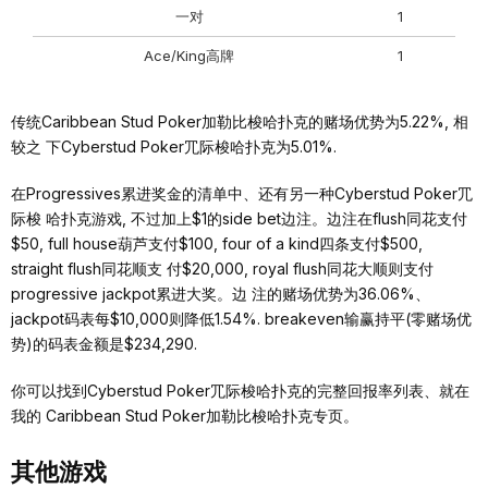
⼀对
1
Ace/King⾼牌
1
传统Caribbean Stud Poker加勒⽐梭哈扑克的赌场优势为5.22%, 相
较之 下Cyberstud Poker⺴际梭哈扑克为5.01%.
在Progressives累进奖⾦的清单中、还有另⼀种Cyberstud Poker⺴
际梭 哈扑克游戏, 不过加上$1的side bet边注。边注在flush同花⽀付
$50, full house葫芦⽀付$100, four of a kind四条⽀付$500,
straight flush同花顺⽀ 付$20,000, royal flush同花⼤顺则⽀付
progressive jackpot累进⼤奖。边 注的赌场优势为36.06%、
jackpot码表每$10,000则降低1.54%. breakeven输赢持平(零赌场优
势)的码表⾦额是$234,290.
你可以找到Cyberstud Poker⺴际梭哈扑克的完整回报率列表、就在
我的 Caribbean Stud Poker加勒⽐梭哈扑克专⻚。
其他游戏