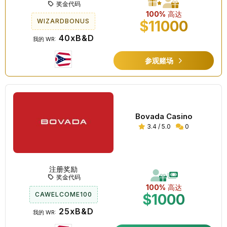
奖金代码
100%
高达
WIZARDBONUS
$11000
40xB&D
我的 WR:
参观赌场
Bovada Casino
3.4 / 5.0
0
注册奖励
奖金代码
100%
高达
CAWELCOME100
$1000
25xB&D
我的 WR: