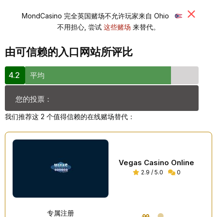
MondCasino 完全英国赌场不允许玩家来⾃ Ohio
不用担心, 尝试
这些赌场
来替代。
由可信赖的入口网站所评比
4.2
平均
您的投票：
我们推荐这 2 个值得信赖的在线赌场替代：
Vegas Casino Online
2.9 / 5.0
0
专属注册