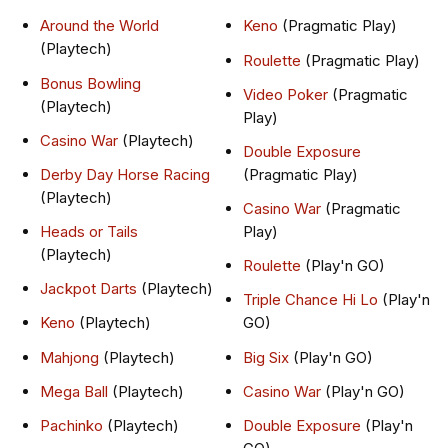
Around the World
Keno
(Pragmatic Play)
(Playtech)
Roulette
(Pragmatic Play)
Bonus Bowling
Video Poker
(Pragmatic
(Playtech)
Play)
Casino War
(Playtech)
Double Exposure
Derby Day Horse Racing
(Pragmatic Play)
(Playtech)
Casino War
(Pragmatic
Heads or Tails
Play)
(Playtech)
Roulette
(Play'n GO)
Jackpot Darts
(Playtech)
Triple Chance Hi Lo
(Play'n
Keno
(Playtech)
GO)
Mahjong
(Playtech)
Big Six
(Play'n GO)
Mega Ball
(Playtech)
Casino War
(Play'n GO)
Pachinko
(Playtech)
Double Exposure
(Play'n