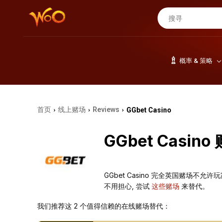
概率 & 策略
首页
线上赌场
Reviews
GGbet Casino
›
›
›
GGbet Casin
GGbet Casino 完全英国赌场不允许玩
不用担心, 尝试
这些赌场
来替代。
我们推荐这 2 个值得信赖的在线赌场替代：