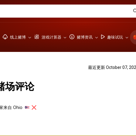
线上赌博
游戏计算器
赌博资讯
趣味试玩
最近更新 October 07, 20
o 赌场评论
家来⾃ Ohio