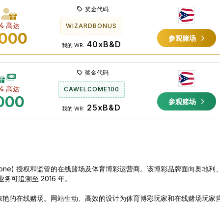
奖金代码
%
高达
WIZARDBONUS
1000
参观赌场
40xB&D
我的 WR:
奖金代码
%
高达
CAWELCOME100
000
参观赌场
25xB&D
我的 WR:
illephone) 授权和监管的在线赌场及体育博彩运营商。该博彩品牌面向奥地利
务可追溯至 2016 年。
惊艳的在线赌场。网站生动、高效的设计为体育博彩玩家和在线赌场玩家
。