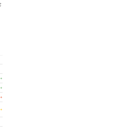
它
+
+
++
+