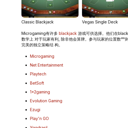
Classic Blackjack
Vegas Single Deck
Microgaming有许多
blackjack
游戏可供选择。他们在blac
数学上 对于玩家有利, 除⾮他会算牌。参与玩家的位置数⺫
完美的独⽴策略结 构。
Microgaming
Net Entertainment
Playtech
BetSoft
1x2gaming
Evolution Gaming
Ezugi
Play'n GO
Yggdrasil