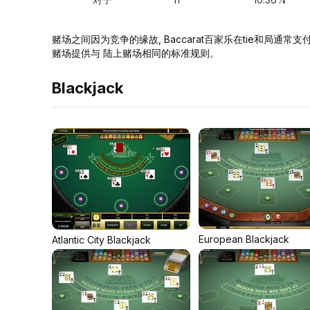
赌场之间因为竞争的缘故, Baccarat百家乐在tie和局通常⽀付9
赌场提供与 陆上赌场相同的标准规则。
Blackjack
European Blackjack
Atlantic City Blackjack