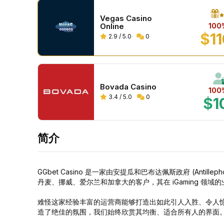
Vegas Casino
100
Online
$1
2.9 / 5.0
0
Bovada Casino
100
3.4 / 5.0
0
$1
简介
GGbet Casino 是一家由安提瓜和巴布达佩斯政府 (Ant
丹麦、挪威、爱尔兰和加拿大的客户，其在 iGaming 领域的业
难怪这家经验丰富的运营商能够打造出如此引人入胜、令人
造了绝佳的氛围，我们始终欣赏其均衡、适合所有人的界面