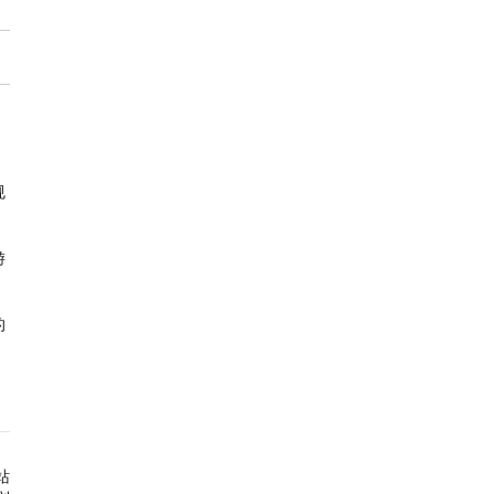
规
游
的
站