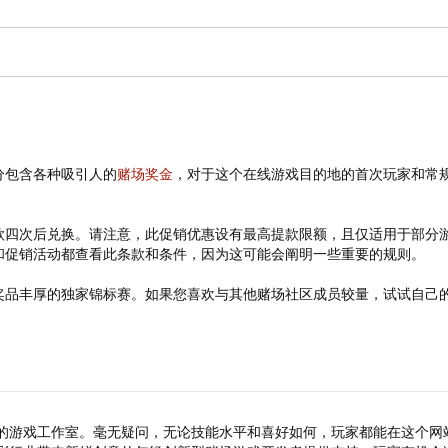
分包含各种吸引人的
赌场奖金
，对于这个在线游戏目的地的首次玩家和常
款四次后兑换。请注意，此促销优惠设有最高提款限额，且仅适用于部分
和促销活动都查看此条款和条件，因为这可能会阐明一些重要的规则。
奖品丰厚的独家锦标赛。如果您喜欢与其他赌场社区成员较量，试试自己
的游戏工作室。毫无疑问，无论技能水平和喜好如何，玩家都能在这个网