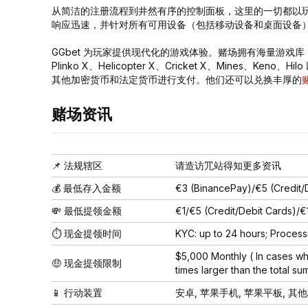
从简洁的注册流程到井然有序的控制面板，这里的一切都以
响应迅速，并针对所有可用设备（包括移动设备和桌面设备
GGbet 为玩家提供现代化的游戏体验。赌场拥有海量游戏库，涵盖
Plinko X、Helicopter X、Cricket X、Mines、Ke
其他加密货币和法定货币进行支付。他们还可以兑换丰厚的
赌场资讯
📌 法规辖区
请造访⺴站得知更多资讯
💰 最低存⼊⾦额
€3 (BinancePay)/€5 (Credit/D
💸 最低提领⾦额
€1/€5 (Credit/Debit Cards)/€1
⏱️ 现⾦提领时间
KYC: up to 24 hours; Process
$5,000 Monthly ( In cases wh
🤑 现⾦提领限制
times larger than the total su
📱 ⾏动装置
安卓, 苹果手机, 苹果平板, 其