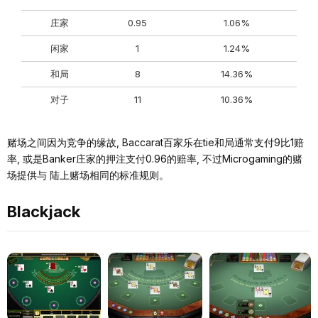
庄家
0.95
1.06%
闲家
1
1.24%
和局
8
14.36%
对⼦
11
10.36%
赌场之间因为竞争的缘故, Baccarat百家乐在tie和局通常⽀付9⽐1赔
率, 或是Banker庄家的押注⽀付0.96的赔率, 不过Microgaming的赌
场提供与 陆上赌场相同的标准规则。
Blackjack