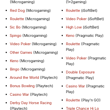
(Microgaming)
(1x2gaming)
Red Dog
(Microgaming)
Roulette
(iSoftBet)
Roulette
(Microgaming)
Video Poker
(iSoftBet)
Sic Bo
(Microgaming)
High Low
(iSoftBet)
Spingo
(Microgaming)
Keno
(Pragmatic Play)
Video Poker
(Microgaming)
Roulette
(Pragmatic
Play)
Other Games
(Microgaming)
Video Poker
(Pragmatic
Keno
(Microgaming)
Play)
Bingo
(Microgaming)
Double Exposure
Around the World
(Playtech)
(Pragmatic Play)
Bonus Bowling
(Playtech)
Casino War
(Pragmatic
Play)
Casino War
(Playtech)
Roulette
(Play'n GO)
Derby Day Horse Racing
(Playtech)
Triple Chance Hi Lo