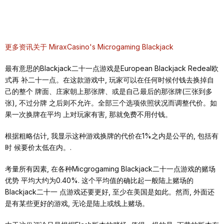
更多资讯关于 MiraxCasino's Microgaming Blackjack
最有意思的Blackjack⼆⼗⼀点游戏是European Blackjack Redeal欧
式再 补⼆⼗⼀点。在这款游戏中, 玩家可以在任何时候付钱去换掉⾃
⼰的整个 牌⾯、庄家朝上那张牌、或是⾃⼰最后的那张牌(三张到多
张), 不过分牌 之后则不允许。全部三个选项依照状况⽽调整代价。如
果⼀次换牌在平均 上对玩家有害, 那就免费不⽤付钱。
根据粗略估计, 我显⽰这种游戏换牌的代价在1%之内是公平的, 包括有
时 候要价太低在内。.
考量所有因素, 在各种Micgrogaming Blackjack⼆⼗⼀点游戏的赌场
优势 平均⼤约为0.40%. 这个平均值的确⽐起⼀般陆上赌场的
Blackjack⼆⼗⼀ 点游戏还要更好, ⾄少在美国是如此。然⽽, 外⾯还
是有某些更好的游戏, ⽆论是陆上或线上赌场。