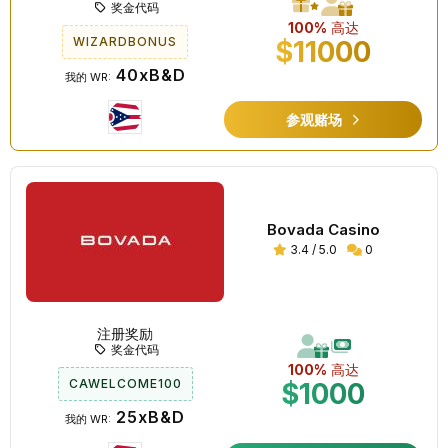
奖金代码
100%
高达
WIZARDBONUS
$11000
40xB&D
我的 WR:
参观赌场
Bovada Casino
3.4 / 5.0
0
注册奖励
奖金代码
100%
高达
CAWELCOME100
$1000
25xB&D
我的 WR: