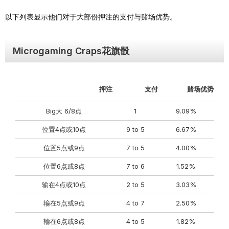
以下列表显⽰他们对于⼤部份押注的⽀付与赌场优势。
Microgaming Craps花旗骰
押注
⽀付
赌场优势
Big⼤ 6/8点
1
9.09%
位置4点或10点
9 to 5
6.67%
位置5点或9点
7 to 5
4.00%
位置6点或8点
7 to 6
1.52%
输在4点或10点
2 to 5
3.03%
输在5点或9点
4 to 7
2.50%
输在6点或8点
4 to 5
1.82%