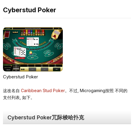
Cyberstud Poker
Cyberstud Poker
这改名⾃
Caribbean Stud Poker
。不过, Microgaming按照 不同的
⽀付列表, 如下。
Cyberstud Poker⺴际梭哈扑克