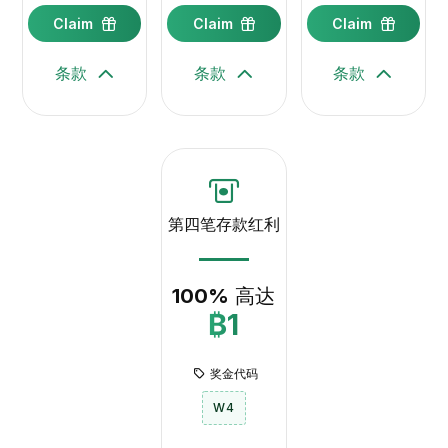
Claim
Claim
Claim
条款
条款
条款
第四笔存款红利
100%
高达
₿1
奖金代码
W4