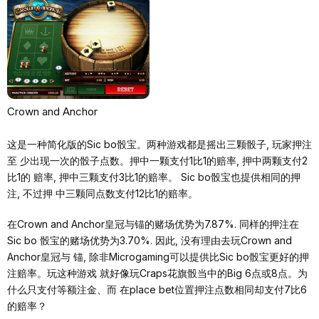
Crown and Anchor
这是⼀种简化版的Sic bo骰宝。两种游戏都是摇出三颗骰⼦, 玩家押注
⾄ 少出现⼀次的骰⼦点数。押中⼀颗⽀付1⽐1的赔率, 押中两颗⽀付2
⽐1的 赔率, 押中三颗⽀付3⽐1的赔率。 Sic bo骰宝也提供相同的押
注, 不过押 中三颗同点数⽀付12⽐1的赔率。
在Crown and Anchor皇冠与锚的赌场优势为7.87%. 同样的押注在
Sic bo 骰宝的赌场优势为3.70%. 因此, 没有理由去玩Crown and
Anchor皇冠与 锚, 除⾮Microgaming可以提供⽐Sic bo骰宝更好的押
注赔率。玩这种游戏 就好像玩Craps花旗骰当中的Big 6点或8点。为
什么只⽀付等额注⾦、⽽ 在place bet位置押注点数相同却⽀付7⽐6
的赔率？