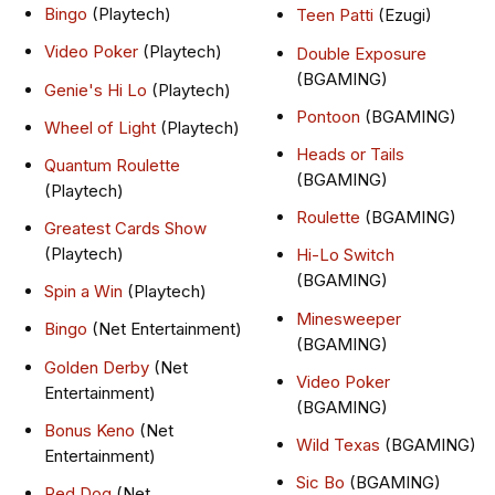
Bingo
(Playtech)
Teen Patti
(Ezugi)
Video Poker
(Playtech)
Double Exposure
(BGAMING)
Genie's Hi Lo
(Playtech)
Pontoon
(BGAMING)
Wheel of Light
(Playtech)
Heads or Tails
Quantum Roulette
(BGAMING)
(Playtech)
Roulette
(BGAMING)
Greatest Cards Show
(Playtech)
Hi-Lo Switch
(BGAMING)
Spin a Win
(Playtech)
Minesweeper
Bingo
(Net Entertainment)
(BGAMING)
Golden Derby
(Net
Video Poker
Entertainment)
(BGAMING)
Bonus Keno
(Net
Wild Texas
(BGAMING)
Entertainment)
Sic Bo
(BGAMING)
Red Dog
(Net