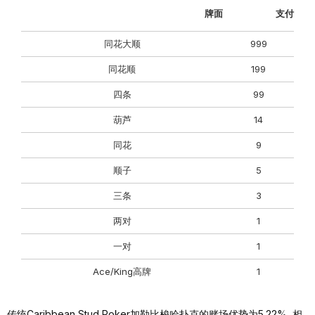
牌⾯
⽀付
同花⼤顺
999
同花顺
199
四条
99
葫芦
14
同花
9
顺⼦
5
三条
3
两对
1
⼀对
1
Ace/King⾼牌
1
传统Caribbean Stud Poker加勒⽐梭哈扑克的赌场优势为5.22%, 相