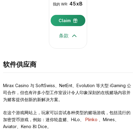
45xB
我的 WR:
Claim
条款
软件供应商
Mirax Casino 与 SoftSwiss、NetEnt、Evolution 等大型 iGaming 公
司合作，但也有许多小型工作室设计令人印象深刻的在线赌场内容并
为赌客提供创新的新解决方案。
在这个游戏网站上，玩家可以尝试各种类型的赌场游戏，包括流行的
加密货币游戏，例如：迷你轮盘赌、HiLo、
Plinko
、Mines、
Aviator、Keno 和 Dice。