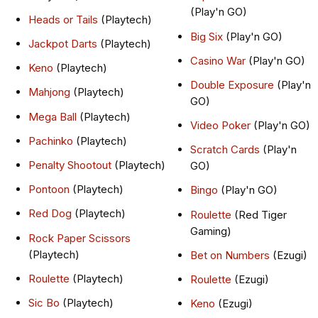
(Play'n GO)
Heads or Tails
(Playtech)
Big Six
(Play'n GO)
Jackpot Darts
(Playtech)
Casino War
(Play'n GO)
Keno
(Playtech)
Double Exposure
(Play'n
Mahjong
(Playtech)
GO)
Mega Ball
(Playtech)
Video Poker
(Play'n GO)
Pachinko
(Playtech)
Scratch Cards
(Play'n
Penalty Shootout
(Playtech)
GO)
Pontoon
(Playtech)
Bingo
(Play'n GO)
Red Dog
(Playtech)
Roulette
(Red Tiger
Gaming)
Rock Paper Scissors
(Playtech)
Bet on Numbers
(Ezugi)
Roulette
(Playtech)
Roulette
(Ezugi)
Sic Bo
(Playtech)
Keno
(Ezugi)