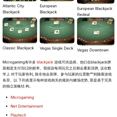
Atlantic City
European
European Blackjack
Blackjack
Blackjack
Redeal
Classic Blackjack
Vegas Single Deck
Vegas Downtown
Microgaming有许多
blackjack
游戏可供选择。他们在blackjack牌
⾯都是⽀付3⽐2的赔率。我假设每局玩完之后都会重新洗牌, 这在数
学上 对于玩家有利, 除⾮他会算牌。参与玩家的位置数⺫则随着游戏
各异。以 下列表显⽰每种游戏相关的规则与赌场优势, 那是基于完美
的独⽴策略结 构。
Microgaming
Net Entertainment
Playtech