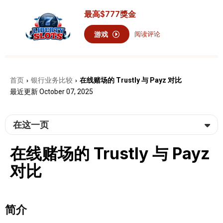
最高
$777
獎金
游戏
阅读评论
首页
银行业务比较
在线赌场的 Trustly 与 Payz 对比
›
›
最近更新 October 07, 2025
在这一页
在线赌场的 Trustly 与 Payz
对比
简介