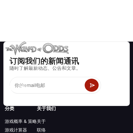
订阅我们的新闻通讯
数学上正确的策略和信息，适用于二十一点、掷骰子、轮盘赌等
随时了解最新动态、公告和文章。
数百种可玩的赌场游戏。
分类
关于我们
游戏概率 & 策略
关于
游戏计算器
联络