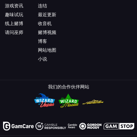
游戏资讯
连结
趣味试玩
最近更新
线上赌博
收音机
请问巫师
赌博视频
博客
网站地图
小说
我们的合作伙伴网站