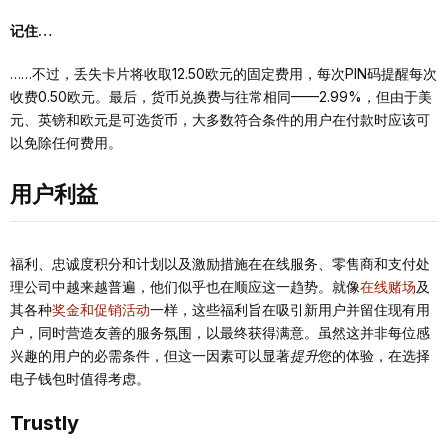
记住…
……不过，丢失卡片将收取12.50欧元的固定费用，每次PIN码提醒每次
收费0.50欧元。最后，货币兑换费与往常相同——2.99%，但由于美
元、英镑和欧元是可选货币，大多数符合条件的用户在付款时应该可
以免除任何费用。
用户利益
福利、忠诚度积分和计划以及激励措施在在线服务、零售商和支付处
理公司中越来越普遍，他们似乎也在顺应这一趋势。就像
在线赌场
及
其各种
奖金和促销活动
一样，这些福利旨在吸引新用户并留住现有用
户，同时营造友善的服务氛围，以最终获得满意。虽然这并非每位感
兴趣的用户的必需条件，但这一因素可以显著
提升
您的体验，在选择
电子钱包时值得考虑。
Trustly