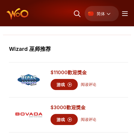
简体
Wizard 巫师推荐
$11000
歡迎獎金
游戏
阅读评论
$3000
歡迎獎金
游戏
阅读评论