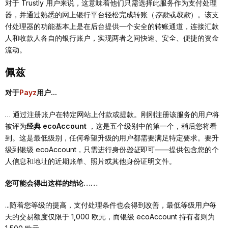
对于 Trustly 用户来说，这意味着他们只需选择此服务作为支付处理
器，并通过熟悉的网上银行平台轻松完成转账（
存款
或
取款
）。该支
付处理器的功能基本上是在后台提供一个安全的转账通道，连接汇款
人和收款人各自的银行账户，实现两者之间快速、安全、便捷的资金
流动。
佩兹
对于
Payz
用户...
… 通过注册账户在特定网站上付款或提款。刚刚注册该服务的用户将
被评为
经典 ecoAccount
，这是五个级别中的第一个，稍后您将看
到。这是最低级别，任何希望升级的用户都需要满足特定要求。要升
级到银级 ecoAccount，只需进行身份
验证
即可——提供包含您的个
人信息和地址的近期账单、照片或其他身份证明文件。
您可能会得出这样的结论……
...随着您等级的提高，支付处理条件也会得到改善，最低等级用户每
天的交易额度仅限于 1,000 欧元，而银级 ecoAccount 持有者则为