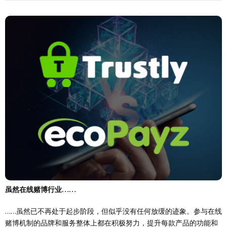
虽然在线赌博行业……
……虽然已不再处于起步阶段，但似乎没有任何放缓的迹象。参与在线
赌博机制的品牌和服务整体上都在积极努力，提升每款产品的功能和