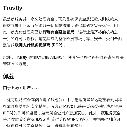
Trustly
虽然该服务并非永久处理资金，而只是确保资金从汇款人到收款人，
但这并未阻止该服务采取一切预防措施，确保其始终完美运行。因
此，该支付处理商已获得
瑞典金融监管局
（该行业最严格的机构之
一）的许可和授权。这使其成为整个欧洲市场可靠、安全且受到全面
监管的
欧洲支付服务提供商 (PSP)
。
此外，Trustly 遵循
KYC
和
AML
规定，使其符合多个严格且严谨的司法
管辖区的规定。
佩兹
由于 Payz 用户……
… 还可以将资金存储在电子钱包账户中，您理所当然地期望看到同样
可靠且多功能的安全措施。考虑到 Payz 已获得
英国金融行为监管局
(FCA)
的许可和监管，这无疑会让用户更加安心。此外，该服务完全
符合
数据安全标准 (DSS)
和
支付卡行业 (PCI)
协议，并为每个独立账
户提供额外的安全措施，这一点也非常有帮助。