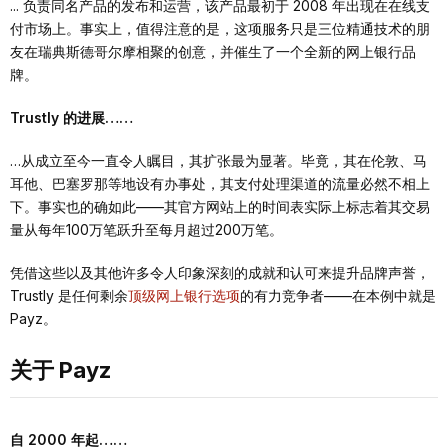
... 负责同名产品的发布和运营，该产品最初于 2008 年出现在在线支
付市场上。事实上，值得注意的是，这项服务只是三位精通技术的朋
友在瑞典斯德哥尔摩相聚的创意，并催生了一个全新的网上银行品
牌。
Trustly 的进展……
…从成立至今一直令人瞩目，其扩张最为显著。毕竟，其在伦敦、马
耳他、巴塞罗那等地设有办事处，其支付处理渠道的流量必然不相上
下。事实也的确如此——其官方网站上的时间表实际上标志着其交易
量从每年100万笔跃升至每月超过200万笔。
凭借这些以及其他许多令人印象深刻的成就和认可来提升品牌声誉，
Trustly 是任何剩余
顶级网上银行选项
的有力竞争者——在本例中就是
Payz。
关于 Payz
自 2000 年起……