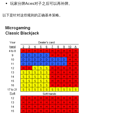
玩家分牌Aces对⼦之后可以再补牌。
以下是针对这些规则的正确基本策略。