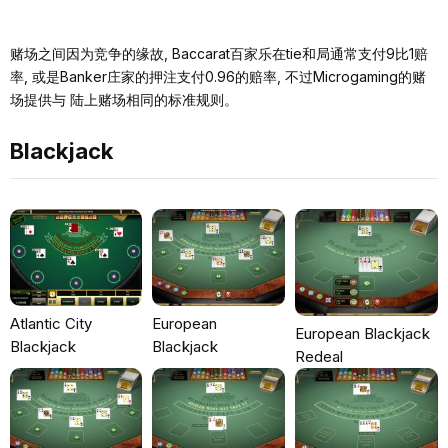
赌场之间因为竞争的缘故, Baccarat百家乐在tie和局通常⽀付9⽐1赔
率, 或是Banker庄家的押注⽀付0.96的赔率, 不过Microgaming的赌
场提供与 陆上赌场相同的标准规则。
Blackjack
Atlantic City
European
European Blackjack
Blackjack
Blackjack
Redeal