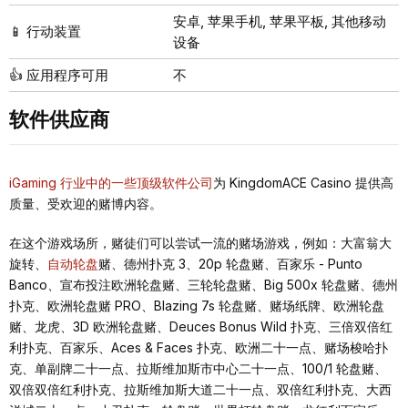
安卓, 苹果手机, 苹果平板, 其他移动
📱 ⾏动装置
设备
👍 应用程序可用
不
软件供应商
iGaming 行业中的一些顶级软件公司
为 KingdomACE Casino 提供高
质量、受欢迎的赌博内容。
在这个游戏场所，赌徒们可以尝试一流的赌场游戏，例如：大富翁大
旋转、
自动轮盘
赌、德州扑克 3、20p 轮盘赌、百家乐 - Punto
Banco、宣布投注欧洲轮盘赌、三轮轮盘赌、Big 500x 轮盘赌、德州
扑克、欧洲轮盘赌 PRO、Blazing 7s 轮盘赌、赌场纸牌、欧洲轮盘
赌、龙虎、3D 欧洲轮盘赌、Deuces Bonus Wild 扑克、三倍双倍红
利扑克、百家乐、Aces & Faces 扑克、欧洲二十一点、赌场梭哈扑
克、单副牌二十一点、拉斯维加斯市中心二十一点、100/1 轮盘赌、
双倍双倍红利扑克、拉斯维加斯大道二十一点、双倍红利扑克、大西