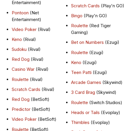
Entertainment)
Scratch Cards
(Play'n GO)
Pontoon
(Net
Bingo
(Play'n GO)
Entertainment)
Roulette
(Red Tiger
Video Poker
(Rival)
Gaming)
Keno
(Rival)
Bet on Numbers
(Ezugi)
Sudoku
(Rival)
Roulette
(Ezugi)
Red Dog
(Rival)
Keno
(Ezugi)
Casino War
(Rival)
Teen Patti
(Ezugi)
Roulette
(Rival)
Arcade Games
(Skywind)
Scratch Cards
(Rival)
3 Card Brag
(Skywind)
Red Dog
(BetSoft)
Roulette
(Switch Studios)
Predictor
(BetSoft)
Heads or Tails
(Evoplay)
Video Poker
(BetSoft)
Thimbles
(Evoplay)
Roulette
(BetSoft)