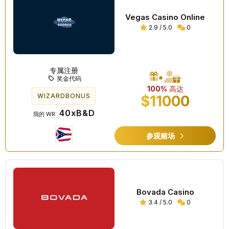
Vegas Casino Online
2.9 / 5.0
0
专属注册
奖金代码
100%
高达
WIZARDBONUS
$11000
40xB&D
我的 WR:
参观赌场
Bovada Casino
3.4 / 5.0
0