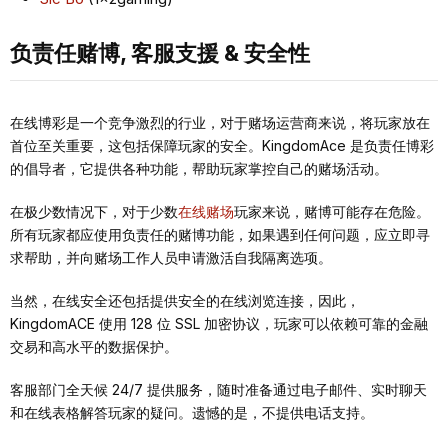
负责任赌博, 客服⽀援 & 安全性
在线博彩是一个竞争激烈的行业，对于赌场运营商来说，将玩家放在
首位至关重要，这包括保障玩家的安全。KingdomAce 是负责任博彩
的倡导者，它提供各种功能，帮助玩家掌控自己的赌场活动。
在极少数情况下，对于少数
在线赌场
玩家来说，赌博可能存在危险。
所有玩家都应使用负责任的赌博功能，如果遇到任何问题，应立即寻
求帮助，并向赌场工作人员申请激活自我隔离选项。
当然，在线安全还包括提供安全的在线浏览连接，因此，
KingdomACE 使用 128 位 SSL 加密协议，玩家可以依赖可靠的金融
交易和高水平的数据保护。
客服部门全天候 24/7 提供服务，随时准备通过电子邮件、实时聊天
和在线表格解答玩家的疑问。遗憾的是，不提供电话支持。