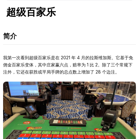
超级百家乐
简介
我第一次看到超级百家乐是在 2021 年 4 月的拉斯维加斯。它基于免
佣金百家乐变体，其中庄家赢六点，赔率为 1 比 2。除了三个常规下
注外，它还在获胜或平局手牌的总点数上增加了 28 个边注。