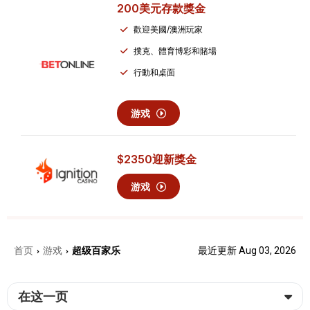
200美元
存款獎金
歡迎美國/澳洲玩家
撲克、體育博彩和賭場
行動和桌面
游戏
$2350
迎新獎金
游戏
首页
游戏
超级百家乐
最近更新 Aug 03, 2026
›
›
在这一页