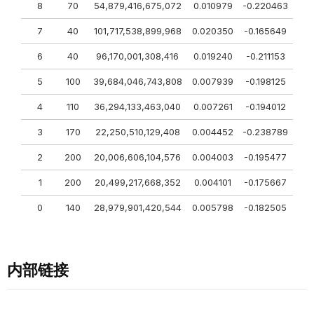
8
70
54,879,416,675,072
0.010979
-0.220463
7
40
101,717,538,899,968
0.020350
-0.165649
6
40
96,170,001,308,416
0.019240
-0.211153
5
100
39,684,046,743,808
0.007939
-0.198125
4
110
36,294,133,463,040
0.007261
-0.194012
3
170
22,250,510,129,408
0.004452
-0.238789
2
200
20,006,606,104,576
0.004003
-0.195477
1
200
20,499,217,668,352
0.004101
-0.175667
0
140
28,979,901,420,544
0.005798
-0.182505
内部链接