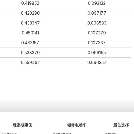
0.419852
0.093132
0.423290
0.097177
0.433347
0.098583
0.450141
0.107279
0.483157
0.107337
0.538370
0.096195
0.559462
0.096357
玩家期望值
领带电动车
最佳选择