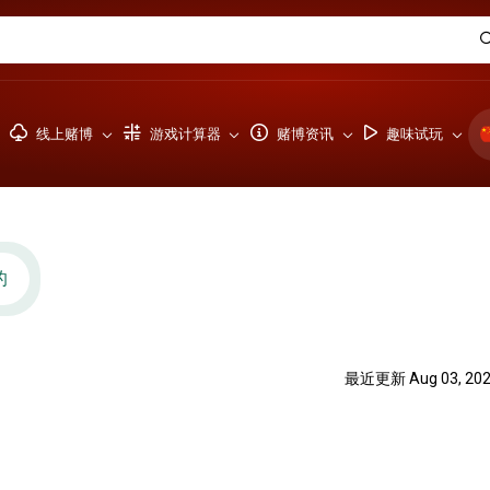
线上赌博
游戏计算器
赌博资讯
趣味试玩
的
最近更新 Aug 03, 20