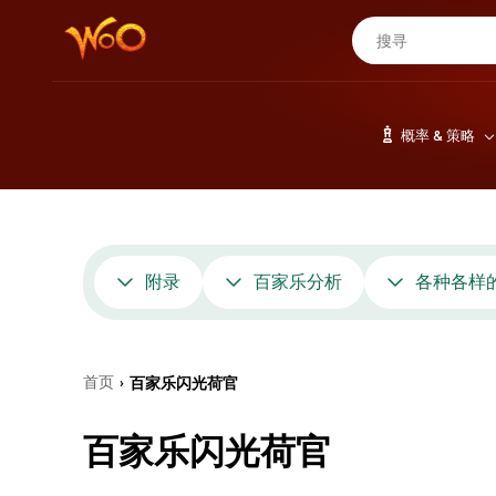
概率 & 策略
附录
百家乐分析
各种各样
首页
百家乐闪光荷官
›
百家乐闪光荷官