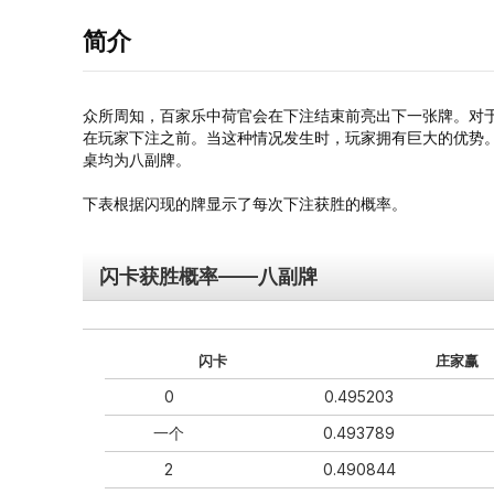
简介
众所周知，百家乐中荷官会在下注结束前亮出下一张牌。对于
在玩家下注之前。当这种情况发生时，玩家拥有巨大的优势
桌均为八副牌。
下表根据闪现的牌显示了每次下注获胜的概率。
闪卡获胜概率——八副牌
闪卡
庄家赢
0
0.495203
一个
0.493789
2
0.490844