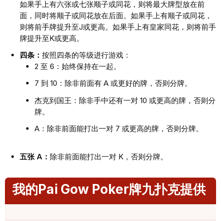
如果手上有六张或七张顺子或同花，则将最大牌型放在前
面，同时将顺子或同花放在后面。如果手上有顺子或同花，
则将前手牌提升至J或更高。如果手上有皇家同花，则将前手
牌提升至K或更高。
四条：
按照四条的等级进行游戏：
2 至 6：始终保持在一起。
7 到 10：除非前面有 A 或更好的牌，否则分牌。
杰克到国王：除非手中还有一对 10 或更高的牌，否则分
牌。
A：除非前面能打出一对 7 或更高的牌，否则分牌。
五张 A：
除非前面能打出一对 K，否则分牌。
我的Pai Gow Poker牌九扑克提供