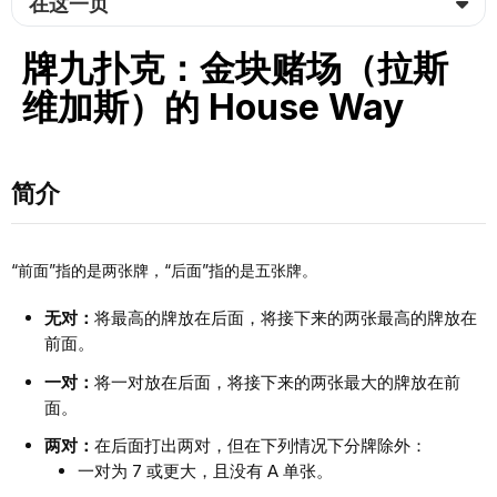
在这一页
牌九扑克：金块赌场（拉斯
维加斯）的 House Way
简介
“前面”指的是两张牌，“后面”指的是五张牌。
无对：
将最高的牌放在后面，将接下来的两张最高的牌放在
前面。
一对：
将一对放在后面，将接下来的两张最大的牌放在前
面。
两对：
在后面打出两对，但在下列情况下分牌除外：
一对为 7 或更大，且没有 A 单张。