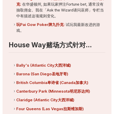
克:
在华盛顿州, 如果玩家押注Fortune bet, 通常没有
抽取佣金。我在「Ask the Wizard请问巫师」专栏当
中有描述这项规则变化。
玩Pai Gow Poker牌九扑克:
试玩我最新改进的游
戏。
House Way赌场方式针对...
Bally's (Atlantic City大西洋城)
Barona (San Diego圣地牙哥)
British Columbia卑诗省 (Canada加拿大)
Canterbury Park (Minnesota明尼苏达州)
Claridge (Atlantic City大西洋城)
Four Queens (Las Vegas拉斯维加斯)