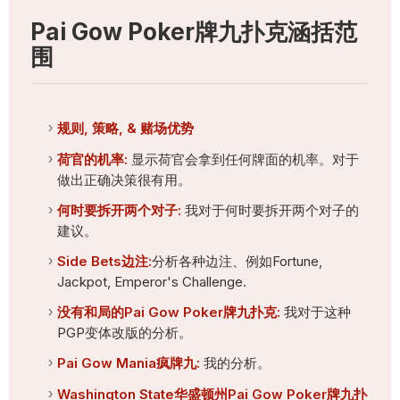
Pai Gow Poker牌九扑克涵括范
围
规则, 策略, & 赌场优势
荷官的机率:
显示荷官会拿到任何牌面的机率。对于
做出正确决策很有用。
何时要拆开两个对子:
我对于何时要拆开两个对子的
建议。
Side Bets边注:
分析各种边注、例如Fortune,
Jackpot, Emperor's Challenge.
没有和局的Pai Gow Poker牌九扑克:
我对于这种
PGP变体改版的分析。
Pai Gow Mania疯牌九:
我的分析。
Washington State华盛顿州Pai Gow Poker牌九扑