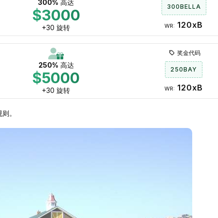
300%
高达
300BELLA
$3000
120xB
WR:
+30 旋转
奖金代码
250%
高达
250BAY
$5000
120xB
WR:
+30 旋转
规则。