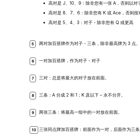
高对是 J、10、9：除非您有一张 A，否则以
高对是 8、7、6：除非您有 K 或 Ace，否则
高对是 5、4、3：对子 - 除非您有 Q 或更高
两对加百搭牌作为对子 - 三条，除非最高牌为 3 点
一对加百搭牌，作为对子 - 对子
三对：总是将最大的对子放在前面。
三条：A 分成 2 和 1；K 及以下 – 永不分开。
两张三条：将最高一组中的一对放在前面。
三张同点牌加百搭牌：前面作为一对，后面作为三条