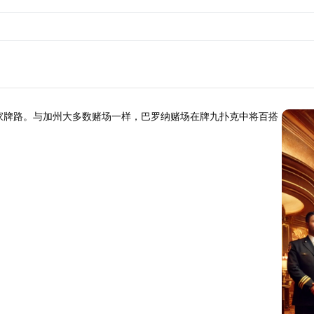
的庄家牌路。与加州大多数赌场一样，巴罗纳赌场在牌九扑克中将百搭