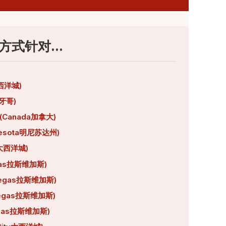
方式针对...
y大西洋城)
地牙哥)
省 (Canada加拿大)
nnesota明尼苏达州)
ty大西洋城)
egas拉斯维加斯)
s Vegas拉斯维加斯)
 Vegas拉斯维加斯)
Vegas拉斯维加斯)