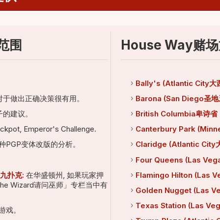
括范围
House Way赌场
Bally's (Atlantic Cit
对于做出正确决策很有用。
Barona (San Diego圣
子的建议。
British Columbia卑诗
t, Emperor's Challenge.
Canterbury Park (Mi
种PGP变体改版的分析。
Claridge (Atlantic Ci
Four Queens (Las V
r牌九扑克:
在华盛顿州, 如果玩家押
Flamingo Hilton (La
 the Wizard请问巫师」专栏当中有
Golden Nugget (Las
Texas Station (Las 
游戏。