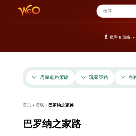
概率 & 策略
房屋道路策略
玩家策略
各
首页
游戏
巴罗纳之家路
›
›
巴罗纳之家路