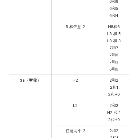
6和6
6和5
6和4
5 和任意 2
H8和6
L8 和 5
L8 和 3
7和7
7和6
7和3
6和6
3s（智俊）
H2
2和2
2和1
2和H0
L2
2和2
H2 和 1
2和H0
任意两个 2
2和2
2和1