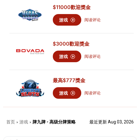
$11000
歡迎獎金
游戏
阅读评论
$3000
歡迎獎金
游戏
阅读评论
最高
$777
獎金
游戏
阅读评论
首页
游戏
牌九牌 - 高级分牌策略
最近更新 Aug 03, 2026
›
›