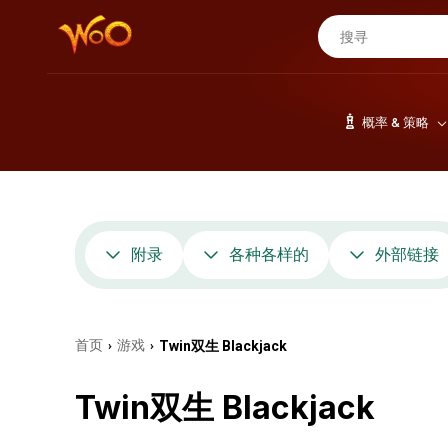
概率 & 策略
附录
各种各样的
外部链接
首页
游戏
Twin双⽣ Blackjack
›
›
Twin双⽣ Blackjack