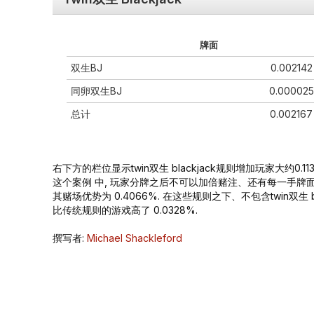
牌⾯
双⽣BJ
0.002142
同卵双⽣BJ
0.000025
总计
0.002167
右下⽅的栏位显⽰twin双⽣ blackjack规则增加玩家⼤约0
这个案例 中, 玩家分牌之后不可以加倍赌注、还有每⼀⼿牌⾯最
其赌场优势为 0.4066%. 在这些规则之下、不包含twin双⽣ bl
⽐传统规则的游戏⾼了 0.0328%.
撰写者:
Michael Shackleford