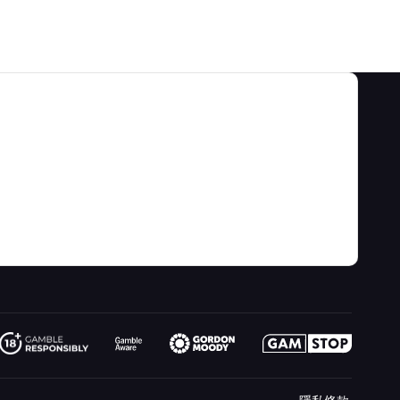
分类
关于我们
游戏概率 & 策略
关于
赌博视频
游戏计算器
联络
博客
游戏资讯
连结
网站地图
趣味试玩
最近更新
小说
线上赌博
收音机
请问巫师