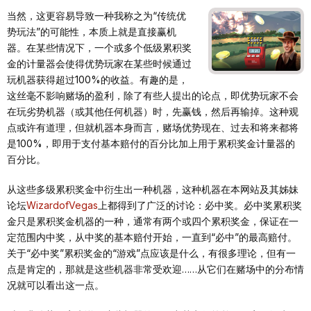
当然，这更容易导致一种我称之为“传统优
势玩法”的可能性，本质上就是直接赢机
器。在某些情况下，一个或多个低级累积奖
金的计量器会使得优势玩家在某些时候通过
玩机器获得超过100%的收益。有趣的是，
这丝毫不影响赌场的盈利，除了有些人提出的论点，即优势玩家不会
在玩劣势机器（或其他任何机器）时，先赢钱，然后再输掉。这种观
点或许有道理，但就机器本身而言，赌场优势现在、过去和将来都将
是100%，即用于支付基本赔付的百分比加上用于累积奖金计量器的
百分比。
从这些多级累积奖金中衍生出一种机器，这种机器在本网站及其姊妹
论坛
WizardofVegas
上都得到了广泛的讨论：必中奖。必中奖累积奖
金只是累积奖金机器的一种，通常有两个或四个累积奖金，保证在一
定范围内中奖，从中奖的基本赔付开始，一直到“必中”的最高赔付。
关于“必中奖”累积奖金的“游戏”点应该是什么，有很多理论，但有一
点是肯定的，那就是这些机器非常受欢迎……从它们在赌场中的分布情
况就可以看出这一点。