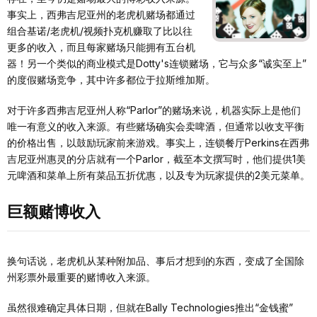
事实上，西弗吉尼亚州的老虎机赌场都通过
组合基诺/老虎机/视频扑克机赚取了比以往
更多的收入，而且每家赌场只能拥有五台机
器！另一个类似的商业模式是Dotty's连锁赌场，它与众多“诚实至上”
的度假赌场竞争，其中许多都位于拉斯维加斯。
对于许多西弗吉尼亚州人称“Parlor”的赌场来说，机器实际上是他们
唯一有意义的收入来源。有些赌场确实会卖啤酒，但通常以收支平衡
的价格出售，以鼓励玩家前来游戏。事实上，连锁餐厅Perkins在西弗
吉尼亚州惠灵的分店就有一个Parlor，截至本文撰写时，他们提供1美
元啤酒和菜单上所有菜品五折优惠，以及专为玩家提供的2美元菜单。
巨额赌博收入
换句话说，老虎机从某种附加品、事后才想到的东西，变成了全国除
州彩票外最重要的赌博收入来源。
虽然很难确定具体日期，但就在Bally Technologies推出“金钱蜜”