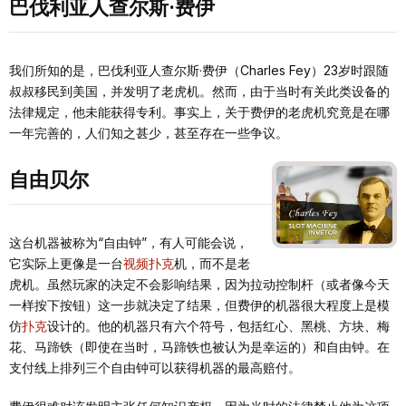
巴伐利亚人查尔斯·费伊
我们所知的是，巴伐利亚人查尔斯·费伊（Charles Fey）23岁时跟随
叔叔移民到美国，并发明了老虎机。然而，由于当时有关此类设备的
法律规定，他未能获得专利。事实上，关于费伊的老虎机究竟是在哪
一年完善的，人们知之甚少，甚至存在一些争议。
自由贝尔
这台机器被称为“自由钟”，有人可能会说，
它实际上更像是一台
视频扑克
机，而不是老
虎机。虽然玩家的决定不会影响结果，因为拉动控制杆（或者像今天
一样按下按钮）这一步就决定了结果，但费伊的机器很大程度上是模
仿
扑克
设计的。他的机器只有六个符号，包括红心、黑桃、方块、梅
花、马蹄铁（即使在当时，马蹄铁也被认为是幸运的）和自由钟。在
支付线上排列三个自由钟可以获得机器的最高赔付。