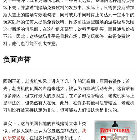
为一种例外，或者更确切地说，一种另类选择。我确信这种趋势会持
续下去，并渗透到赌场免费饮料的发放中。实际上，只需要拉斯维加
斯大道上的赌场有效地勾结，同时或几乎同时停止向达到一定水平的
玩家以外的任何人提供免费饮料。许多前往这些赌场的游客经常光顾
这些赌场的俱乐部，在这些俱乐部里，饮料需要购买，而且通常价格
不菲，因此，这些赌场几乎是目标市场，即使玩家停止获得免费饮
料，他们也可能不会太在意。
负面声誉
回到正题，老虎机实际上进入了几十年的沉寂期，原因有很多：首
先，老虎机的负面名声越来越大，被认为与非法活动有关。这背后有
很多原因，但或许最大的原因是，在许多司法管辖区，老虎机实际上
是非法的，但仍然有人在玩。此外，在许多其他司法管辖区，老虎机
可能没有被直接认定为非法，但可能被人们误认为是非法的。
事实上，这与美国各地的在线赌博大体上类
似，许多人实际上认为它显然是非法的。
我
的研究发现
，在很多州情况并非如此，而