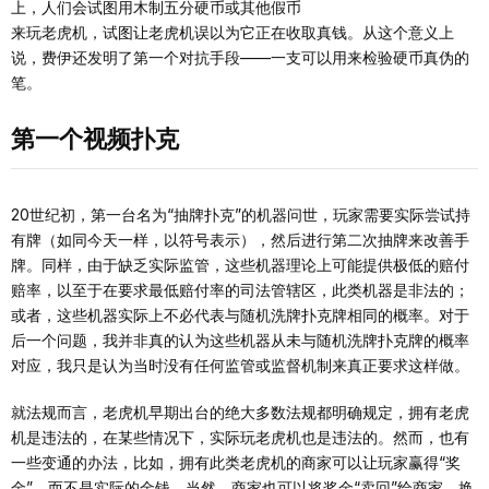
上，人们会试图用木制五分硬币或其他假币
来玩老虎机，试图让老虎机误以为它正在收取真钱。从这个意义上
说，费伊还发明了第一个对抗手段——一支可以用来检验硬币真伪的
笔。
第一个视频扑克
20世纪初，第一台名为“抽牌扑克”的机器问世，玩家需要实际尝试持
有牌（如同今天一样，以符号表示），然后进行第二次抽牌来改善手
牌。同样，由于缺乏实际监管，这些机器理论上可能提供极低的赔付
赔率，以至于在要求最低赔付率的司法管辖区，此类机器是非法的；
或者，这些机器实际上不必代表与随机洗牌扑克牌相同的概率。对于
后一个问题，我并非真的认为这些机器从未与随机洗牌扑克牌的概率
对应，我只是认为当时没有任何监管或监督机制来真正要求这样做。
就法规而言，老虎机早期出台的绝大多数法规都明确规定，拥有老虎
机是违法的，在某些情况下，实际玩老虎机也是违法的。然而，也有
一些变通的办法，比如，拥有此类老虎机的商家可以让玩家赢得“奖
金”，而不是实际的金钱。当然，商家也可以将奖金“卖回”给商家，换