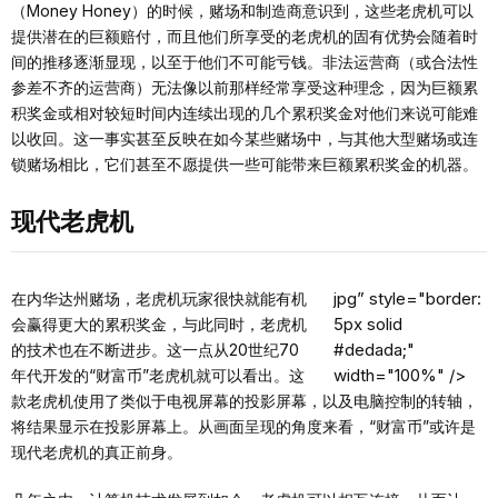
（Money Honey）的时候，赌场和制造商意识到，这些老虎机可以
提供潜在的巨额赔付，而且他们所享受的老虎机的固有优势会随着时
间的推移逐渐显现，以至于他们不可能亏钱。非法运营商（或合法性
参差不齐的运营商）无法像以前那样经常享受这种理念，因为巨额累
积奖金或相对较短时间内连续出现的几个累积奖金对他们来说可能难
以收回。这一事实甚至反映在如今某些赌场中，与其他大型赌场或连
锁赌场相比，它们甚至不愿提供一些可能带来巨额累积奖金的机器。
现代老虎机
jpg” style="border:
在内华达州赌场，老虎机玩家很快就能有机
5px solid
会赢得更大的累积奖金，与此同时，老虎机
#dedada;"
的技术也在不断进步。这一点从20世纪70
width="100%" />
年代开发的“财富币”老虎机就可以看出。这
款老虎机使用了类似于电视屏幕的投影屏幕，以及电脑控制的转轴，
将结果显示在投影屏幕上。从画面呈现的角度来看，“财富币”或许是
现代老虎机的真正前身。