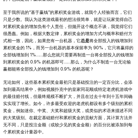
至于我所说的“基于赢钱”的累积奖金游戏，就我个人经验而言，它们
只是少数。我认为这类游戏最初的想法很简单，就是让玩家觉得自己
对累积奖金的增加负有个人责任，但抛开这个概念不谈，我觉得它们
很愚蠢。例如，根据大数定律，累积奖金的增加方式与概率和赔付方
式相一致，因此，如果您有一台机器，它
总是
将全部投入的钱增加到
累积奖金的 1%，而另一台机器的基本保留率为 90%，它只将赢得的
全部钱增加到 1%……那么您就只需要再制造一台将全部投入的钱增加
到累积奖金的 0.9% 的机器即可……那么，为什么不制造一台无论输
赢都能将全部投入的钱增加到 0.9% 的机器呢？
无论如何，这些基本累积奖金最初只是基础投注的一定百分比，会添
加到最高结果中，例如视频扑克中的皇家同花顺或特定老虎机游戏中
的最佳赔付线，但最终规模不断扩大，并且在过去十年到十五年间确
实实现了增长。如今，许多最受欢迎的老虎机都设有多个级别的累积
奖金，例如迷你、中奖、大奖和超级大奖，或类似的术语来描述不同
的大奖级别。在裁定基础赔付和累积奖金的贡献方面，其计算方法并
无不同，只是投注金额（或较少见的奖金金额）的百分比被添加到每
个累积奖金计量器中。