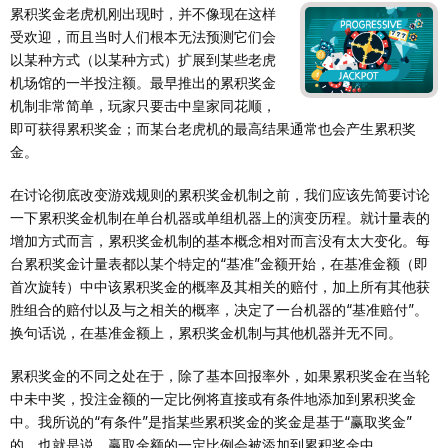
累积奖金老虎机刚出现时，并不像现在这样
受欢迎，而且当时人们根本无法预测它们会
以某种方式（以某种方式）扩展到某些老虎
机场馆的一半投注额。最早推出的累积奖金
机制非常简单，玩家只要击中皇家同花顺，
即可获得累积奖金；而某台老虎机的最高结果通常也会产生累积奖
金。
在讨论彻底改变游戏规则的累积奖金机制之前，我们应该先简要讨论
一下累积奖金机制在单台机器或单组机器上的演变历程。就计量表的
增加方式而言，累积奖金机制的基本概念相对而言没有太大变化。每
台累积奖金计量表都以某个特定的“基准”金额开始，在基准金额（即
首次旋转）中中该累积奖金的概率及其相关的赔付，加上所有其他获
胜组合的赔付以及与之相关的概率，决定了一台机器的“基准赔付”。
换句话说，在基准金额上，累积奖金机制与其他机器并无不同。
累积奖金的不同之处在于，除了基本回报率外，如果累积奖金在当轮
中未中奖，投注金额的一定比例将直接或有条件地添加到累积奖金
中。我所说的“有条件”是指某些累积奖金的奖金是基于“赢取奖金”
的，也就是说，赢取金额的一定比例会被添加到累积奖金中。