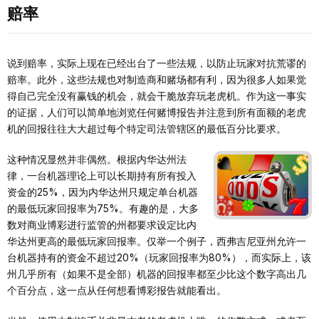
赔率
说到赔率，实际上现在已经出台了一些法规，以防止玩家对抗荒谬的
赔率。此外，这些法规也对制造商和赌场都有利，因为很多人如果觉
得自己完全没有赢钱的机会，就会干脆放弃玩老虎机。作为这一事实
的证据，人们可以简单地浏览任何赌博报告并注意到所有面额的老虎
机的回报往往大大超过每个特定司法管辖区的最低百分比要求。
这种情况显然并非偶然。根据内华达州法
律，一台机器理论上可以长期持有所有投入
资金的25%，因为内华达州只规定单台机器
的最低玩家回报率为75%。有趣的是，大多
数对商业博彩进行监管的州都要求设定比内
华达州更高的最低玩家回报率。仅举一个例子，西弗吉尼亚州允许一
台机器持有的资金不超过20%（玩家回报率为80%），而实际上，该
州几乎所有（如果不是全部）机器的回报率都至少比这个数字高出几
个百分点，这一点从任何想看博彩报告就能看出。