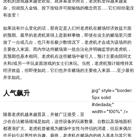
虎机的游戏越来越受欢迎。就屏幕显示而言，老虎机变得越来越复
杂，但就投入金钱、按下按钮并可能输钱的概念而言……它们却丝毫没
有改变！
如果说有什么变化的话，那肯定是人们对老虎机在赌场经济效益方面
的预期。最早的老虎机算得上是新鲜事物，即使在业主的赌场里只摆
放了一台或几台，也只有在极少数情况下，老虎机才会成为该场所的
主要收入来源。而内华达州赌场第一批合法化并明确监管的老虎机，
其预期也基本相同。老虎机在这些赌场中被引入，预计主要由陪同丈
夫和/或另一半玩桌面游戏的女士们来玩。当然，老虎机预计能维持其
经济效益，但即便如此，它们也并非赌场的主要收入来源……至少最初
并非如此。
jpg” style="border:
人气飙升
5px solid
#dedada;"
width="100%" />
随着老虎机越来越普及，并被广泛接受，至
少在合法赌场领域是如此，这些设备的玩家数量、台数以及场地面积
都逐渐扩大。老虎机曾被视为赌场中女性与伴侣的消遣，但后来偶尔
也开始引起男性的兴趣。最终，老虎机在赌场内的收入基本与其它形