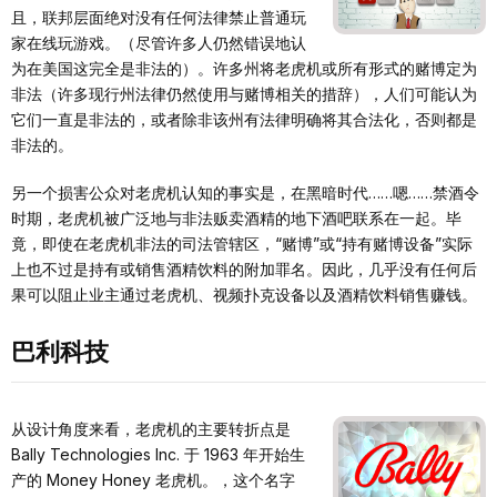
且，联邦层面绝对没有任何法律禁止普通玩
家在线玩游戏。（尽管许多人仍然错误地认
为在美国这完全是非法的）。许多州将老虎机或所有形式的赌博定为
非法（许多现行州法律仍然使用与赌博相关的措辞），人们可能认为
它们一直是非法的，或者除非该州有法律明确将其合法化，否则都是
非法的。
另一个损害公众对老虎机认知的事实是，在黑暗时代……嗯……禁酒令
时期，老虎机被广泛地与非法贩卖酒精的地下酒吧联系在一起。毕
竟，即使在老虎机非法的司法管辖区，“赌博”或“持有赌博设备”实际
上也不过是持有或销售酒精饮料的附加罪名。因此，几乎没有任何后
果可以阻止业主通过老虎机、视频扑克设备以及酒精饮料销售赚钱。
巴利科技
从设计角度来看，老虎机的主要转折点是
Bally Technologies Inc. 于 1963 年开始生
产的 Money Honey 老虎机。，这个名字