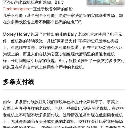
至今仍为老虎机玩家所熟知。Bally
Technologies
一直处于设备创新的前沿，
几乎不可能（甚至完全不可能）走进一家受监管的实体商业赌场，却
在众多游戏设备上看不到那个熟悉的红色“B”。
Money Honey 以及当时推出的其他 Bally 老虎机首次使用了电子元
件，使机器的转轴发光，并让“赢家已支付”字样以红灯显示在机器
上。虽然现在看来，这样的机器可能很普通，但在当时绝对是令人叹
为观止的，而且人们会认为它至少能像现代赌场里的普通老虎机一
样，长时间地吸引玩家的兴趣。Bally 很快又推出了一款支持多条支付
线以及在单条支付线上使用多个币种的老虎机。
多条支付线
如今，多条赔付线投注对我们来说早已不是什么新鲜事了。事实上，
市面上有各种各样的老虎机，包括一些由Bally制造的老虎机，在这些
老虎机上不可能不玩多条赔付线。这种情况通常出现在低面额老虎机
上，尤其是面额为五美分或更低的老虎机，这往往会让玩家觉得每场
游戏的风险并不大……尽管许多这类游戏的最高投注额（以美元和美分