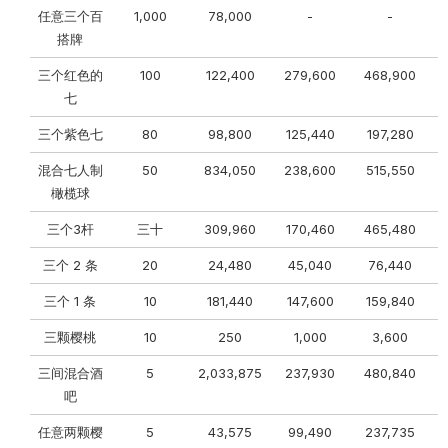
任意三个百
1,000
78,000
-
-
搭牌
三个红色的
100
122,400
279,600
468,900
七
三个紫色七
80
98,800
125,440
197,280
混合七人制
50
834,050
238,600
515,550
橄榄球
三个3杆
三十
309,960
170,460
465,480
三个 2 条
20
24,480
45,040
76,440
三个 1 条
10
181,440
147,600
159,840
三颗樱桃
10
250
1,000
3,600
三间混合酒
5
2,033,875
237,930
480,840
吧
任意两颗樱
5
43,575
99,490
237,735