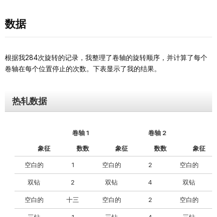
数据
根据我284次旋转的记录，我整理了卷轴的旋转顺序，并计算了每个
卷轴在每个位置停止的次数。下表显示了我的结果。
热轧数据
卷轴 1
卷轴 2
象征
数数
象征
数数
象征
空白的
1
空白的
2
空白的
双钻
2
双钻
4
双钻
空白的
十三
空白的
2
空白的