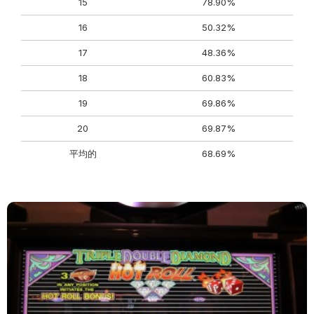
15
78.90%
16
50.32%
17
48.36%
18
60.83%
19
69.86%
20
69.87%
平均的
68.69%