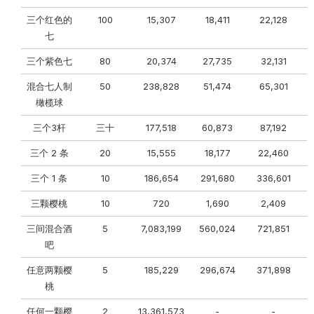
三个红色的
100
15,307
18,411
22,128
七
三个紫色七
80
20,374
27,735
32,131
混合七人制
50
238,828
51,474
65,301
橄榄球
三个3杆
三十
177,518
60,873
87,192
三个 2 条
20
15,555
18,177
22,460
三个 1 条
10
186,654
291,680
336,601
三颗樱桃
10
720
1,690
2,409
三间混合酒
5
7,083,199
560,024
721,851
吧
任意两颗樱
5
185,229
296,674
371,898
桃
任何一颗樱
2
13,361,573
-
-