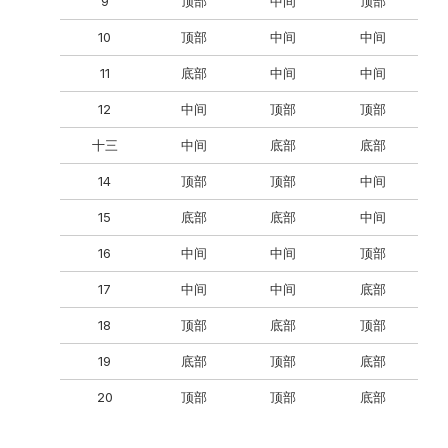
9
顶部
中间
顶部
10
顶部
中间
中间
11
底部
中间
中间
12
中间
顶部
顶部
十三
中间
底部
底部
14
顶部
顶部
中间
15
底部
底部
中间
16
中间
中间
顶部
17
中间
中间
底部
18
顶部
底部
顶部
19
底部
顶部
底部
20
顶部
顶部
底部