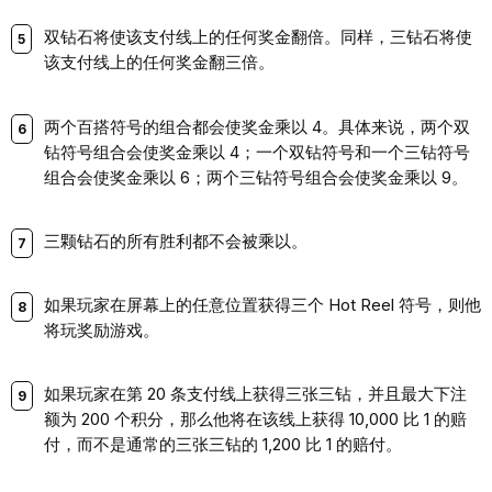
双钻石将使该支付线上的任何奖金翻倍。同样，三钻石将使
该支付线上的任何奖金翻三倍。
两个百搭符号的组合都会使奖金乘以 4。具体来说，两个双
钻符号组合会使奖金乘以 4；一个双钻符号和一个三钻符号
组合会使奖金乘以 6；两个三钻符号组合会使奖金乘以 9。
三颗钻石的所有胜利都不会被乘以。
如果玩家在屏幕上的任意位置获得三个 Hot Reel 符号，则他
将玩奖励游戏。
如果玩家在第 20 条支付线上获得三张三钻，并且最大下注
额为 200 个积分，那么他将在该线上获得 10,000 比 1 的赔
付，而不是通常的三张三钻的 1,200 比 1 的赔付。