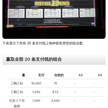
下表显示了所有 20 条支付线上每种获胜类型的组合数。
赢取全部 20 条支付线的组合
赢
支付
自然的
X2
X3
三颗三钻
10,000
15
-
-
三颗三钻
1,200
672
-
-
任意三个百
1,000
3,045
-
-
搭牌