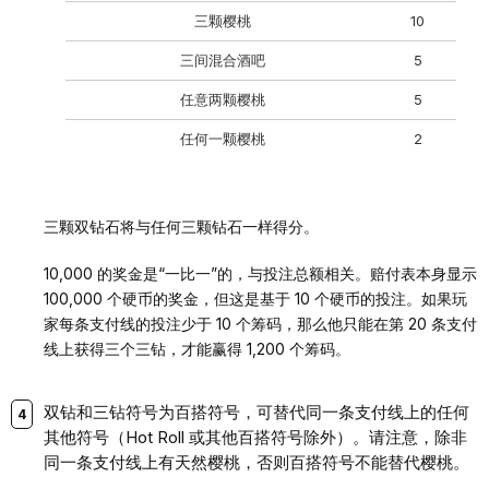
三颗樱桃
10
三间混合酒吧
5
任意两颗樱桃
5
任何一颗樱桃
2
三颗双钻石将与任何三颗钻石一样得分。
10,000 的奖金是“一比一”的，与投注总额相关。赔付表本身显示
100,000 个硬币的奖金，但这是基于 10 个硬币的投注。如果玩
家每条支付线的投注少于 10 个筹码，那么他只能在第 20 条支付
线上获得三个三钻，才能赢得 1,200 个筹码。
双钻和三钻符号为百搭符号，可替代同一条支付线上的任何
其他符号（Hot Roll 或其他百搭符号除外）。请注意，除非
同一条支付线上有天然樱桃，否则百搭符号不能替代樱桃。