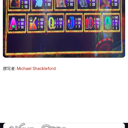
撰写者:
Michael Shackleford