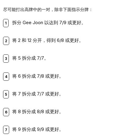
尽可能打出高牌中的一对，除非下面指示分牌：
拆分 Gee Joon 以达到 7/9 或更好。
将 2 和 12 分开，得到 6/8 或更好。
将 5 拆分成 7/7。
将 6 拆分成 7/8 或更好。
将 7 拆分成 7/7 或更好。
将 8 拆分成 8/8 或更好。
将 9 拆分成 9/9 或更好。