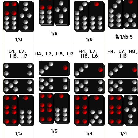
1/6
高 1/低 5
1/6
1/6
L4、L7、
H4、L7、
H4、L7、H8
H4、L7、H8、H7
H8、H7
H8、L6
H6
1/5
1/5
1/4
1/4