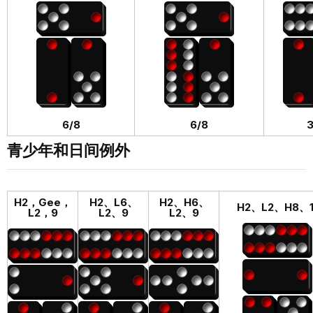
6/8
6/8
青少年和日间例外
H2，Gee，
H2、L6、
H2、H6、
H2、L2、H8、1
L2，9
L2、9
L2、9