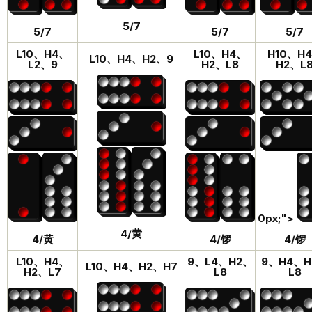
5/7
5/7
5/7
5/7
L10、H4、
L10、H4、
H10、H
L10、H4、H2、9
L2、9
H2、L8
H2、L
0px;">
4/黄
4/黄
4/锣
4/锣
L10、H4、
9、L4、H2、
9、H4、H
L10、H4、H2、H7
H2、L7
L8
L8