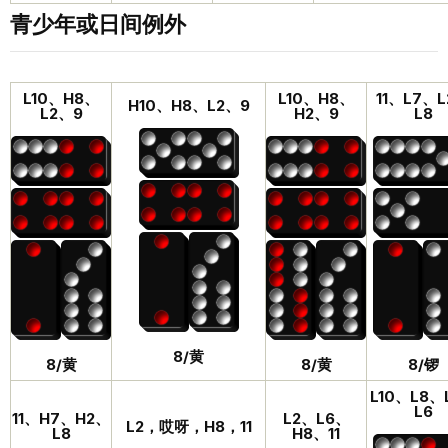
青少年或日间例外
L10、H8、
L10、H8、
11、L7、
H10、H8、L2、9
L2、9
H2、9
L8
8/黄
8/黄
8/黄
8/锣
L10、L8、
L6
11、H7、H2、
L2、L6、
L2，哎呀，H8，11
L8
H8、11