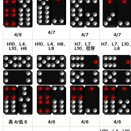
4/7
4/9
4/7
4/7
H10、L4、
H10、L4、H8、
H7、L7、
H7、L7、L10
L10、H6
L8
L10、哎呀
L6
高 4/低 6
4/6
4/6
4/6