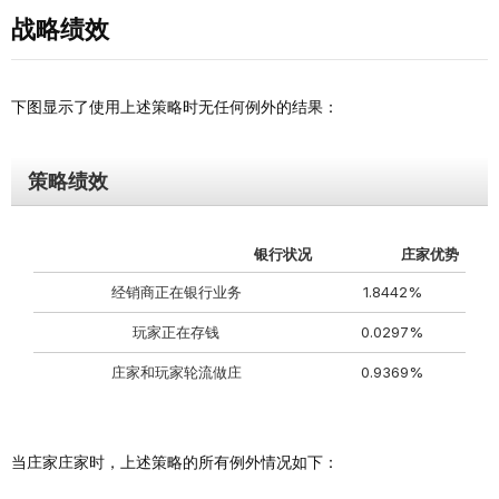
战略绩效
下图显示了使用上述策略时无任何例外的结果：
策略绩效
银行状况
庄家优势
经销商正在银行业务
1.8442%
玩家正在存钱
0.0297%
庄家和玩家轮流做庄
0.9369%
当庄家庄家时，上述策略的所有例外情况如下：