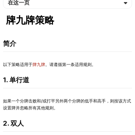
在这一页
牌九牌策略
简介
以下策略适用于
牌九牌
。请遵循第一条适用规则。
1. 单行道
如果一个分牌击败和/或打平另外两个分牌的低手和高手，则按该方式
设置牌并忽略所有其他规则。
2. 双人