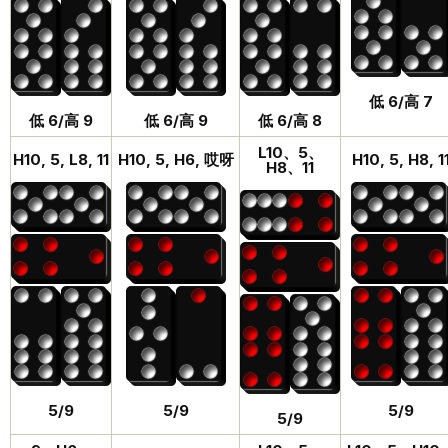
低 6/高 7
低 6/高 9
低 6/高 9
低 6/高 8
L10、5、
H10, 5, L8, 11
H10, 5, H6, 哎呀
H10, 5, H8, 1
H8、11
5/9
5/9
5/9
5/9