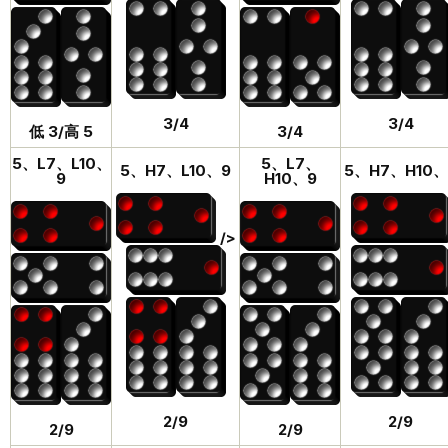
3/4
3/4
低 3/高 5
3/4
5、L7、L10、
5、L7、
5、H7、L10、9
5、H7、H10、
9
H10、9
/>
2/9
2/9
2/9
2/9