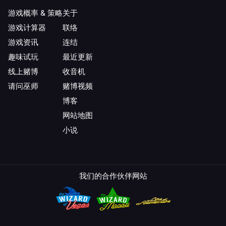
游戏概率 & 策略
关于
游戏计算器
联络
游戏资讯
连结
趣味试玩
最近更新
线上赌博
收音机
请问巫师
赌博视频
博客
网站地图
小说
我们的合作伙伴网站