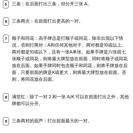
三条
：在后面打出三条，但分开三张 A。
三条两次
：在前面打出更高的一对。
顺子和同花
：高手牌总是打顺子或同花，除非出现以下情
况，否则打两对：A和任何其他对子。两对都是10或以上。
两对都是10或以下，且有一张A单张。如果手牌是六张或七
张顺子或同花，则将最大牌型放在前面，同时将顺子或同花
放在后面。如果手牌同时包含顺子和同花，则将手牌放在后
面，只要前面的牌是K或更大，则将最大牌型放在前面。否
则，将同花放在后面。
满堂红
：除了一对 2 和一张 A/K 可以在前面打出之外，其他
牌都可以分开。
三条两对的葫芦
：打出前面最大的一对。