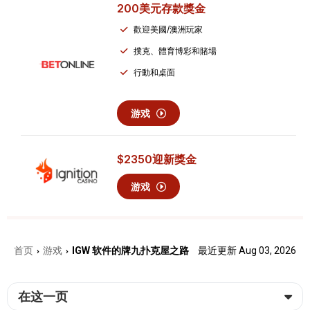
200美元
存款獎金
歡迎美國/澳洲玩家
撲克、體育博彩和賭場
行動和桌面
游戏
$2350
迎新獎金
游戏
首页
游戏
IGW 软件的牌九扑克屋之路
最近更新 Aug 03, 2026
›
›
在这一页