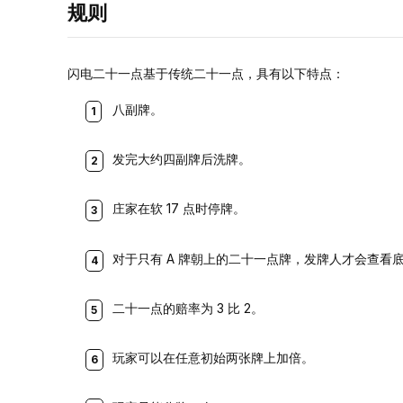
规则
闪电二十一点基于传统二十一点，具有以下特点：
八副牌。
发完大约四副牌后洗牌。
庄家在软 17 点时停牌。
对于只有 A 牌朝上的二十一点牌，发牌人才会查看
二十一点的赔率为 3 比 2。
玩家可以在任意初始两张牌上加倍。