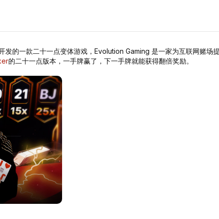
开发的一款二十一点变体游戏，Evolution Gaming 是一家为互联网赌场
ker
的二十一点版本，一手牌赢了，下一手牌就能获得翻倍奖励。