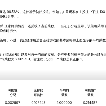
达 99.56%，这仅基于初始投注。例如，如果玩家在主投注中下注 100
9.56 美元。
牌和庄家牌的情况，还反映了当前乘数。一些初步分析显示，该策略采用
10点时拆分。
这样的策略。不过，我已经使用适合基础游戏的基本策略和上面显示的平均乘数
数（据我所知）以及对总平均值的贡献。分牌中奖的概率显示的是分牌后
数为 2.609481。请注意，没有一个乘数是真正的 1。
可能性
全部的
平均的
可能性*
分裂
可能性
乘数
乘数
0.002697
0.107243
2.000000
0.214487