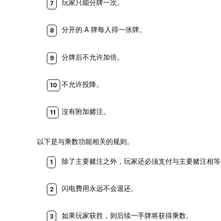
玩家只能分牌一次。
分开的 A 牌每人得一张牌。
分牌后不允许加倍。
不允许投降。
沒有附加赌注。
以下是与乘数功能相关的规则。
除了主要赌注之外，玩家还必须支付与主要赌注相等
闪电费用永远不会退还。
如果玩家获胜，则后续一手牌将获得乘数。