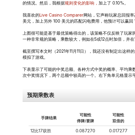
的情况。然后，我根据
规则变化的影响，
加上了 0.10%。
我喜欢的
Live Casino Comparer
网站，它声称玩家总回报率高
美元，加上另外 100 美元的匹配闪电费用，他预计可以赢回 19
上图很可能是基于最优策略得出的，该策略不仅反映了玩家
一种非常规的策略，乘数较大，例如在5或12点时加倍，并在
截至撰写本文时（2021年11月11日），我还没有制定出
模拟了游戏。
下表显示了可能的中奖总额、各种方式中奖的概率、平均乘
次中奖情况下，两个总额中较高的一个。右下角单元格显示平均乘
预期乘数表
可能性
可能性
手牌结果
停牌/要牌
双倍的
12比17获胜
0.087270
0.017277