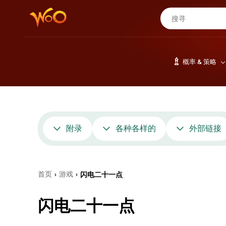
概率 & 策略
附录
各种各样的
外部链接
首页
游戏
闪电二十一点
›
›
闪电二十一点