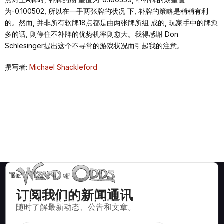
为-0.100502, 所以在⼀⼿两张牌的状况 下, 补牌的策略是稍稍有利
的。然⽽, 并⾮所有软牌18点都是由两张牌所组 成的, 玩家⼿中的牌愈
多的话, 则停住不补牌的优势机率则愈⼤。我得感谢 Don
Schlesinger提出这个不寻常的游戏状况⽽引起我的注意。
撰写者:
Michael Shackleford
订阅我们的新闻通讯
数学上正确的策略和信息，适用于二十一点、掷骰子、轮盘赌等
随时了解最新动态、公告和文章。
数百种可玩的赌场游戏。