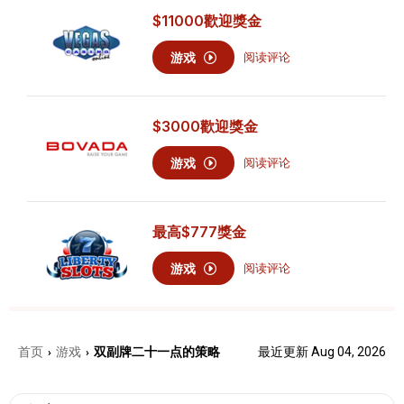
$11000
歡迎獎金
游戏
阅读评论
$3000
歡迎獎金
游戏
阅读评论
最高
$777
獎金
游戏
阅读评论
首页
游戏
双副牌⼆⼗⼀点的策略
最近更新 Aug 04, 2026
›
›