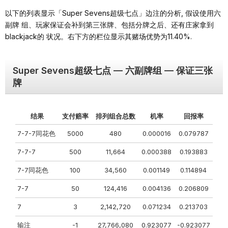
以下的列表显⽰「Super Sevens超级七点」边注的分析, 假设使⽤六
副牌 组、玩家保证会补到第三张牌、包括分牌之后、还有庄家拿到
blackjack的 状况。右下⽅的栏位显⽰其赌场优势为11.40%.
Super Sevens超级七点 — 六副牌组 — 保证三张
牌
结果
⽀付赔率
排列组合总数
机率
回报率
7-7-7同花⾊
5000
480
0.000016
0.079787
7-7-7
500
11,664
0.000388
0.193883
7-7同花⾊
100
34,560
0.001149
0.114894
7-7
50
124,416
0.004136
0.206809
7
3
2,142,720
0.071234
0.213703
输注
-1
27,766,080
0.923077
-0.923077