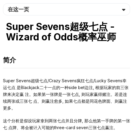
在这一页
Super Sevens超级七点 -
Wizard of Odds概率巫师
简介
Super Sevens超级七点/Crazy Sevens疯狂七点/Lucky Sevens幸
运七点 是Blackjack⼆⼗⼀点的⼀种side bet边注, 根据玩家的前三张
牌来决定赢 注。如果第⼀张牌是⼀张七点, 则玩家赢得赌注。若是连
续两张或三张七 点、则赢注愈多, 如果七点都是同花⾊牌⾯、则赢注
更多。
这个分析是假设玩家拿到两张七点并且分牌, 那么他第⼀⼿牌的第⼀张
七 点牌、将会被计⼊可能的three-card seven三张七点赢注。