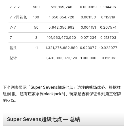
7-7-7
500
528,169,248
0.000369
0.184496
7-7同花⾊
100
1,650,654,720
0.001153
0.115319
7-7
50
5,942,356,992
0.004151
0.207574
7
3
101,963,473,920
0.071234
0.213703
输注
-1
1,321,276,682,880
0.923077
-0.923077
总计
1,431,383,073,120
1.000000
-0.126061
下个列表显⽰「Super Sevens超级七点」边注的赌场优势、根据牌
组副 数、还有庄家拿到blackjack时、玩家是否有保证拿到第三张牌
的状况。
Super Sevens超级七点 — 总结