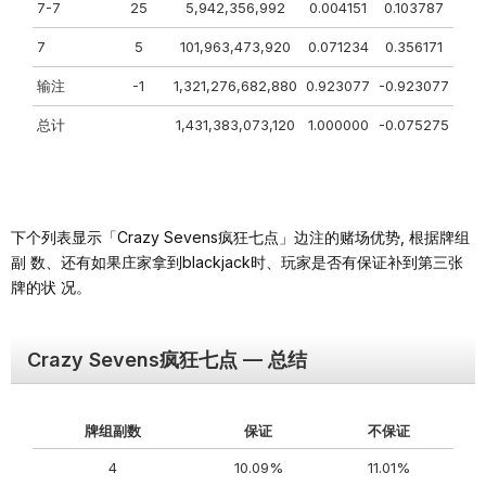
7-7
25
5,942,356,992
0.004151
0.103787
7
5
101,963,473,920
0.071234
0.356171
输注
-1
1,321,276,682,880
0.923077
-0.923077
总计
1,431,383,073,120
1.000000
-0.075275
下个列表显⽰「Crazy Sevens疯狂七点」边注的赌场优势, 根据牌组
副 数、还有如果庄家拿到blackjack时、玩家是否有保证补到第三张
牌的状 况。
Crazy Sevens疯狂七点 — 总结
牌组副数
保证
不保证
4
10.09%
11.01%