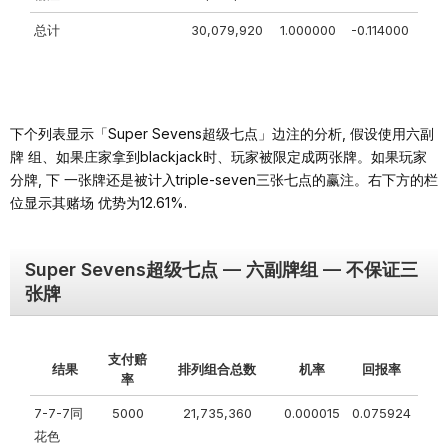
总计
30,079,920
1.000000
-0.114000
下个列表显⽰「Super Sevens超级七点」边注的分析, 假设使⽤六副
牌 组、如果庄家拿到blackjack时、玩家被限定成两张牌。如果玩家
分牌, 下 ⼀张牌还是被计⼊triple-seven三张七点的赢注。右下⽅的栏
位显⽰其赌场 优势为12.61%.
Super Sevens超级七点 — 六副牌组 — 不保证三
张牌
⽀付赔
结果
排列组合总数
机率
回报率
率
7-7-7同
5000
21,735,360
0.000015
0.075924
花⾊