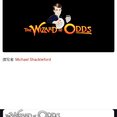
撰写者:
Michael Shackleford