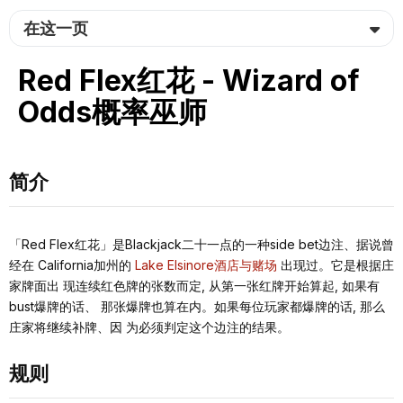
在这一页
Red Flex红花 - Wizard of
Odds概率巫师
简介
「Red Flex红花」是Blackjack⼆⼗⼀点的⼀种side bet边注、据说曾
经在 California加州的
Lake Elsinore酒店与赌场
出现过。它是根据庄
家牌⾯出 现连续红⾊牌的张数⽽定, 从第⼀张红牌开始算起, 如果有
bust爆牌的话、 那张爆牌也算在内。如果每位玩家都爆牌的话, 那么
庄家将继续补牌、因 为必须判定这个边注的结果。
规则