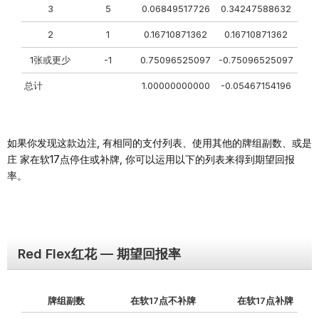
3
5
0.06849517726
0.34247588632
2
1
0.16710871362
0.16710871362
1张或更少
-1
0.75096525097
-0.75096525097
总计
1.00000000000
-0.05467154196
如果你发现这款边注, 有相同的⽀付列表、使⽤其他的牌组副数、或是
庄 家在软17点停住或补牌, 你可以运⽤以下的列表来得到期望回报
率。
Red Flex红花 — 期望回报率
牌组副数
在软17点不补牌
在软17点补牌