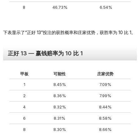
8
46.73%
6.54%
下表显示了“正好 13”投注的获胜概率和庄家优势，获胜率为 10 比 1。
正好 13 — 赢钱赔率为 10 比 1
甲板
可能性
庄家优势
1
8.45%
7.09%
2
8.36%
7.99%
4
8.32%
8.44%
6
8.31%
8.58%
8
8.30%
8.66%