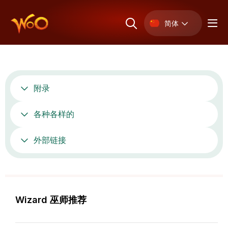
简体
附录
各种各样的
外部链接
Wizard 巫师推荐