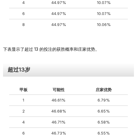
4
44.97%
10.07%
6
44.97%
10.07%
8
44.97%
10.06%
下表显示了超过 13 的投注的获胜概率和庄家优势。
超过13岁
甲板
可能性
庄家优势
1
46.61%
6.79%
2
46.68%
6.65%
4
46.71%
6.58%
6
46.73%
6.55%