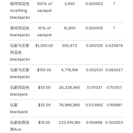
相符同花⾊
100% of
3,600
0.000002
?
Ace/King
Jackpot
blackjacks
相符同花⾊
10% of
10,800
0.000005
?
blackjacks
Jackpot
玩家与庄家
$1,000.00
300,672
0.000129
0.025879
同花⾊
blackjacks
玩家与庄家
$150.00
4,719,168
0.002031
0.060927
blackjacks
玩家同花⾊
$50.00
26,328,960
0.011331
0.113307
blackjack
玩家
$25.00
78,986,880
0.033992
0.169961
blackjack
玩家前两张
$15.00
233,919,180
0.100668
0.302003
牌Ace