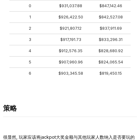
0
$931,037.88
$847,142.46
1
$926,422.50
$842,527.08
2
$921,807.12
$837,911.69
3
$917,191.73
$833,296.31
4
$912,576.35
$828,680.92
5
$907,960.96
$824,065.54
6
$903,345.58
$819,450.15
策略
很显然, 玩家应该将jackpot⼤奖⾦额与其他玩家⼈数纳⼊是否要玩的