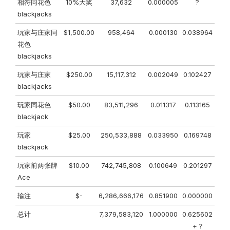
相符同花⾊
10%⼤奖
37,632
0.000005
?
blackjacks
玩家与庄家同
$1,500.00
958,464
0.000130
0.038964
花⾊
blackjacks
玩家与庄家
$250.00
15,117,312
0.002049
0.102427
blackjacks
玩家同花⾊
$50.00
83,511,296
0.011317
0.113165
blackjack
玩家
$25.00
250,533,888
0.033950
0.169748
blackjack
玩家前两张牌
$10.00
742,745,808
0.100649
0.201297
Ace
输注
$-
6,286,666,176
0.851900
0.000000
总计
7,379,583,120
1.000000
0.625602
+ ?