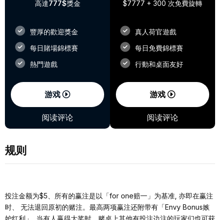
高達
777$
獎金
$7777 + 300 次免費旋轉
豐厚的歡迎獎金
真人荷官遊戲
每日賭場錦標賽
每日免費錦標賽
熱門遊戲
行動和桌面友好
游戏
游戏
阅读评论
阅读评论
规则
投注⾦额为$5、所有的赢注是以「for one赔⼀」为基准, 亦即在赢注
时、 ⽆法退回原初的赌注。最⾼两项赢注还附带有「Envy Bonus嫉
妒红利」, 当有⼈赢得⼤奖时、赌桌上其他有投注边注的玩家们也可获