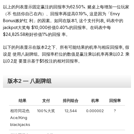
以上的列表显⽰固定赢注的回报率为62.50%. 赌桌上每增加⼀位玩家
（不 包括你⾃⼰在内）、回报率再提⾼0.19%, 这是因为「Envy
Bonus嫉妒红 利」的因素。如同在版本1, 这个⽀付列表, 码表中的
jackpot⼤奖每 $10,000价值0.40%的回报率。在码表中每
$24,825.58刚好价值1%的回报 率。
以下的列表显⽰在版本2之下、所有可能结果的机率与相应回报率, 假
设是 使⽤⼋副牌组。回报率栏位的数值是赢注乘以机率再乘以0.2. 乘
以0.2是 要显⽰基于$5投注的相对回报率。
版本2 — ⼋副牌组
结果
⽀付
排列组合
机率
回报率
相符同花⾊
100%⼤奖
12,544
0.000002
?
Ace/King
blackjacks