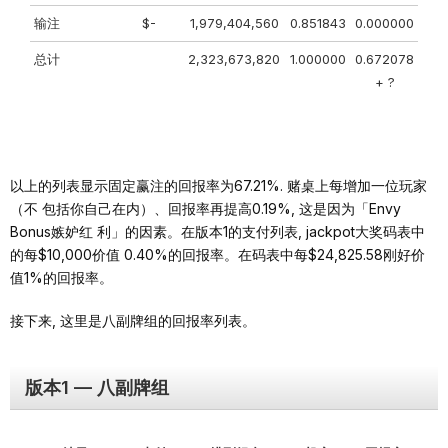
输注
$-
1,979,404,560
0.851843
0.000000
总计
2,323,673,820
1.000000
0.672078
+ ?
以上的列表显⽰固定赢注的回报率为67.21%. 赌桌上每增加⼀位玩家
（不 包括你⾃⼰在内）、回报率再提⾼0.19%, 这是因为「Envy
Bonus嫉妒红 利」的因素。在版本1的⽀付列表, jackpot⼤奖码表中
的每$10,000价值 0.40%的回报率。在码表中每$24,825.58刚好价
值1%的回报率。
接下来, 这⾥是⼋副牌组的回报率列表。
版本1 — ⼋副牌组