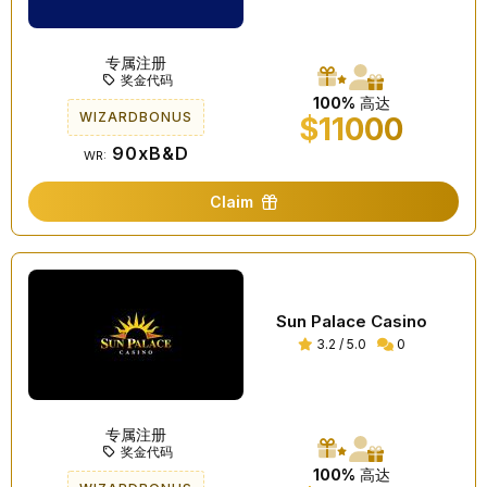
专属注册
奖金代码
100%
高达
WIZARDBONUS
$11000
90xB&D
WR:
Claim
Sun Palace Casino
3.2 / 5.0
0
专属注册
奖金代码
100%
高达