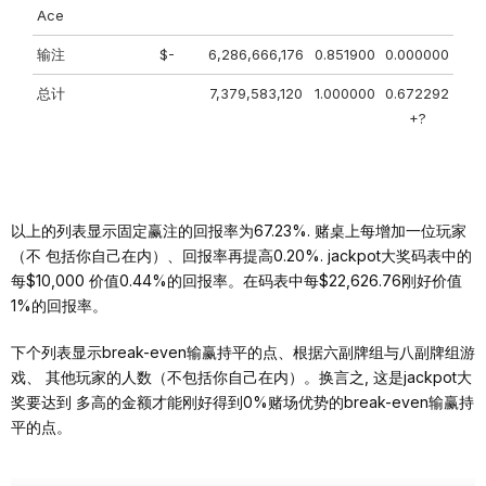
Ace
输注
$-
6,286,666,176
0.851900
0.000000
总计
7,379,583,120
1.000000
0.672292
+?
以上的列表显⽰固定赢注的回报率为67.23%. 赌桌上每增加⼀位玩家
（不 包括你⾃⼰在内）、回报率再提⾼0.20%. jackpot⼤奖码表中的
每$10,000 价值0.44%的回报率。在码表中每$22,626.76刚好价值
1%的回报率。
下个列表显⽰break-even输赢持平的点、根据六副牌组与⼋副牌组游
戏、 其他玩家的⼈数（不包括你⾃⼰在内）。换⾔之, 这是jackpot⼤
奖要达到 多⾼的⾦额才能刚好得到0%赌场优势的break-even输赢持
平的点。