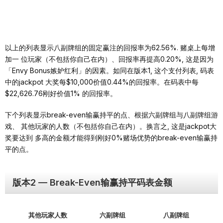
以上的列表显⽰⼋副牌组的固定赢注的回报率为62.56%. 赌桌上每增
加⼀ 位玩家（不包括你⾃⼰在内）、回报率再提⾼0.20%, 这是因为
「Envy Bonus嫉妒红利」的因素。如同在版本1, 这个⽀付列表, 码表
中的jackpot ⼤奖每$10,000价值0.44%的回报率。在码表中每
$22,626.76刚好价值1% 的回报率。
下个列表显⽰break-even输赢持平的点、根据六副牌组与⼋副牌组游
戏、 其他玩家的⼈数（不包括你⾃⼰在内）。换⾔之, 这是jackpot⼤
奖要达到 多⾼的⾦额才能得到刚好0%赌场优势的break-even输赢持
平的点。
版本2 — Break-Even输赢持平码表⾦额
其他玩家⼈数
六副牌组
⼋副牌组