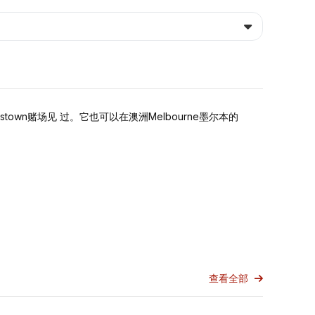
eenstown赌场⻅ 过。它也可以在澳洲Melbourne墨尔本的
查看全部