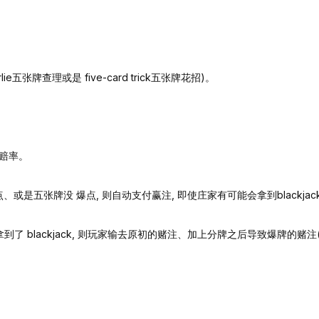
e五张牌查理或是 five-card trick五张牌花招)。
的赔率。
点、或是五张牌没 爆点, 则⾃动⽀付赢注, 即使庄家有可能会拿到blackja
blackjack, 则玩家输去原初的赌注、加上分牌之后导致爆牌的赌注(已知 为OBBO