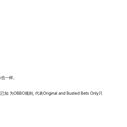
ck也⼀样。
规则, 代表Original and Busted Bets Only只