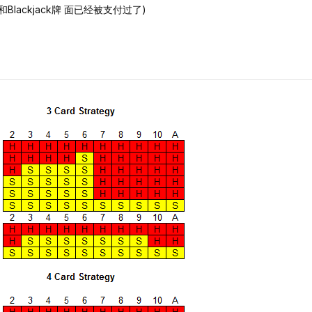
lackjack牌 ⾯已经被⽀付过了)