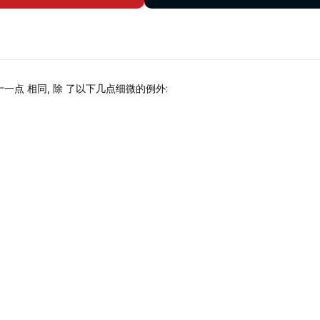
ck⼆⼗⼀点 相同, 除 了以下⼏点细微的例外: