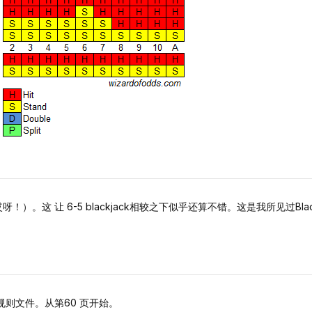
！）。这 让 6-5 blackjack相较之下似乎还算不错。这是我所⻅过B
⺴站的规则⽂件。从第60 ⻚开始。