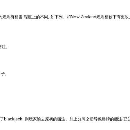
伯斯的规则有相当 程度上的不同, 如下列。和New Zealand规则相较下有
赌注。
对⼦。
ckjack, 则玩家输去原初的赌注、加上分牌之后导致爆牌的赌注(已知为OBBO规 则