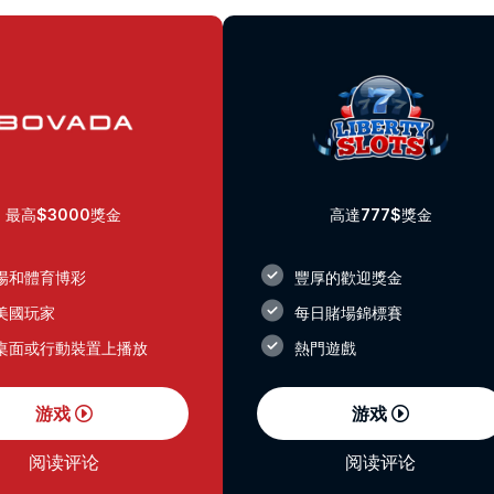
最高
$3000
獎金
高達
777$
獎金
場和體育博彩
豐厚的歡迎獎金
美國玩家
每日賭場錦標賽
桌面或行動裝置上播放
熱門遊戲
游戏
游戏
阅读评论
阅读评论