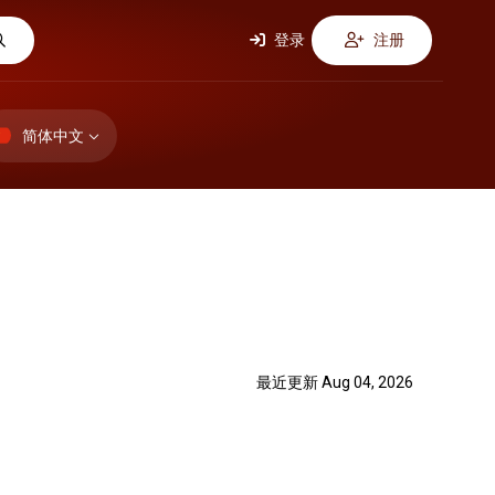
登录
注册
简体中文
最近更新 Aug 04, 2026