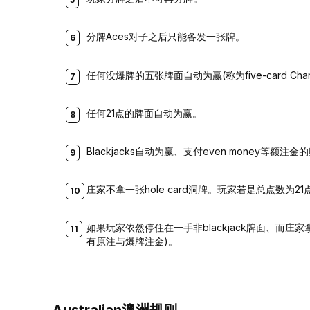
分牌Aces对⼦之后只能各发⼀张牌。
任何没爆牌的五张牌⾯⾃动为赢(称为five-card Charli
任何21点的牌⾯⾃动为赢。
Blackjacks⾃动为赢、⽀付even money等额注⾦
庄家不拿⼀张hole card洞牌。玩家若是总点数为21
如果玩家依然停住在⼀⼿⾮blackjack牌⾯、⽽庄家拿到了 
有原注与爆牌注⾦)。