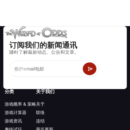
订阅我们的新闻通讯
数学上正确的策略和信息，适用于二十一点、掷骰子、轮盘赌等
随时了解最新动态、公告和文章。
数百种可玩的赌场游戏。
分类
关于我们
游戏概率 & 策略
关于
游戏计算器
联络
游戏资讯
连结
趣味试玩
最近更新