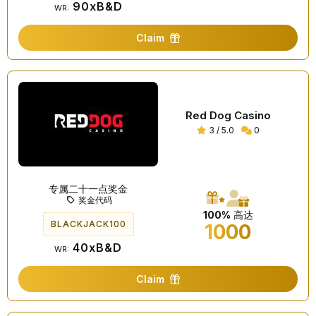
90xB&D
WR:
Claim
Red Dog Casino
3 / 5.0
0
专属二十一点奖金
奖金代码
100%
高达
BLACKJACK100
1000
40xB&D
WR:
Claim