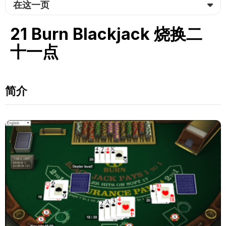
在这一页
21 Burn Blackjack 烧换⼆
⼗⼀点
简介