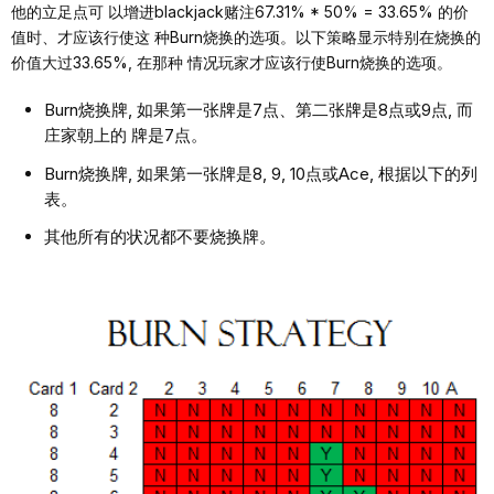
他的⽴⾜点可 以增进blackjack赌注67.31% * 50% = 33.65% 的价
值时、才应该⾏使这 种Burn烧换的选项。以下策略显⽰特别在烧换的
价值⼤过33.65%, 在那种 情况玩家才应该⾏使Burn烧换的选项。
Burn烧换牌, 如果第⼀张牌是7点、第⼆张牌是8点或9点, ⽽
庄家朝上的 牌是7点。
Burn烧换牌, 如果第⼀张牌是8, 9, 10点或Ace, 根据以下的列
表。
其他所有的状况都不要烧换牌。