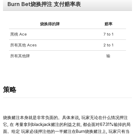
Burn Bet烧换押注 ⽀付赔率表
烧换得的牌
赔率
⿊桃 Ace
7 to 1
所有其他 Aces
2 to 1
所有其他牌
输
策略
烧换赌注本⾝就是⾮常负⾯的。具体来说, 玩家⽆论在什么情况押注
它, 在 考量拿到blackjack赌注的利益之前, 都会⾯对67.31%输掉的局
⾯。给定 玩家必须押注他的⼀半赌注在Burn烧换赌注上, 玩家只有当