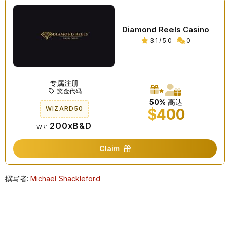
Diamond Reels Casino
3.1 / 5.0
0
专属注册
奖金代码
50%
高达
WIZARD50
$400
200xB&D
WR:
Claim
撰写者:
Michael Shackleford