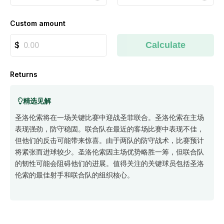
Custom amount
Calculate
Returns
精选见解
圣洛伦索将在一场关键比赛中迎战圣菲联合。圣洛伦索在主场
表现强劲，防守稳固。联合队在最近的客场比赛中表现不佳，
但他们的反击可能带来惊喜。由于两队的防守战术，比赛预计
将紧张而进球较少。圣洛伦索因主场优势略胜一筹，但联合队
的韧性可能会阻碍他们的进展。值得关注的关键球员包括圣洛
伦索的最佳射手和联合队的组织核心。