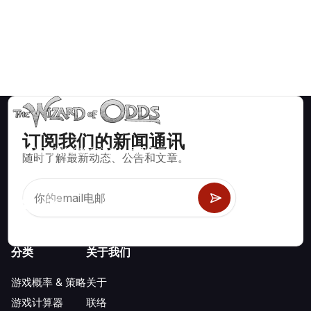
订阅我们的新闻通讯
数学上正确的策略和信息，适用于二十一点、掷骰子、轮盘赌等
随时了解最新动态、公告和文章。
数百种可玩的赌场游戏。
分类
关于我们
游戏概率 & 策略
关于
游戏计算器
联络