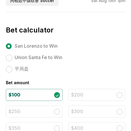
阿根廷甲级联赛 Soccer
Sat Aug 15th 1pm
Bet calculator
San Lorenzo to Win
Union Santa Fe to Win
平局盘
Bet amount
$100
$200
$250
$300
$350
$400