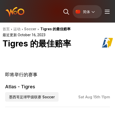
简体
首页
运动
Soccer
Tigres 的最佳赔率
›
›
›
最近更新 October 16, 2023
Tigres 的最佳赔率
即将举行的赛事
Atlas - Tigres
墨西哥足球甲级联赛 Soccer
Sat Aug 15th 11pm