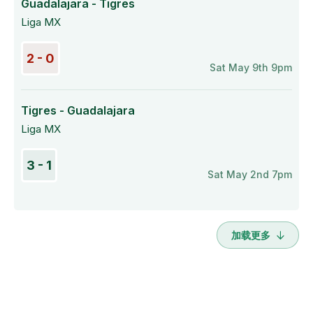
Guadalajara - Tigres
Liga MX
2 - 0
Sat May 9th 9pm
Tigres - Guadalajara
Liga MX
3 - 1
Sat May 2nd 7pm
加载更多