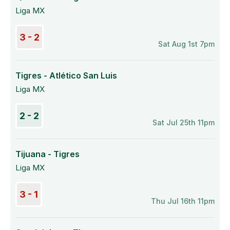
Liga MX
3 - 2
Sat Aug 1st 7pm
Tigres - Atlético San Luis
Liga MX
2 - 2
Sat Jul 25th 11pm
Tijuana - Tigres
Liga MX
3 - 1
Thu Jul 16th 11pm