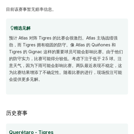
目前该赛事暂无赔率信息。
精选见解
预计 Atlas 对阵 Tigres 的比赛会很激烈。Atlas 主场战绩强
劲，而 Tigres 拥有稳固的防守。像 Atlas 的 Quiñones 和
Tigres 的 Gignac 这样的重要球员可能会影响比赛。由于他们
的防守实力，比赛可能得分较低。考虑下注于低于 2.5 球。注
意天气，因为下雨可能会影响比赛。两队最近表现不稳定，这
为比赛结果增添了不确定性。随着比赛的进行，现场投注可能
会提供更多见解。
历史赛事
Querétaro - Tigres