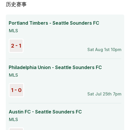
历史赛事
Portland Timbers - Seattle Sounders FC
MLS
2 - 1
Sat Aug 1st 10pm
Philadelphia Union - Seattle Sounders FC
MLS
1 - 0
Sat Jul 25th 7pm
Austin FC - Seattle Sounders FC
MLS