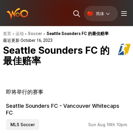
简体
首页
运动
Soccer
Seattle Sounders FC 的最佳赔率
›
›
›
最近更新 October 16, 2023
Seattle Sounders FC 的
最佳赔率
即将举行的赛事
Seattle Sounders FC - Vancouver Whitecaps
FC
MLS Soccer
Sun Aug 16th 10pm