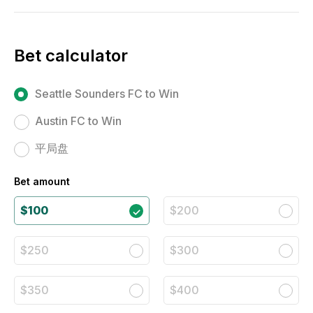
Bet calculator
Seattle Sounders FC to Win
Austin FC to Win
平局盘
Bet amount
$100
$200
$250
$300
$350
$400