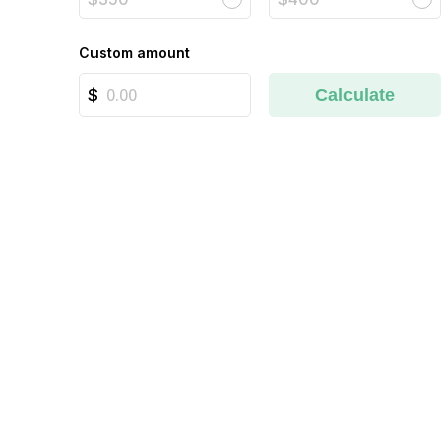
Custom amount
Calculate