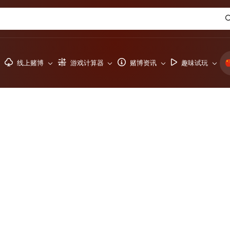
线上赌博
游戏计算器
赌博资讯
趣味试玩