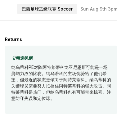
巴西足球乙级联赛 Soccer
Sun Aug 9th 3pm
Returns
精选见解
纳乌蒂科PE对阵阿特莱蒂科戈亚尼恩斯可能是一场
势均力敌的比赛。纳乌蒂科的主场优势给了他们希
望，但最近的状态更倾向于阿特莱蒂科。纳乌蒂科的
关键球员需要努力抵挡住阿特莱蒂科的强大攻击。阿
特莱蒂科是热门，但纳乌蒂科也有可能带来惊喜。注
意防守失误和定位球。