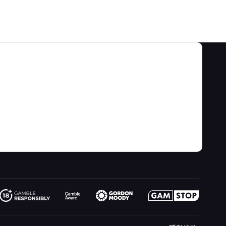
分类
关于我们
游戏概率 & 策略
关于
赌博视频
游戏计算器
联络
博客
游戏资讯
连结
网站地图
趣味试玩
最近更新
小说
线上赌博
收音机
请问巫师