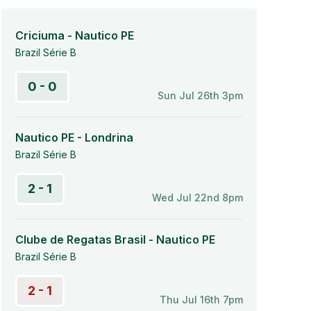
Criciuma - Nautico PE
Brazil Série B
0 - 0
Sun Jul 26th 3pm
Nautico PE - Londrina
Brazil Série B
2 - 1
Wed Jul 22nd 8pm
Clube de Regatas Brasil - Nautico PE
Brazil Série B
2 - 1
Thu Jul 16th 7pm