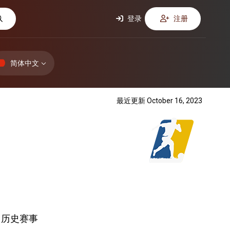
登录
注册
简体中文
最近更新 October 16, 2023
历史赛事