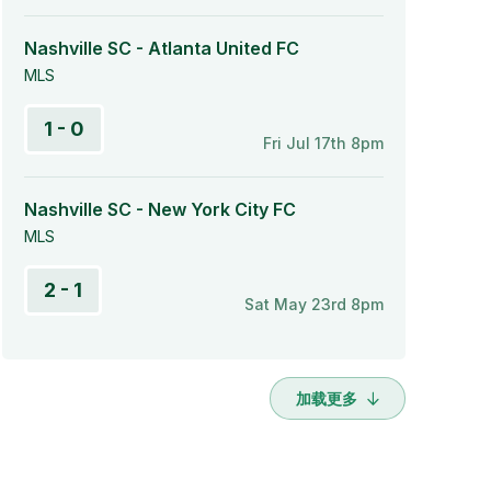
Nashville SC - Atlanta United FC
MLS
1 - 0
Fri Jul 17th 8pm
Nashville SC - New York City FC
MLS
2 - 1
Sat May 23rd 8pm
加载更多