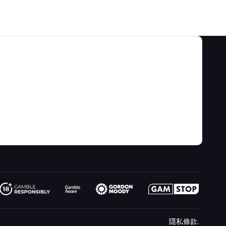
分类
关于我们
游戏概率 & 策略
关于
赌博视频
游戏计算器
联络
博客
游戏资讯
连结
网站地图
趣味试玩
最近更新
小说
线上赌博
收音机
请问巫师
隱私條款.