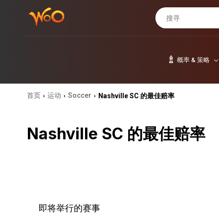
概率 & 策略
首页
运动
Soccer
Nashville SC 的最佳赔率
›
›
›
Nashville SC 的最佳赔率
即将举行的赛事