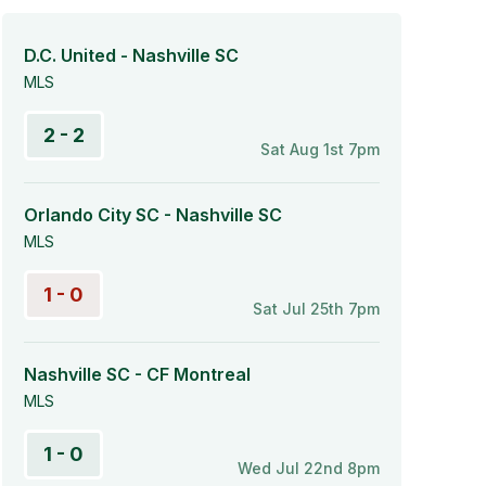
D.C. United - Nashville SC
MLS
2 - 2
Sat Aug 1st 7pm
Orlando City SC - Nashville SC
MLS
1 - 0
Sat Jul 25th 7pm
Nashville SC - CF Montreal
MLS
1 - 0
Wed Jul 22nd 8pm