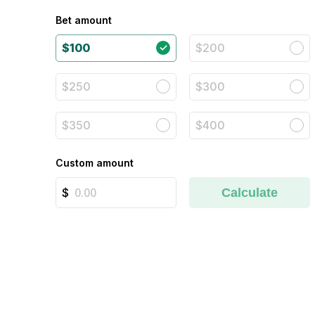
Bet amount
$100
$200
$250
$300
$350
$400
Custom amount
Calculate