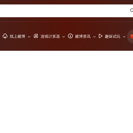
线上赌博
游戏计算器
赌博资讯
趣味试玩