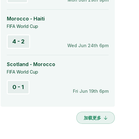
Morocco - Haiti
FIFA World Cup
4 - 2
Wed Jun 24th 6pm
Scotland - Morocco
FIFA World Cup
0 - 1
Fri Jun 19th 6pm
加载更多