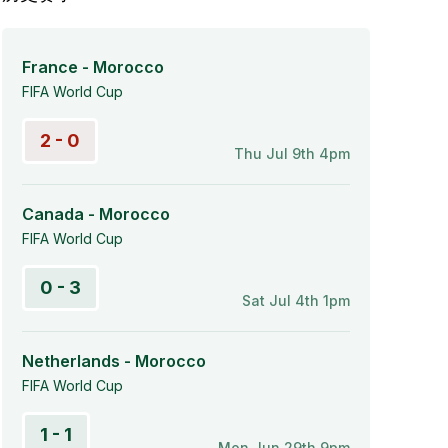
France - Morocco
FIFA World Cup
2 - 0
Thu Jul 9th 4pm
Canada - Morocco
FIFA World Cup
0 - 3
Sat Jul 4th 1pm
Netherlands - Morocco
FIFA World Cup
1 - 1
Mon Jun 29th 9pm