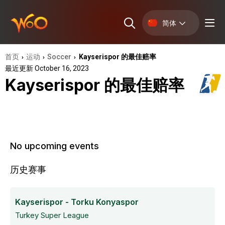
简体
首页
运动
Soccer
Kayserispor 的最佳赔率
›
›
›
最近更新 October 16, 2023
Kayserispor 的最佳赔率
No upcoming events
历史赛事
Kayserispor - Torku Konyaspor
Turkey Super League