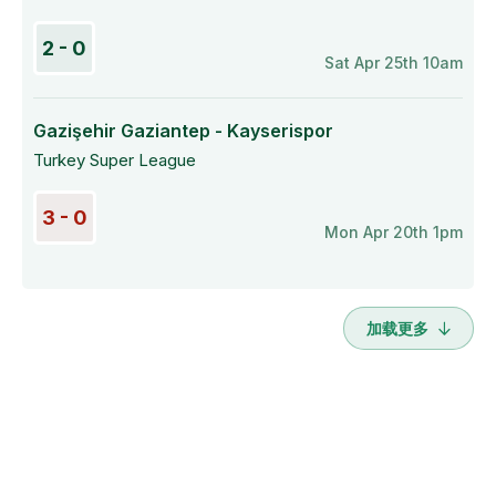
2 - 0
Sat Apr 25th 10am
Gazişehir Gaziantep - Kayserispor
Turkey Super League
3 - 0
Mon Apr 20th 1pm
加载更多