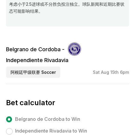
考虑小于2.5进球或不分胜负投注独立。球队新闻和近期比赛状
态可能影响结果。
Belgrano de Cordoba -
Independiente Rivadavia
阿根廷甲级联赛 Soccer
Sat Aug 15th 6pm
Bet calculator
Belgrano de Cordoba to Win
Independiente Rivadavia to Win