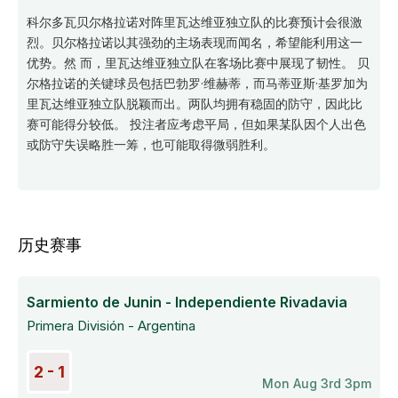
科尔多瓦贝尔格拉诺对阵里瓦达维亚独立队的比赛预计会很激
烈。贝尔格拉诺以其强劲的主场表现而闻名，希望能利用这一
优势。然 而，里瓦达维亚独立队在客场比赛中展现了韧性。 贝
尔格拉诺的关键球员包括巴勃罗·维赫蒂，而马蒂亚斯·基罗加为
里瓦达维亚独立队脱颖而出。两队均拥有稳固的防守，因此比
赛可能得分较低。 投注者应考虑平局，但如果某队因个人出色
或防守失误略胜一筹，也可能取得微弱胜利。
历史赛事
Sarmiento de Junin - Independiente Rivadavia
Primera División - Argentina
2 - 1
Mon Aug 3rd 3pm