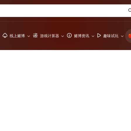
线上赌博
游戏计算器
赌博资讯
趣味试玩