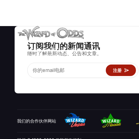
订阅我们的新闻通讯
数学上正确的策略和信息，适用于二十一点、掷骰子、轮盘赌等
随时了解最新动态、公告和文章。
数百种可玩的赌场游戏。
注册
我们的合作伙伴网站