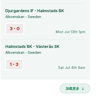
Djurgardens IF - Halmstads BK
Allsvenskan - Sweden
3 - 0
Mon Jul 13th 1pm
Halmstads BK - Västerås SK
Allsvenskan - Sweden
1 - 3
Sat Jul 4th 9am
加载更多