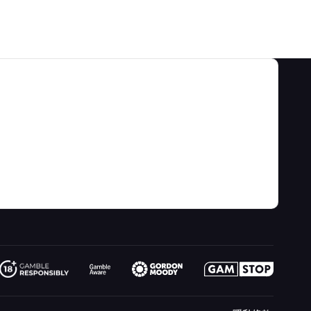
分类
关于我们
游戏概率 & 策略
关于
赌博视频
游戏计算器
联络
博客
游戏资讯
连结
网站地图
趣味试玩
最近更新
小说
线上赌博
收音机
请问巫师