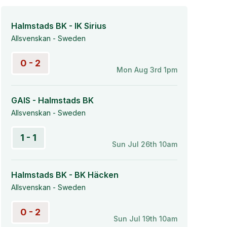
Halmstads BK - IK Sirius
Allsvenskan - Sweden
0 - 2
Mon Aug 3rd 1pm
GAIS - Halmstads BK
Allsvenskan - Sweden
1 - 1
Sun Jul 26th 10am
Halmstads BK - BK Häcken
Allsvenskan - Sweden
0 - 2
Sun Jul 19th 10am