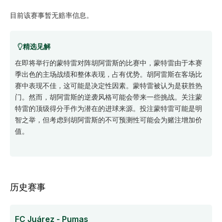
目前该赛事暂无赔率信息。
精选见解
在即将举行的蒙特雷对阵胡阿雷斯的比赛中，蒙特雷由于本赛
季出色的主场战绩和整体表现，占有优势。胡阿雷斯在客场比
赛中表现不佳，这可能是决定性因素。蒙特雷被认为是获胜热
门。然而，胡阿雷斯的逆袭风格可能会带来一些挑战。关注蒙
特雷的顶级得分手作为潜在的进球来源。投注蒙特雷可能是明
智之举，但考虑到胡阿雷斯的不可预测性可能会为赌注增加价
值。
历史赛事
FC Juárez - Pumas