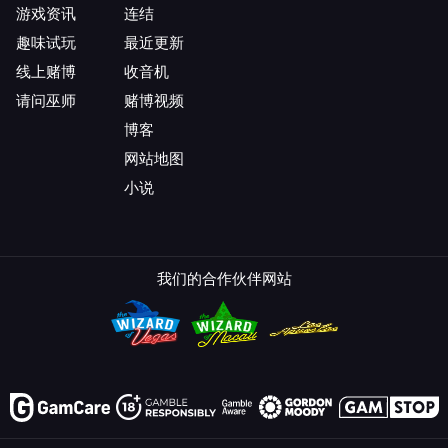
游戏资讯
连结
趣味试玩
最近更新
线上赌博
收音机
请问巫师
赌博视频
博客
网站地图
小说
我们的合作伙伴网站