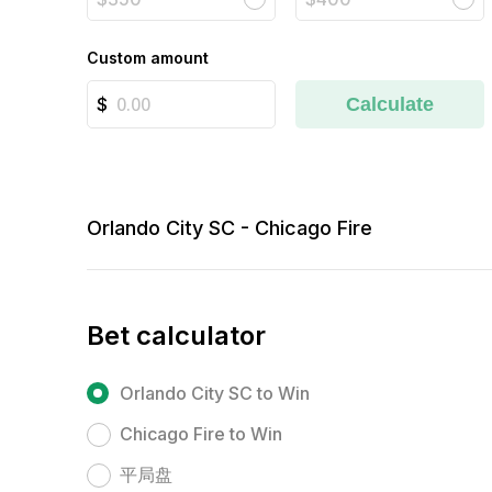
Custom amount
Calculate
Orlando City SC - Chicago Fire
Bet calculator
Orlando City SC to Win
Chicago Fire to Win
平局盘