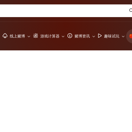
线上赌博
游戏计算器
赌博资讯
趣味试玩