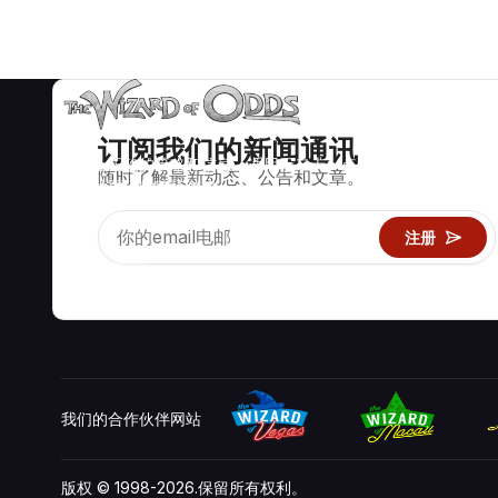
订阅我们的新闻通讯
数学上正确的策略和信息，适用于二十一点、掷骰子、轮盘赌等
随时了解最新动态、公告和文章。
数百种可玩的赌场游戏。
注册
我们的合作伙伴网站
版权 © 1998-2026.保留所有权利。