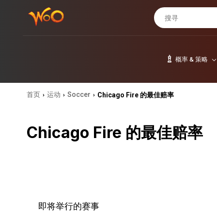
概率 & 策略
首页
运动
Soccer
Chicago Fire 的最佳赔率
›
›
›
Chicago Fire 的最佳赔率
即将举行的赛事