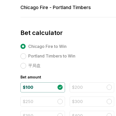
Chicago Fire - Portland Timbers
Bet calculator
Chicago Fire to Win
Portland Timbers to Win
平局盘
Bet amount
$100
$200
$250
$300
$350
$400