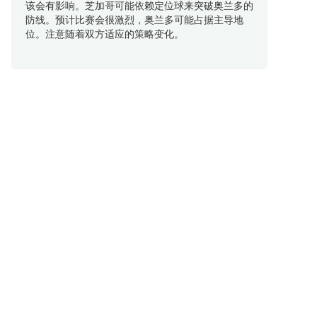
该会有影响。芝加哥可能依赖定位球来突破奥兰多的
防线。预计比赛会很激烈，奥兰多可能占据主导地
位。注意随着双方适应的策略变化。