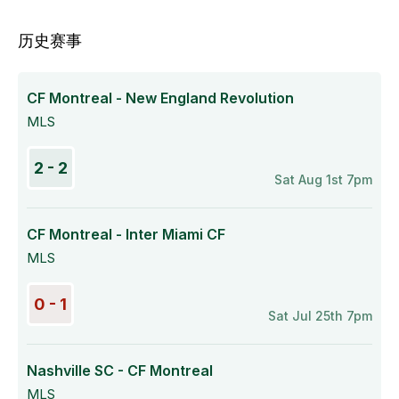
历史赛事
CF Montreal - New England Revolution
MLS
2 - 2
Sat Aug 1st 7pm
CF Montreal - Inter Miami CF
MLS
0 - 1
Sat Jul 25th 7pm
Nashville SC - CF Montreal
MLS