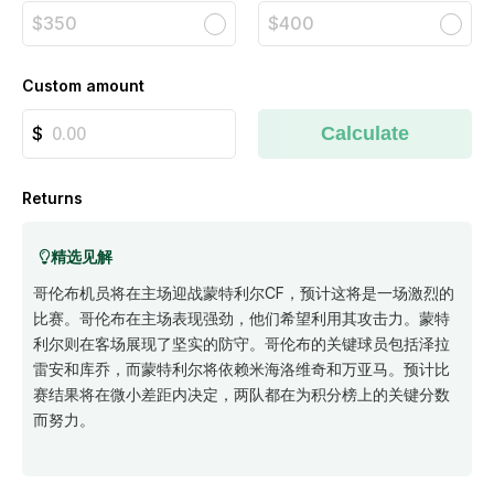
$350
$400
Custom amount
Calculate
Returns
精选见解
哥伦布机员将在主场迎战蒙特利尔CF，预计这将是一场激烈的
比赛。哥伦布在主场表现强劲，他们希望利用其攻击力。蒙特
利尔则在客场展现了坚实的防守。哥伦布的关键球员包括泽拉
雷安和库乔，而蒙特利尔将依赖米海洛维奇和万亚马。预计比
赛结果将在微小差距内决定，两队都在为积分榜上的关键分数
而努力。