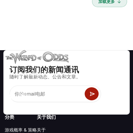
加载更多
订阅我们的新闻通讯
数学上正确的策略和信息，适用于二十一点、掷骰子、轮盘赌等
随时了解最新动态、公告和文章。
数百种可玩的赌场游戏。
分类
关于我们
游戏概率 & 策略
关于