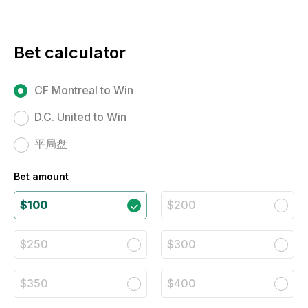
Bet calculator
CF Montreal to Win
D.C. United to Win
平局盘
Bet amount
$100
$200
$250
$300
$350
$400