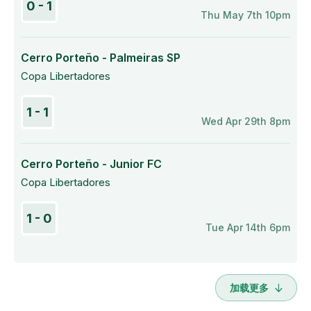
0 - 1
Thu May 7th 10pm
Cerro Porteño - Palmeiras SP
Copa Libertadores
1 - 1
Wed Apr 29th 8pm
Cerro Porteño - Junior FC
Copa Libertadores
1 - 0
Tue Apr 14th 6pm
加载更多