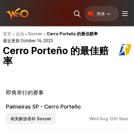
简体
首页
运动
Soccer
Cerro Porteño 的最佳赔率
›
›
›
最近更新 October 16, 2023
Cerro Porteño 的最佳赔
率
即将举行的赛事
Palmeiras SP - Cerro Porteño
南美解放者杯 Soccer
Wed Aug 12th 9am