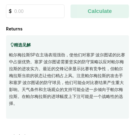
Calculate
Returns
精选见解
帕尔梅拉斯SP在主场表现强劲，使他们对塞罗·波尔图诺的比赛
中占据优势。塞罗·波尔图诺需要坚实的防守策略以应对帕尔梅
拉斯的进攻实力。最近的交锋记录显示比赛有竞争性，但帕尔
梅拉斯当前的状态让他们稍占上风。注意帕尔梅拉斯的攻击手
和塞罗·波尔图诺的防守球员，他们可能会对比赛结果产生重大
影响。天气条件和主场观众的支持可能会进一步倾向于帕尔梅
拉斯。在帕尔梅拉斯的进球幅度上下注可能是一个战略性的选
择。