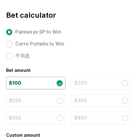
Bet calculator
Palmeiras SP to Win
Cerro Porteño to Win
平局盘
Bet amount
$100
$200
$250
$300
$350
$400
Custom amount