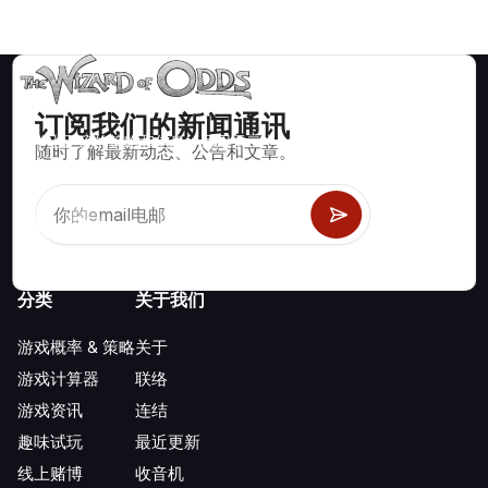
订阅我们的新闻通讯
数学上正确的策略和信息，适用于二十一点、掷骰子、轮盘赌等
随时了解最新动态、公告和文章。
数百种可玩的赌场游戏。
分类
关于我们
游戏概率 & 策略
关于
游戏计算器
联络
游戏资讯
连结
趣味试玩
最近更新
线上赌博
收音机