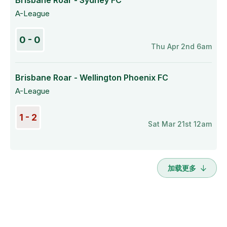
Brisbane Roar - Sydney FC
A-League
0 - 0
Thu Apr 2nd 6am
Brisbane Roar - Wellington Phoenix FC
A-League
1 - 2
Sat Mar 21st 12am
加载更多