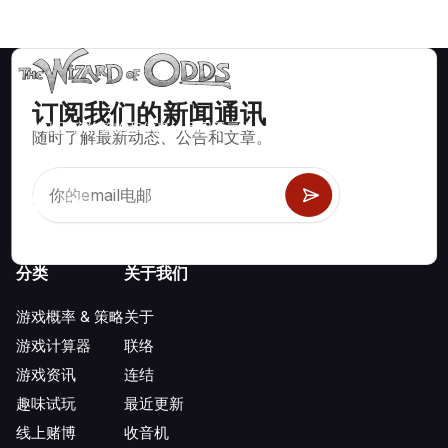
订阅我们的新闻通讯
数学上正确的策略和信息，适用于二十一点、掷骰子、轮盘赌等
随时了解最新动态、公告和文章。
数百种可玩的赌场游戏。
分类
关于我们
游戏概率 & 策略
关于
游戏计算器
联络
游戏资讯
连结
趣味试玩
最近更新
线上赌博
收音机