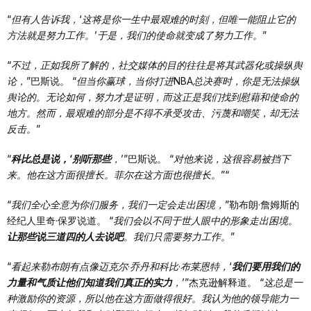
“但有人告诉我，‘这将是你一生中最艰难的时刻，但唯一能阻止它的
方法就是努力工作。’于是，我们的使命就变成了努力工作。”
“不过，正如我所了解的，社交媒体的目的往往是将其武器化或操纵舆
论，”
巴斯说。
“但当你赢球，当你打进NBA总决赛时，你是无法操纵
舆论的。无论如何，努力才是证明，而这正是我们找到慰藉和使命的
地方。然而，最艰难的部分是不得不承受攻击、污蔑和嘲笑，却无法
反击。”
“
科比总是说，‘别听那些
，’”
巴斯说。
“对他来说，这很容易被挡下
来。他在这方面很擅长。菲尔在这方面也很擅长。”
“
“我们全心全意为你们服务，我们一定会走出困境，”
勒布朗·詹姆斯的
经纪人里奇·保罗说道。
“我们会以不同于世人眼中的形象走出困境。
让那些说三道四的人去说吧
。我们只需要努力工作。”
“看起来勒布朗有点像迈克尔·乔丹和科比·布莱恩特，‘
我们要用我们的
力量和气质让他们知道我们真正的实力
，’”
杰克逊解释道。
“这总是一
种激励你的资源，所以他在这方面做得很好。我认为他的领导能力一