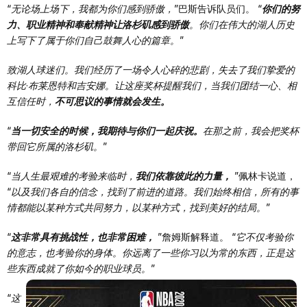
“无论场上场下，我都为你们感到骄傲，”
巴斯告诉队员们。
“
你们的努
力、职业精神和奉献精神让洛杉矶感到骄傲
。你们在伟大的湖人历史
上写下了属于你们自己鼓舞人心的篇章。”
致湖人球迷们。我们经历了一场令人心碎的悲剧，失去了我们挚爱的
科比·布莱恩特和吉安娜。让这座奖杯提醒我们，当我们团结一心、相
互信任时，
不可思议的事情就会发生。
“
当一切安全的时候，我期待与你们一起庆祝。
在那之前，我会把奖杯
带回它所属的洛杉矶。”
“当人生最艰难的考验来临时，
我们依靠彼此的力量，
”
佩林卡说道，
“以及我们各自的信念，找到了前进的道路。我们始终相信，所有的事
情都能以某种方式共同努力，以某种方式，找到美好的结局。”
“
这非常具有挑战性，也非常困难，
”
詹姆斯解释道。
“它不仅考验你
的意志，也考验你的身体。你远离了一些你习以为常的东西，正是这
些东西成就了你如今的职业球员。”
“这