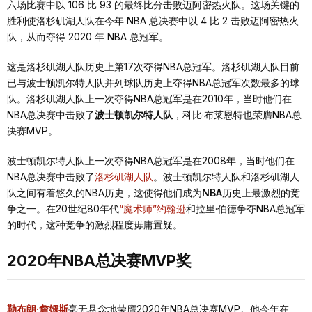
六场比赛中以 106 比 93 的最终比分击败迈阿密热火队。这场关键的
胜利使洛杉矶湖人队在今年 NBA 总决赛中以 4 比 2 击败迈阿密热火
队，从而夺得 2020 年 NBA 总冠军。
这是洛杉矶湖人队历史上第17次夺得NBA总冠军。洛杉矶湖人队目前
已与波士顿凯尔特人队并列球队历史上夺得NBA总冠军次数最多的球
队。洛杉矶湖人队上一次夺得NBA总冠军是在2010年，当时他们在
NBA总决赛中击败了
波士顿凯尔特人队
，科比·布莱恩特也荣膺NBA总
决赛MVP。
波士顿凯尔特人队上一次夺得NBA总冠军是在2008年，当时他们在
NBA总决赛中击败了
洛杉矶湖人队
。波士顿凯尔特人队和洛杉矶湖人
队之间有着悠久的NBA历史，这使得他们成为
NBA
历史上最激烈的竞
争之一。在20世纪80年代
“魔术师”约翰逊
和拉里·伯德争夺NBA总冠军
的时代，这种竞争的激烈程度毋庸置疑。
2020年NBA总决赛MVP奖
勒布朗·詹姆斯
毫无悬念地荣膺2020年NBA总决赛MVP。他今年在