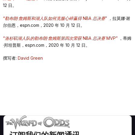
12 日。
“勒布朗·詹姆斯和湖人队如何克服心碎赢得 NBA 总决赛”
，拉莫娜·谢
尔伯恩，espn.com，2020 年 10 月 12 日。
“洛杉矶湖人队的勒布朗·詹姆斯第四次荣获 NBA 总决赛 MVP”
，蒂姆
·邦坦普斯，espn.com，2020 年 10 月 12 日。
撰写者:
David Green