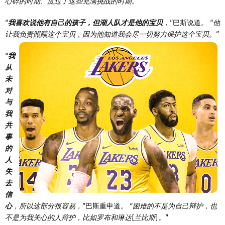
心碎的时期、度过了这些充满挑战的时期。”
“
我喜欢说他有自己的孩子，但湖人队才是他的宝贝
，”
巴斯说道。
“他
让我负责照顾这个宝贝，因为他知道我会尽一切努力保护这个宝贝。”
“
我
从
未
对
与
我
共
事
的
人
失
去
信
心
，所以这部分很容易，”
巴斯重申道。
“困难的不是为自己辩护，也
不是为我关心的人辩护，比如罗布和琳达[兰比斯]。”