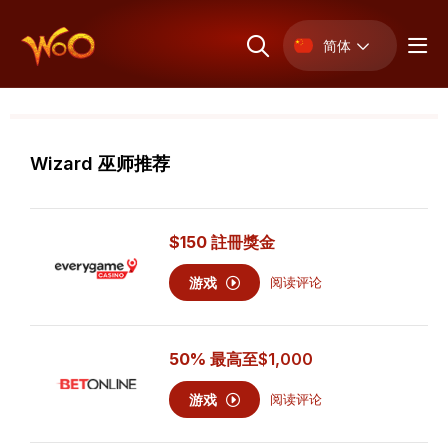
简体
Wizard 巫师推荐
$150 註冊獎金
游戏
阅读评论
50% 最高至
$1,000
游戏
阅读评论