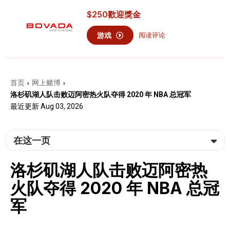
$250
歡迎獎金
游戏
阅读评论
首页
网上赌博
›
›
洛杉矶湖人队击败迈阿密热火队夺得 2020 年 NBA 总冠军
最近更新 Aug 03, 2026
在这一页
洛杉矶湖人队击败迈阿密热
火队夺得 2020 年 NBA 总冠
军