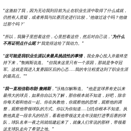
“这激励了我，因为无论我到目前为止在职业生涯中取得了什么成就，
仍然有人质疑，或者将我与比赛历史进行比较，‘他做过这个吗？他做
过那个吗？’
“所以，我脑子里想着这些，心里想着这些，然后对自己说，‘
为什么
不再证明点什么呢？’
我觉得这给了我动力。”
“
这可能是我职业生涯以来最具挑战性的事情
，我全身心投入并最终坚
持下来，”
詹姆斯说道。
“但我来这里只有一个原因，那就是争夺冠
军。这就是我进入复赛园区后的心态……我的专注程度达到了职业生涯
的最高点。”
“
“
我一直相信勒布朗·詹姆斯
，”
沃格尔解释道。
“他是篮球界有史以来
最伟大的球员，如果你自以为了解，那你根本就不知道，好吧，除非
你每天都和他在一起。你在执教他，你观察他的思维，观察他的调
整，观察他带领球队的方式。你以为你知道……[但]你根本不知道。执
教他真是一段非凡的经历，看着他带领这支去年没能打进季后赛的球
队，球队名单一夜之间就组建起来了，就像人们常说的那样，带领着
这支球队走向了希望之地。”