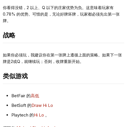
你看得没错，2 以上、Q 以下的庄家优势为负。这意味着玩家有
0.78% 的优势。可惜的是，无论好牌坏牌，玩家都必须先出第一张
牌。
战略
如果你必须玩，我建议你在第一张牌上遵循上面的策略。如果下一张
牌是2或Q，就继续玩；否则，收牌重新开始。
类似游戏
BetFair 的
高低
BetSoft 的
Draw Hi Lo
Playtech 的
Hi Lo
。