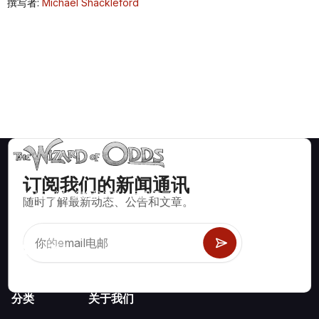
撰写者:
Michael Shackleford
订阅我们的新闻通讯
数学上正确的策略和信息，适用于二十一点、掷骰子、轮盘赌等
随时了解最新动态、公告和文章。
数百种可玩的赌场游戏。
分类
关于我们