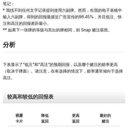
笔记：
* 我找不到任何文字记录提到使用六副牌。然而，在我的电子表格中
输入六副牌，得到的回报最接近广告宣传的96.45%，并且低注、快
注和高注的回报差距最小。
** 如果下一张牌的等级与亮出的牌相同，则 Snap 赌注获胜。
分析
下表显示了“低注”和“高注”的预期回报，以及哪个赌注的赔率更高
（取决于牌面）。请注意，在有选择的情况下，赔率通常倾向于选择
高注。
较高和较低的回报表
裸露
降低
更高
最好的
卡片
返回
返回
赌注