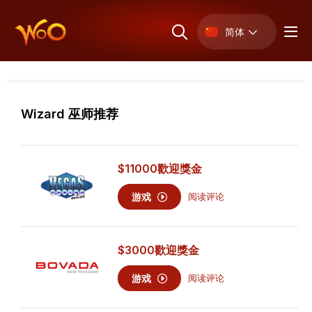
简体
Wizard 巫师推荐
$11000
歡迎獎金
游戏
阅读评论
$3000
歡迎獎金
游戏
阅读评论