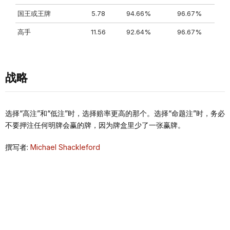
国王或王牌
5.78
94.66%
96.67%
高手
11.56
92.64%
96.67%
战略
选择“高注”和“低注”时，选择赔率更高的那个。选择“命题注”时，务必
不要押注任何明牌会赢的牌，因为牌盒里少了一张赢牌。
撰写者:
Michael Shackleford