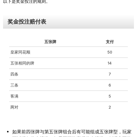
以下是奖金投注的规则。
奖金投注赔付表
五张牌
支付
皇家同花顺
50
五张相同的牌
14
四条
7
三条
6
客满
5
两对
2
如果前四张牌与第五张牌组合后有可能组成五张牌型，玩家