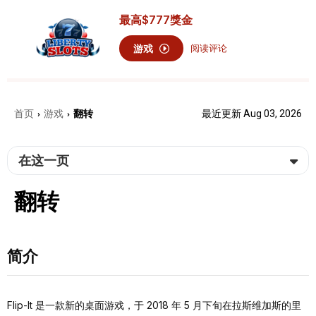
最高
$777
獎金
游戏
阅读评论
首页
游戏
翻转
最近更新 Aug 03, 2026
›
›
在这一页
翻转
简介
Flip-It 是一款新的桌面游戏，于 2018 年 5 月下旬在拉斯维加斯的里